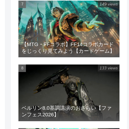
149 views
【MTG・FFコラボ】FF14コラボカード
をじっくり見てみよう【カードゲーム】
133 views
ベルリン8.0基調講演のおさらい【ファ
ンフェス2026】