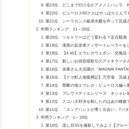
第23位 どこまで行けるかアメノミハシラ 
第22位 ピューロス50クエはやっぱりとん
第21位 シーラカンス級潜水艦を作って完成
年間ランキング 11～20位
第20位 ソルトリーはどう変わる？定点観測【4
第19位 漆黒の反逆者ティザートレーラーをじ
第18位 【4.45】エウレカウェポン 交換
第17位 新しいお得意様取引のアドキラーさ
第16位 余輩さん大活躍の「MAGNAI FAN
第15位 【ドマ町人地復興記】万市場 完成
第14位 禁断の地エウレカ：ピューロス編へ
第13位 ブレヴァディエシリーズ オシャレ
第12位 スコハネ対決を制したのはあの種族
第11位 「エッグハントが導く出会い」7パタ
年間ランキング 1～10位
第10位 流し目SSを撮影してみよう【グル