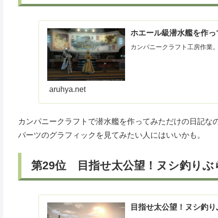
ホエール級潜水艦を作っ
カンパニークラフト工房作業
aruhya.net
カンパニークラフトで潜水艦を作ってみただけの日記な
パーツのグラフィックを見てみたい人にはいいかも。
第29位 目指せ太公望！ヌシ釣りぶ
目指せ太公望！ヌシ釣り