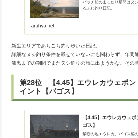
パッチ前のまったり期間はヌ
るふわ釣り日記。
aruhya.net
新生エリアであちこち釣り歩いた日記。
詳細なヌシ釣り条件を載せていないにも関わらず、年間
漆黒までの期間でまたヌシ釣りの旅に出ようかな。その
第28位 【4.45】エウレカウェ
イント【パゴス】
【4.45】エウレカウ
ゴス】
禁断の地エウレカ、パゴス編