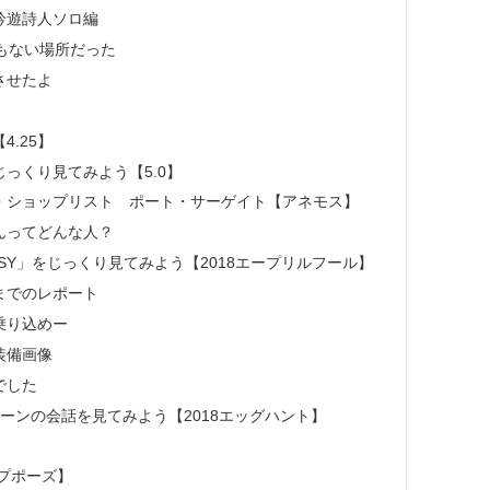
吟遊詩人ソロ編
でもない場所だった
させたよ
.25】
っくり見てみよう【5.0】
品・ショップリスト ポート・サーゲイト【アネモス】
んってどんな人？
TASY」をじっくり見てみよう【2018エープリルフール】
までのレポート
乗り込めー
装備画像
でした
ーンの会話を見てみよう【2018エッグハント】
ープポーズ】