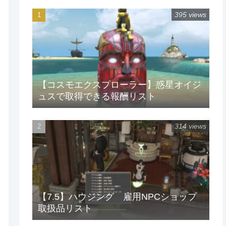
395 views
【コスモエクスプローラー】惑星オイジ
ュスで取得できる報酬リスト
314 views
【7.5】ハウジング 雇用NPCショップ
取扱品リスト