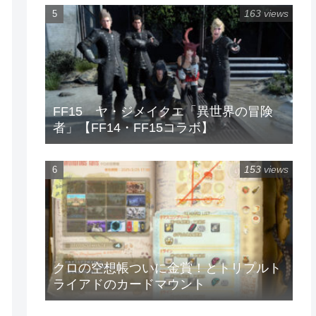
163 views
FF15 ヤ・ジメイクエ「異世界の冒険
者」【FF14・FF15コラボ】
153 views
クロの空想帳ついに金賞！とトリプルト
ライアドのカードマウント