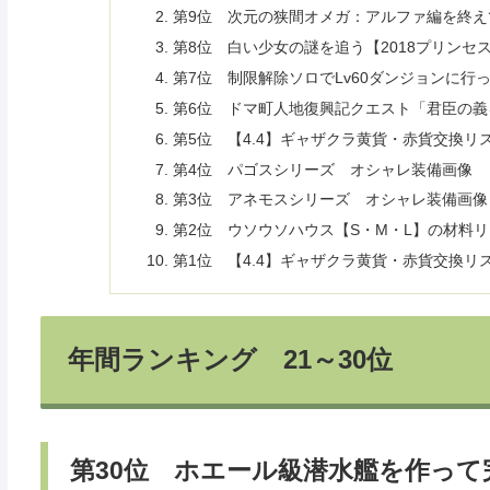
第9位 次元の狭間オメガ：アルファ編を終え
第8位 白い少女の謎を追う【2018プリンセ
第7位 制限解除ソロでLv60ダンジョンに行
第6位 ドマ町人地復興記クエスト「君臣の
第5位 【4.4】ギャザクラ黄貨・赤貨交換リ
第4位 パゴスシリーズ オシャレ装備画像
第3位 アネモスシリーズ オシャレ装備画像
第2位 ウソウソハウス【S・M・L】の材料
第1位 【4.4】ギャザクラ黄貨・赤貨交換
年間ランキング 21～30位
第30位 ホエール級潜水艦を作って