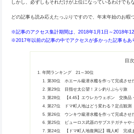
しかし、必ずしもそれだけが上位になっているわけでも
どの記事も読み応えたっぷりですので、年末年始のお暇
※記事のアクセス集計期間は、2018年1月1日～2018年1
※2017年以前の記事の中でアクセスが多かった記事も
目
年間ランキング 21～30位
第30位 ホエール級潜水艦を作って完成させ
第29位 目指せ太公望！ヌシ釣りぶらり旅
第28位 【4.45】エウレカウェポン 交換
第27位 ドマ町人地はどう変わる？定点観測【4
第26位 ウンキウ級潜水艦を作って完成させ
第25位 ピューロス武器のサブステガチャや
第24位 【ドマ町人地復興記】職人町 完成まで