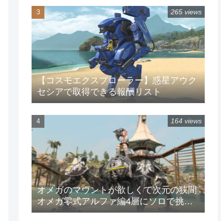
265 views
【コスモエクスプローラー】惑星アウク
セシアで取得できる報酬リスト
164 views
オメガのマウントが欲しくて次元の狭間
オメガ零式アルファ編4層にソロで挑戦
してみた