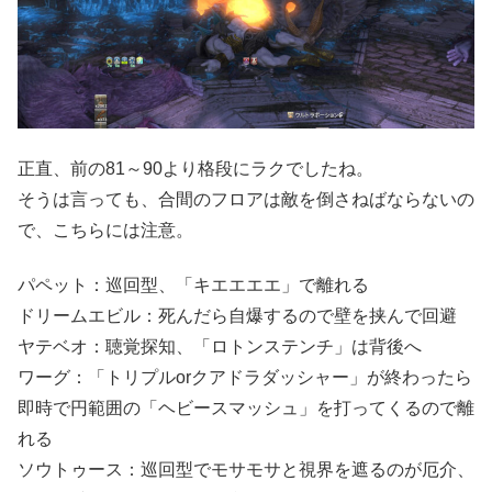
正直、前の81～90より格段にラクでしたね。
そうは言っても、合間のフロアは敵を倒さねばならないの
で、こちらには注意。
パペット：巡回型、「キエエエエ」で離れる
ドリームエビル：死んだら自爆するので壁を挟んで回避
ヤテベオ：聴覚探知、「ロトンステンチ」は背後へ
ワーグ：「トリプルorクアドラダッシャー」が終わったら
即時で円範囲の「ヘビースマッシュ」を打ってくるので離
れる
ソウトゥース：巡回型でモサモサと視界を遮るのが厄介、