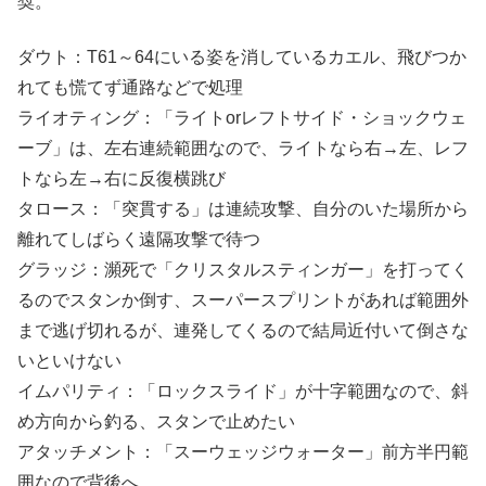
奨。
ダウト：T61～64にいる姿を消しているカエル、飛びつか
れても慌てず通路などで処理
ライオティング：「ライトorレフトサイド・ショックウェ
ーブ」は、左右連続範囲なので、ライトなら右→左、レフ
トなら左→右に反復横跳び
タロース：「突貫する」は連続攻撃、自分のいた場所から
離れてしばらく遠隔攻撃で待つ
グラッジ：瀕死で「クリスタルスティンガー」を打ってく
るのでスタンか倒す、スーパースプリントがあれば範囲外
まで逃げ切れるが、連発してくるので結局近付いて倒さな
いといけない
イムパリティ：「ロックスライド」が十字範囲なので、斜
め方向から釣る、スタンで止めたい
アタッチメント：「スーウェッジウォーター」前方半円範
囲なので背後へ