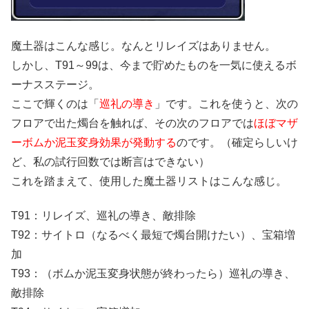
魔土器はこんな感じ。なんとリレイズはありません。
しかし、T91～99は、今まで貯めたものを一気に使えるボ
ーナスステージ。
ここで輝くのは「
巡礼の導き
」です。これを使うと、次の
フロアで出た燭台を触れば、その次のフロアでは
ほぼマザ
ーボムか泥玉変身効果が発動する
のです。（確定らしいけ
ど、私の試行回数では断言はできない）
これを踏まえて、使用した魔土器リストはこんな感じ。
T91：リレイズ、巡礼の導き、敵排除
T92：サイトロ（なるべく最短で燭台開けたい）、宝箱増
加
T93：（ボムか泥玉変身状態が終わったら）巡礼の導き、
敵排除