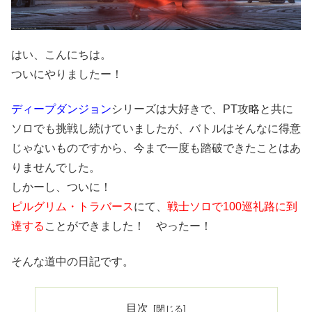
はい、こんにちは。
ついにやりましたー！
ディープダンジョン
シリーズは大好きで、PT攻略と共に
ソロでも挑戦し続けていましたが、バトルはそんなに得意
じゃないものですから、今まで一度も踏破できたことはあ
りませんでした。
しかーし、ついに！
ピルグリム・トラバース
にて、
戦士ソロで100巡礼路に到
達する
ことができました！ やったー！
そんな道中の日記です。
目次