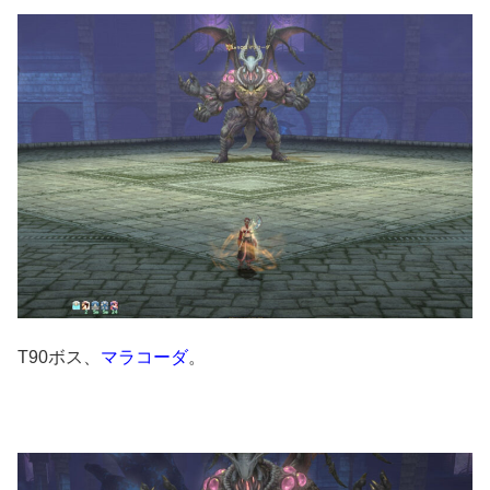
T90ボス、
マラコーダ
。