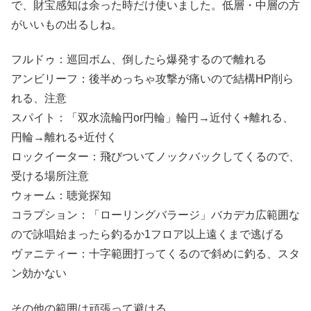
で、財宝感知は余った時だけ使いました。低層・中層の方
がいいもの出るしね。
フルドゥ：巡回ボム、倒したら爆発するので離れる
アンビリーフ：後半めっちゃ攻撃が痛いので結構HP削ら
れる、注意
スパイト：「双水流輪円or円輪」輪円→近付く+離れる、
円輪→離れる+近付く
ロックイーター：飛びついてノックバックしてくるので、
受ける場所注意
ウォーム：聴覚探知
コラプション：「ローリングバラージ」バカデカ広範囲な
ので詠唱始まったら釣るか1フロア以上遠くまで逃げる
ヴァニティー：十字範囲打ってくるので斜めに釣る、スタ
ン効かない
その他の範囲は頑張って避ける。