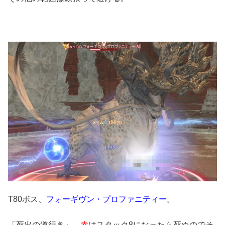
T80ボス、
フォーギヴン・プロファニティー
。
「死出の道行き」、
赤
はスタック8になったら死ぬのでそ