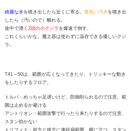
綺麗な水
を噴き出したら近くに寄る。
黄色い汚水
を噴き出
したら（汚いので）離れる。
途中で湧く
2頭の小クジラ
を爆速で倒す。
これくらいかな。魔土器は使わずに温存できる優しいクジ
ラ。
T41～50は、範囲が広くなってきたり、トリッキーな動き
をしたりするフロア。
トルバ：めっちゃ足遅いけど、防御削られるので注意、範
囲は止めるか避ける
アントリオン：範囲攻撃で行ったり来たりするので注意、
スタン効かない
トリフィド：前方と後方に連続扇範囲、横に立つ、スタン