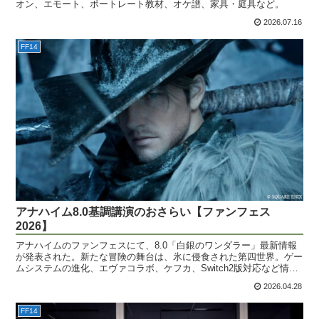
オン、エモート、ポートレート教材、オケ譜、家具・庭具など。
2026.07.16
FF14
アナハイム8.0基調講演のおさらい【ファンフェス
2026】
アナハイムのファンフェスにて、8.0「白銀のワンダラー」最新情報
が発表された。新たな冒険の舞台は、氷に侵食された第四世界。ゲー
ムシステムの進化、エヴァコラボ、ケフカ、Switch2版対応など情報
量たっぷり。
2026.04.28
FF14