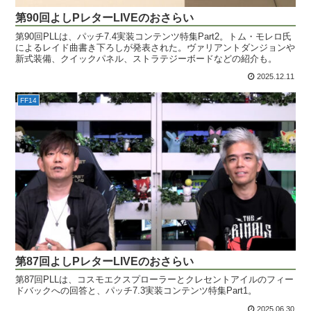
第90回よしPレターLIVEのおさらい
第90回PLLは、パッチ7.4実装コンテンツ特集Part2。トム・モレロ氏
によるレイド曲書き下ろしが発表された。ヴァリアントダンジョンや
新式装備、クイックパネル、ストラテジーボードなどの紹介も。
2025.12.11
FF14
第87回よしPレターLIVEのおさらい
第87回PLLは、コスモエクスプローラーとクレセントアイルのフィー
ドバックへの回答と、パッチ7.3実装コンテンツ特集Part1。
2025.06.30