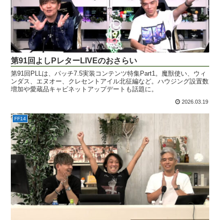
第91回よしPレターLIVEのおさらい
第91回PLLは、パッチ7.5実装コンテンツ特集Part1。魔獣使い、ウィ
ンダス、エヌオー、クレセントアイル北征編など。ハウジング設置数
増加や愛蔵品キャビネットアップデートも話題に。
2026.03.19
FF14