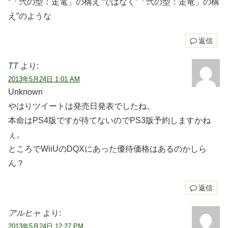
“「弐の型：走電」の構え”ではなく”「弐の型：走竜」の構
え”のような
返信
TT
より:
2013年5月24日 1:01 AM
Unknown
やはりツイートは発売日発表でしたね。
本命はPS4版ですが待てないのでPS3版予約しますかね
ぇ。
ところでWiiUのDQXにあった優待価格はあるのかしら
ん？
返信
アルヒャ
より:
2013年5月24日 12:27 PM