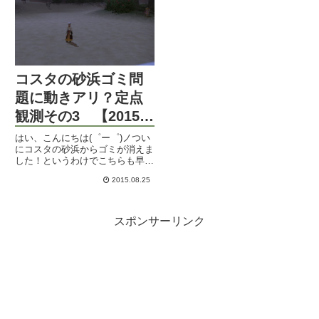
ら。「第31回FFXI...
コスタの砂浜ゴミ問
題に動きアリ？定点
観測その3 【2015紅
蓮祭】
はい、こんにちは(゜ー゜)ノつい
にコスタの砂浜からゴミが消えま
した！というわけでこちらも早め
にお伝えしておきたいと、コス
2015.08.25
タ・デル・ソルにやってまいりま
した。ついに花火が上がるように
なってますねぇ。新生祭はどうな
るんやろ。ユルワンさん達もつ
スポンサーリンク
い...