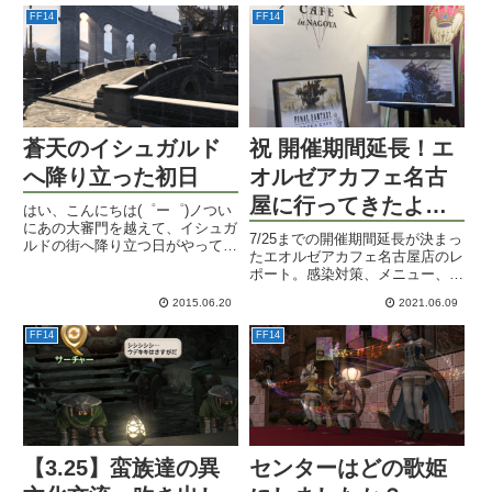
いっぱいだ。
FF14
FF14
蒼天のイシュガルド
祝 開催期間延長！エ
へ降り立った初日
オルゼアカフェ名古
屋に行ってきたよレ
はい、こんにちは(゜ー゜)ノつい
にあの大審門を越えて、イシュガ
ポート
7/25までの開催期間延長が決まっ
ルドの街へ降り立つ日がやってま
たエオルゼアカフェ名古屋店のレ
いりました。今日は初日のSS集
ポート。感染対策、メニュー、内
ですよ。ネタバレはありません
装などの紹介。物販・テイクアウ
が、風景SSが多いので自分の目
2015.06.20
2021.06.09
トメニューのみの利用も可能。
で見たい人はお気をつけください
ね。まずは作ってみました地下
FF14
FF14
工...
【3.25】蛮族達の異
センターはどの歌姫