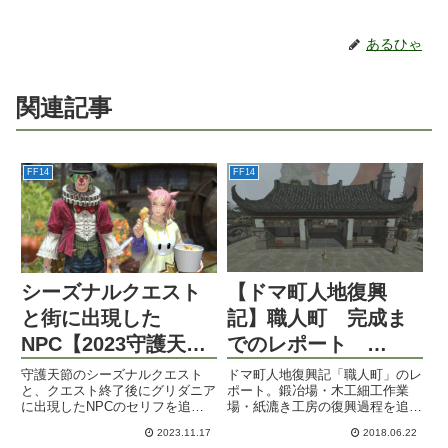
あるひゃ
関連記事
FF14
FF14
【ドマ町人地復興
シーズナルクエスト
記】職人町 完成ま
と街に出現した
でのレポート
NPC【2023守護天
Part.2
節】
ドマ町人地復興記「職人町」のレ
守護天節のシーズナルクエスト
ポート。鍛冶場・木工細工作業
と、クエスト終了後にグリダニア
場・紙漉き工房の復興過程を追う
に出現したNPCのセリフを追
第二弾。ドマ難民の帰還、大口取
う。
2023.11.17
2018.06.22
引先の決定など明るいニュースが