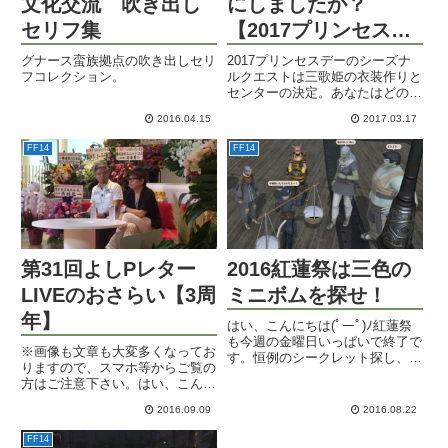
文化交流 吹き出し
にしましたか？
セリフ集
【2017プリンセスデ
ー】
グナース蛮族拠点の吹き出しセリ
2017プリンセスデーのシーズナ
フコレクション。
ルクエストは三歌姫の衣装作りと
センターの決定。あなたはどの歌
姫推し？
2016.04.15
2017.03.17
FF14
FF14
第31回よしPレター
2016紅蓮祭は三色の
LIVEのおさらい【3周
ミニボムを探せ！
年】
はい、こんにちは(ﾟーﾟ)ﾉ紅蓮祭
も今週の金曜日いっぱいで終了で
※画像も文章も大変多くなってお
す。恒例のシークレット探し、行
りますので、スマホ等からご覧の
ってみましょうか！今年の紅蓮祭
方はご注意下さい。はい、こんに
は赤・青・黄色の三色のミニボム
ちは(ﾟーﾟ)ﾉTGSのPLLが来る前
が会場のどこかに隠れていました
2016.09.09
2016.08.22
にこちらのPLLをおさらいしてお
よ～。ところで、このお姉さんな
きましょうね。＜動画＆フォーラ
んですが、暑くてたまらない...
FF14
ム＞公式の動画＆まとめはこち