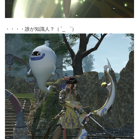
・・・・誰が知識人？（ ´_ゝ`）