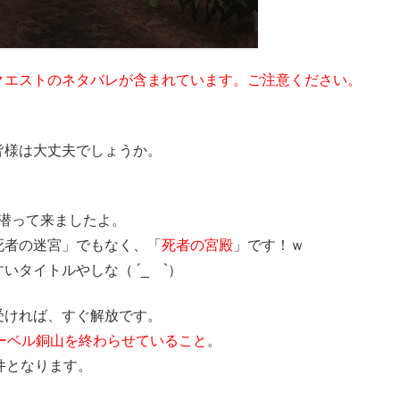
クエストのネタバレが含まれています。ご注意ください。
皆様は大丈夫でしょうか。
潜って来ましたよ。
死者の迷宮」でもなく、「
死者の宮殿
」です！ｗ
タイトルやしな（ ´_ゝ`）
受ければ、すぐ解放です。
ーベル銅山を終わらせていること
。
件となります。
。