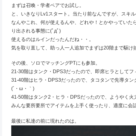
まずは召喚・学者ペアでお試し。
と、いきなりLv1スタート。当たり前なんですが、スキ
なんやこれ、何が使えるんや、どれや！とかやっていた
り出される事態に(ﾟдﾟ)
使えるのはルインだったんだね・・。
気を取り直して、助っ人一人追加でまずは20階まで駆け
その後、ソロでマッチングPTにも参加。
21-30階はタンク・DPS3だったので、即席ヒラとし
31-40階はヒラ・DPS3だったので、タコタンで先導
(´・ω・｀)
41-50階はタンク2・ヒラ・DPSだったので、ようや
みんな要所要所でアイテムを上手く使ったり、適度に会話
最後に私達の前に現れたのは。