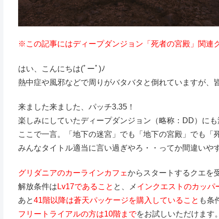
※この記事にはディープダンジョン「死者の宮殿」関連
はい、こんにちは(ﾟーﾟ)ﾉ
熱中症や風邪などで周りがバタバタと倒れていますが、
来ました来ました、パッチ3.35！
楽しみにしていたディープダンジョン（略称：DD）にも
ここで一言。「地下の迷宮」でも「地下の宮殿」でも「
みんなタイトル適当に言い過ぎやろ・・ってか間違いやすい
グリダニアのカーラインカフェ
からスタートするクエを
解放条件は
Lv17であること
と、メ
インクエストのカッパ
あと
41階以降は蒼天パッケージを購入していること
も条
フリートライアルの方は10階まで
をお試しいただけます