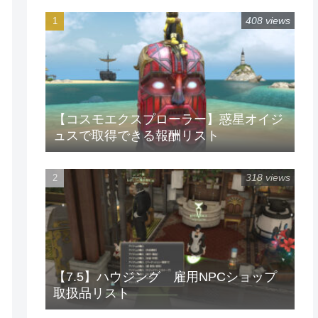
408 views
【コスモエクスプローラー】惑星オイジ
ュスで取得できる報酬リスト
318 views
【7.5】ハウジング 雇用NPCショップ
取扱品リスト