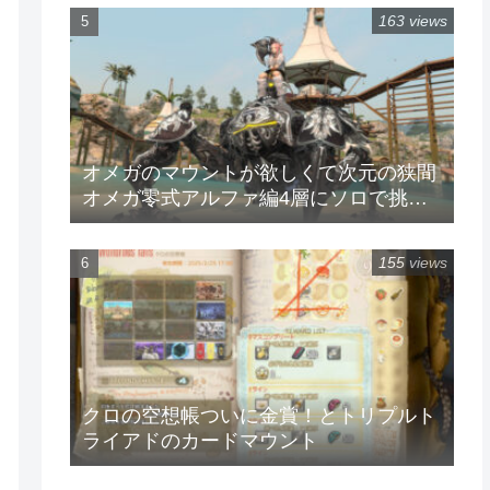
163 views
オメガのマウントが欲しくて次元の狭間
オメガ零式アルファ編4層にソロで挑戦
してみた
155 views
クロの空想帳ついに金賞！とトリプルト
ライアドのカードマウント