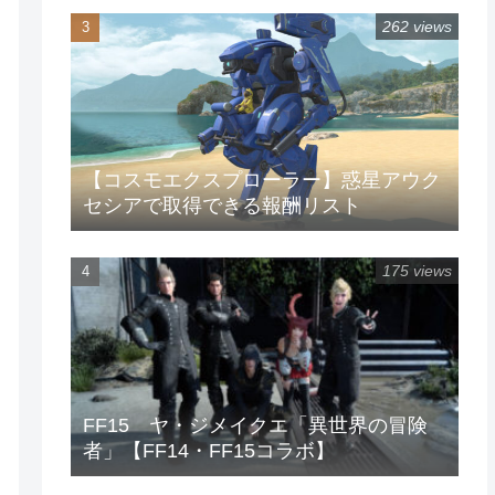
262 views
【コスモエクスプローラー】惑星アウク
セシアで取得できる報酬リスト
175 views
FF15 ヤ・ジメイクエ「異世界の冒険
者」【FF14・FF15コラボ】