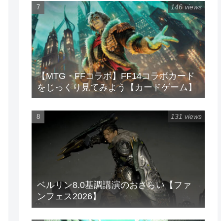
146 views
【MTG・FFコラボ】FF14コラボカード
をじっくり見てみよう【カードゲーム】
131 views
ベルリン8.0基調講演のおさらい【ファ
ンフェス2026】