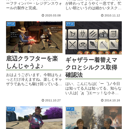
ーフティンバー・レジデンスウォ
が終わってようやく一息です。忙
ールの製作と完成。
しい朝というのは細かいタスクが
いっぱいあって、短時間の中にど
2020.03.08
2010.11.12
う収めるかが集中力の見せ所（誰
に見せるんだ）です。あんまり集
FF14
FF14
中し過ぎてなんか隠れた能力が覚
醒する瞬間とかありますよねｗ
ｗ...
底辺クラフターを楽
ギャザラー着替えマ
しんじゃうよ♪
クロとシルクス取得
確認法
おはようございます。今朝はちょ
っとだけ冷えますね。楽しくギャ
はい、こんにちは(゜ー゜)ノ今日
ザラであちこち駆け回っている毎
は知ってる人は知ってる、知らな
日ですが、たまには余った材料を
い人は(゜д゜)エーッ！な小ネタ
一次加工してみようかななんて思
です。一つ目はギャザラーの着替
ったりもします。でもさ、調理・
2011.10.27
2014.10.16
えマクロ。普通にギアセットをホ
錬金以外は超底辺クラフターなも
ットバーに登録していたのです
んでさ。1.19以後、いざ製作...
FF14
FF14
が、そこに未知の採集場を見るこ
とのできる「トゥルー・オブ・...