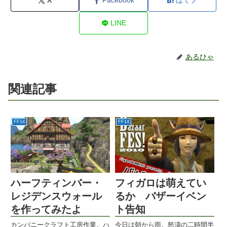
X
Facebook
はてブ
LINE
あるひゃ
関連記事
FF14
FF14
ハーフティンバー・
フィガロは萌えてい
レジデンスウォール
るか バザーイベン
を作ってみたよ
ト告知
カンパニークラフト工房作業。ハ
今日は朝から雨。怒濤の二時間半