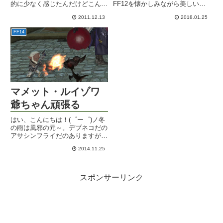
的に少なく感じたんだけどこんな
FF12を懐かしみながら美しい建
もんか？採集は副器採集が成功し
物をご覧ください。水路の落書き
2011.12.13
2018.01.25
やすくなったり、チャット出来る
もあります。
ようになったり、強いアタリが来
FF14
てるのに逃げられるなんていう変
な事も無くなるようです。そ...
マメット・ルイゾワ
爺ちゃん頑張る
はい、こんにちは！(゜ー゜)ノ冬
の雨は風邪の元～。デブネコだの
アサシンフライだのありますが、
現在最も入手が困難なミニオンは
2014.11.25
やはりマメット・ルイゾワではな
いでしょうか。大迷宮バハムート
真成編を全て攻略するともらえる
というミニオンです。私の持た...
スポンサーリンク