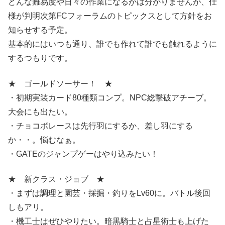
どんな難易度や日々の作業になるかは分かりませんが、仕
様が判明次第FCフォーラムのトピックスとして方針をお
知らせする予定。
基本的にはいつも通り、誰でも作れて誰でも触れるように
するつもりです。
★ ゴールドソーサー！ ★
・初期実装カード80種類コンプ。NPC総撃破アチーブ。
大会にも出たい。
・チョコボレースは先行羽にするか、差し羽にする
か・・。悩むなぁ。
・GATEのジャンプゲーはやり込みたい！
★ 新クラス・ジョブ ★
・まずは調理と園芸・採掘・釣りをLv60に。バトル後回
しもアリ。
・機工士はぜひやりたい。暗黒騎士と占星術士も上げた