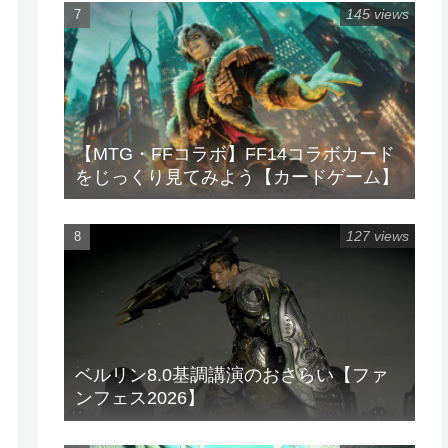
145 views
【MTG・FFコラボ】FF14コラボカード
をじっくり見てみよう【カードゲーム】
127 views
ベルリン8.0基調講演のおさらい【ファ
ンフェス2026】