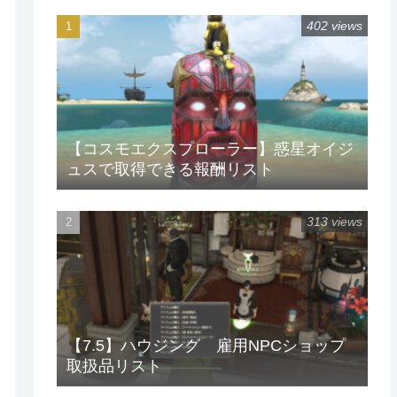
402 views
【コスモエクスプローラー】惑星オイジ
ュスで取得できる報酬リスト
313 views
【7.5】ハウジング 雇用NPCショップ
取扱品リスト