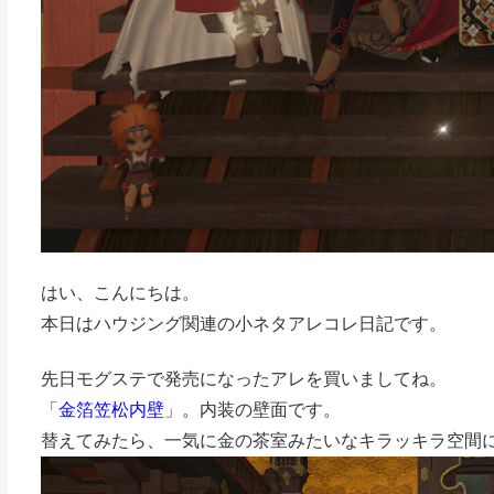
はい、こんにちは。
本日はハウジング関連の小ネタアレコレ日記です。
先日モグステで発売になったアレを買いましてね。
「
金箔笠松内壁
」。内装の壁面です。
替えてみたら、一気に金の茶室みたいなキラッキラ空間