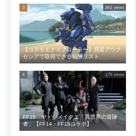
261 views
【コスモエクスプローラー】惑星アウク
セシアで取得できる報酬リスト
175 views
FF15 ヤ・ジメイクエ「異世界の冒険
者」【FF14・FF15コラボ】