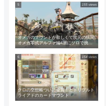
155 views
オメガのマウントが欲しくて次元の狭間
オメガ零式アルファ編4層にソロで挑戦
してみた
154 views
クロの空想帳ついに金賞！とトリプルト
ライアドのカードマウント