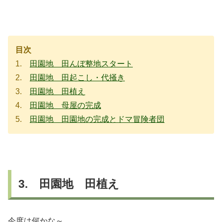
目次
1.
田園地 田んぼ整地スタート
2.
田園地 田起こし・代掻き
3.
田園地 田植え
4.
田園地 母屋の完成
5.
田園地 田園地の完成とドマ冒険者団
3. 田園地 田植え
今度は何かな～。