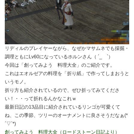
リディルのプレイヤーながら、なぜかマサムネでも採掘・
調理ともにLv60になっているホルンさん（ ´_ゝ`）
今回は「創ってみよう 料理大全」のご紹介です。
これはエオルゼアの料理を「折り紙」で作ってしまおうと
いうモノ。
折り方も紹介されているので、ぜひ折ってみてくださ
い！・・って折れるんかなこれｗ
最新日記の13品目に紹介されているリンゴが可愛くて
ね、この季節、ツリーのオーナメントに良さそうだなぁ(*
´▽`*)
創ってみよう 料理大全（ロードストーン日記より）