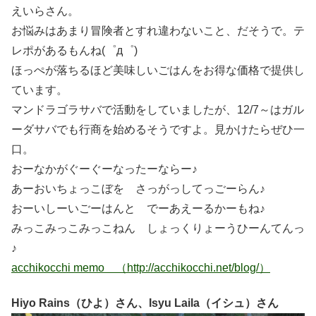
えいらさん。
お悩みはあまり冒険者とすれ違わないこと、だそうで。テ
レポがあるもんね(゜д゜)
ほっぺが落ちるほど美味しいごはんをお得な価格で提供し
ています。
マンドラゴラサバで活動をしていましたが、12/7～はガル
ーダサバでも行商を始めるそうですよ。見かけたらぜひ一
口。
おーなかがぐーぐーなったーならー♪
あーおいちょっこぼを さっがっしてっごーらん♪
おーいしーいごーはんと でーあえーるかーもね♪
みっこみっこみっこねん しょっくりょーうひーんてんっ
♪
acchikocchi memo （http://acchikocchi.net/blog/）
Hiyo Rains（ひよ）さん、Isyu Laila（イシュ）さん