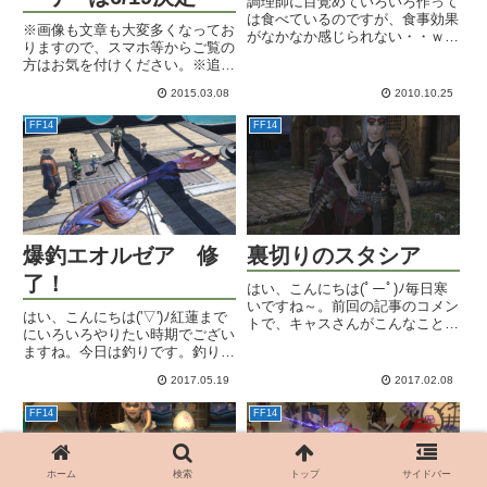
調理師に目覚めていろいろ作って
は食べているのですが、食事効果
※画像も文章も大変多くなってお
がなかなか感じられない・・ｗま
りますので、スマホ等からご覧の
とめサイトも見たりしていますけ
方はお気を付けください。※追記
れど、種族やステによっても美味
※イメージアートなどの画像を追
しいと感じる食事が違うため、な
2015.03.08
2010.10.25
加しました。おはようござい
かなか検証が進んでいないようで
PAX！ヽ(・∀・)ノPAX East
す。まあその記事は後日にで
FF14
FF14
2015にて3.0「蒼天のイシュガル
も。...
ド」に関する情報公...
爆釣エオルゼア 修
裏切りのスタシア
了！
はい、こんにちは(ﾟーﾟ)ﾉ毎日寒
いですね～。前回の記事のコメン
はい、こんにちは('▽')ﾉ紅蓮まで
トで、キャスさんがこんなことを
にいろいろやりたい時期でござい
書いていました。「少し気になっ
ますね。今日は釣りです。釣り。
たのはスタシアだけスカーフまい
クエが実装されてから、どれくら
てないところ。」あれ？ そうだ
2017.05.19
2017.02.08
いの月日が過ぎたでしょうか。釣
ったっけ？アジトへ見に行ってみ
りの番外編クエみたいな位置付け
ました。ホントだ。巻いてな...
FF14
FF14
の「爆釣エオルゼア」。クエスト
としては、このゲームの最...
ホーム
検索
トップ
サイドバー