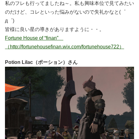
私のフレも行ってましたね～。私も興味本位で見てみたい
のだけど、コレといった悩みがないので失礼かなと(゜
д゜)
皆様に良い星の導きがありますように・・。
Fortune House of “finan”
（http://fortunehousefinan.wix.com/fortunehouse722）
Potion Lilac（ポーション）さん