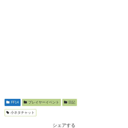
FF14
プレイヤーイベント
日記
小ネタチャット
シェアする