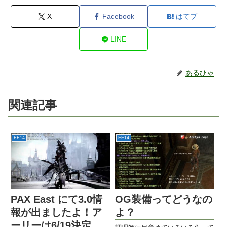
X
Facebook
はてブ
LINE
あるひゃ
関連記事
FF14
FF14
PAX East にて3.0情
OG装備ってどうなの
報が出ましたよ！ア
よ？
ーリーは6/19決定