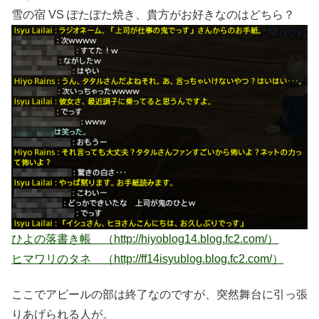
雪の宿 VS ぽたぽた焼き、貴方がお好きなのはどちら？
ひよの落書き帳 （http://hiyoblog14.blog.fc2.com/）
ヒマワリのタネ （http://ff14isyublog.blog.fc2.com/）
ここでアピールの部は終了なのですが、突然舞台に引っ張
りあげられる人が。