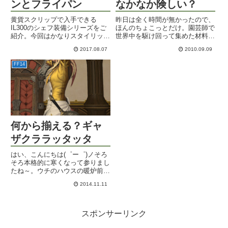
ンとフライパン
なかなか険しい？
黄貨スクリップで入手できる
昨日は全く時間が無かったので、
IL300のシェフ装備シリーズをご
ほんのちょこっとだけ。園芸師で
紹介。今回はかなりスタイリッシ
世界中を駆け回って集めた材料
ュ。卵焼き器と呼ばれるフライパ
で、そろそろ何か作ろうかなと思
2017.08.07
2010.09.09
ンは、いろいろ付いててラブリー
い立ちました。カバンの中がそろ
なデザイン。
そろ満杯だったので。材料は木が
FF14
多いから材木やら板やらを作ろう
と木工師へジョブチェンジ。少し
レ...
何から揃える？ギャ
ザクララッタッタ
はい、こんにちは(゜ー゜)ノそろ
そろ本格的に寒くなって参りまし
たね～。ウチのハウスの暖炉前が
居心地よくて、製作時はそこに陣
2014.11.11
取っています。さて、パッチ2.4
でいろいろ実装されたギャザクラ
装備！難易度がそれなりにお高い
こともあって、すぐに取り掛...
スポンサーリンク