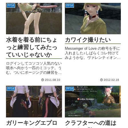
世界を飛び回っているのですが、
ちゃんと調理クエも済ませてお...
FF14
FF14
水着を着る前にちょ
カワイク撮りたい
っと練習してみたっ
Messenger of Love の称号を手に
入れました♪しばらくコレ付けて
ていいじゃないか
みようかな。ヴァレンティオン終
わっちゃったけどｗ連日忙しそう
ログインしてコソコソ人気のない
なよしPにチョコ渡そうと思って
噴水へ向かう一匹のミコッテ。う
農場へ行ってみたんですよ。ブレ
む。ついにポージングの練習をす
スドハートチョコのSS撮ろうと
る時が来たようだ。ポーズ
思っていっぱ...
2011.08.10
2012.02.16
（/pose）は二つのポーズを連続
して行うエモです。撮影チャンス
FF14
FF14
が増えるわけで、これはなかなか
いい仕様。一つ目は公式画像でも
お...
ガリーキングエプロ
クラフターへの道は