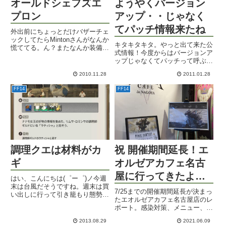
オールドシェフズエ
ようやくバージョン
プロン
アップ・・じゃなく
てパッチ情報来たね
外出前にちょっとだけバザーチェ
ックしてたらMintonさんがなんか
キタキタキタ。やっと出て来た公
慌ててる。ん？またなんか装備く
式情報！今度からはバージョンア
れるの？新作が出来たのかな。オ
ップじゃなくてパッチって呼ぶん
ールドシェフズエプロン？ざわ
だって。バージョンアップってい
っ、と全身に走る衝撃。何その調
2010.11.28
2011.01.28
うとたいそうなことをやるみたい
理師のための服！そんなのあった
だもんね(・ｗ・｀)ではその内容
っけ？狩りR10リーヴ報酬...
FF14
FF14
はというと・・。◆パッチ1.15a
の主な内容（２月上旬予定...
調理クエは材料がカ
祝 開催期間延長！エ
ギ
オルゼアカフェ名古
屋に行ってきたよレ
はい、こんにちは(゜ー゜)ノ今週
末は台風だそうですね。週末は買
ポート
7/25までの開催期間延長が決まっ
い出しに行って引き籠もり態勢を
たエオルゼアカフェ名古屋店のレ
整えますかな。と言ってもこちら
ポート。感染対策、メニュー、内
に来る頃にはただの低気圧になっ
装などの紹介。物販・テイクアウ
てそう。さて、ここんとこ釣りで
2013.08.29
2021.06.09
トメニューのみの利用も可能。