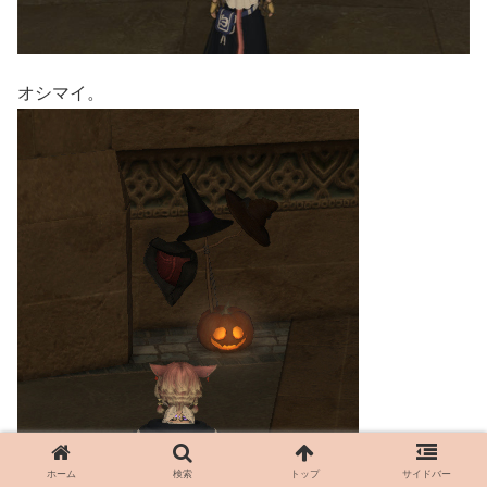
オシマイ。
ホーム
検索
トップ
サイドバー
ゴブレットビュートはこんな感じ。ここは広いので飾りが