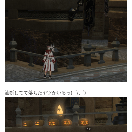
油断してて落ちたヤツがいるっ(゜д゜)