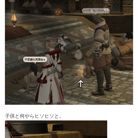
子供と何やらヒソヒソと。