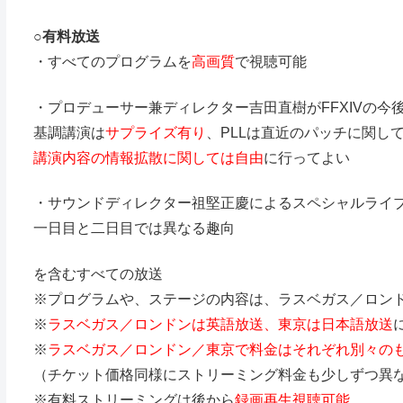
○
有料放送
・すべてのプログラムを
高画質
で視聴可能
・プロデューサー兼ディレクター吉田直樹がFFXIVの
基調講演は
サプライズ有り
、PLLは直近のパッチに関し
講演内容の情報拡散に関しては自由
に行ってよい
・サウンドディレクター祖堅正慶によるスペシャルライ
一日目と二日目では異なる趣向
を含むすべての放送
※プログラムや、ステージの内容は、ラスベガス／ロン
※
ラスベガス／ロンドンは英語放送、東京は日本語放送
※
ラスベガス／ロンドン／東京で料金はそれぞれ別々の
（チケット価格同様にストリーミング料金も少しずつ異
※有料ストリーミングは後から
録画再生視聴可能
。