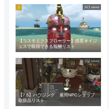
363 views
【コスモエクスプローラー】惑星オイジ
ュスで取得できる報酬リスト
322 views
【7.5】ハウジング 雇用NPCショップ
取扱品リスト