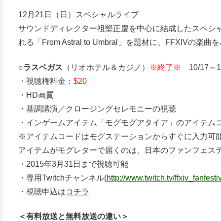
12月21日（日）スペシャルライブ
サウンドディレクター祖堅正慶を中心に結成したスペシャルバ
れる「From Astral to Umbral」を題材に、FFXI
○
ラスベガス
（リオホテル＆カジノ）
※終了※
10/17～
・視聴権料金：
$20
・HD画質
・基調講演／クロージングセレモニーの視聴
・インゲームアイテム「モグモグアタイア」のアイテム
※アイテムコードはモグステーションからすぐに入力可
アイテムがモグレターで届くのは、日本のファンフェス
・2015年3月31日まで視聴可能
・専用Twitchチャンネル(
http://www.twitch.tv/ffxiv_fanfest
・視聴申込は
コチラ
＜有料放送と無料放送の違い＞