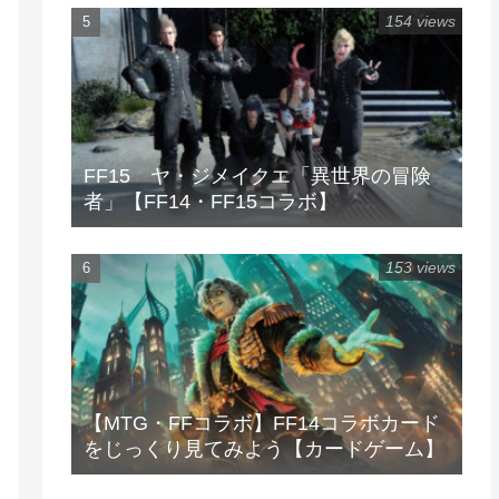
154 views
FF15 ヤ・ジメイクエ「異世界の冒険
者」【FF14・FF15コラボ】
153 views
【MTG・FFコラボ】FF14コラボカード
をじっくり見てみよう【カードゲーム】