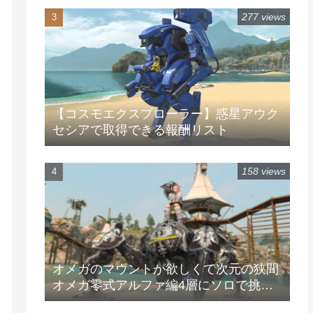
277 views
【コスモエクスプローラー】惑星アウク
セシアで取得できる報酬リスト
158 views
オメガのマウントが欲しくて次元の狭間
オメガ零式アルファ編4層にソロで挑戦
してみた