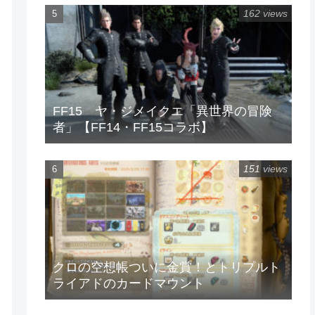
162 views
FF15 ヤ・ジメイクエ「異世界の冒険
者」【FF14・FF15コラボ】
151 views
クロの空想帳ついに金賞！とトリプルト
ライアドのカードマウント