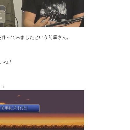
を作って来ましたという前廣さん。
いね！
す」