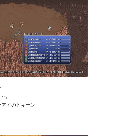
ｗ
ね～。
ーアイのピキーン！