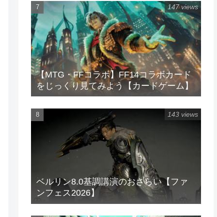
147 views
【MTG・FFコラボ】FF14コラボカード
をじっくり見てみよう【カードゲーム】
143 views
ベルリン8.0基調講演のおさらい【ファ
ンフェス2026】