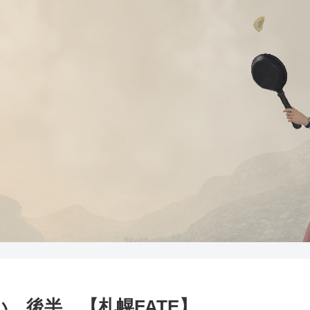
い 後半 【札幌FATE】