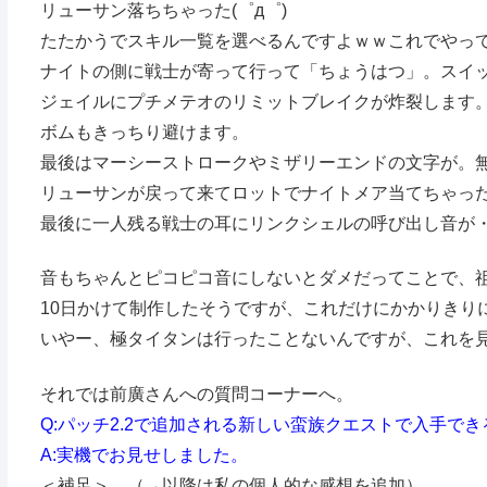
リューサン落ちちゃった(゜д゜)
たたかうでスキル一覧を選べるんですよｗｗこれでやっ
ナイトの側に戦士が寄って行って「ちょうはつ」。スイ
ジェイルにプチメテオのリミットブレイクが炸裂します
ボムもきっちり避けます。
最後はマーシーストロークやミザリーエンドの文字が。
リューサンが戻って来てロットでナイトメア当てちゃっ
最後に一人残る戦士の耳にリンクシェルの呼び出し音が
音もちゃんとピコピコ音にしないとダメだってことで、
10日かけて制作したそうですが、これだけにかかりきり
いやー、極タイタンは行ったことないんですが、これを見て
それでは前廣さんへの質問コーナーへ。
Q:パッチ2.2で追加される新しい蛮族クエストで入手で
A:実機でお見せしました。
＜補足＞ （→以降は私の個人的な感想を追加）