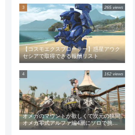
265 views
【コスモエクスプローラー】惑星アウク
セシアで取得できる報酬リスト
162 views
オメガのマウントが欲しくて次元の狭間
オメガ零式アルファ編4層にソロで挑戦
してみた