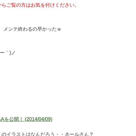
からご覧の方はお気を付けください。
～。メンテ終わるの早かったｗ
）
ー｀)ノ
開！ (2014/04/09)
このイラストはなんだろう・・ネールさん？