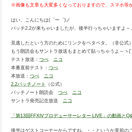
※画像も文章も大変多くなっておりますので、スマホ等
はい、こんにちは(゜ー゜)ノ
パッチ2.2が来ちゃいましたが、後半行っちゃいますよ
見逃したという方のためにリンクをペタペタ。（非公式
もう朗読会もサントラ放送もまとめて貼っちゃうよ～ヽ(´
テスト放送：
つべ
ニコ
本番直前テスト：
つべ
本放送：
つべ
ニコ
2.2パッチノート
（公式）
パッチノート朗読会
つべ
ニコ
サントラ発売記念放送
ニコ
「第13回FFXIVプロデューサーレター LIVE」の動画とQ&Aを公
後半はゲストコーナーからですね。・・というか直前の