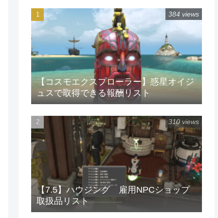
384 views
【コスモエクスプローラー】惑星オイジ
ュスで取得できる報酬リスト
310 views
【7.5】ハウジング 雇用NPCショップ
取扱品リスト