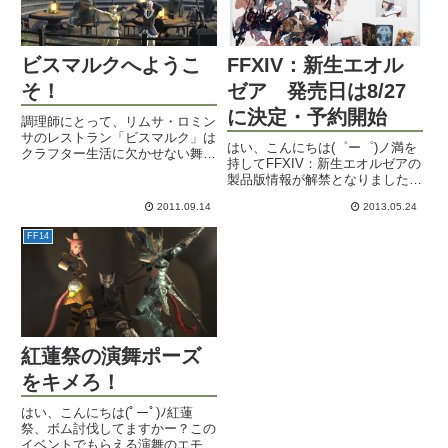
ビスマルクへようこ
FFXIV：新生エオル
そ！
ゼア 発売日は8/27
に決定・予約開始
調理師にとって、リムサ・ロミン
サのレストラン「ビスマルク」は
はい、こんにちは(゜ー゜)ノ満を
クラフター生活に欠かせない舞台
持してFFXIV：新生エオルゼアの
です。食材を仕入れたり、物品を
製品版情報が解禁となりました！
納入したり、設備を借りたり、ク
発売日は2013年8月27日（火）に
ラスクエストをしたり・・。今日
2011.09.14
2013.05.24
決定。サービス開始日も同じ日で
も忙しく調理師達やサービススタ
す。公式による製品版情報はコチ
ッフが仕事をする活気溢れるレ
FF14
ラをご覧ください。FFXIV：新生
ス...
エオルゼア 製...
紅蓮祭の演舞ポーズ
をキメろ！
はい、こんにちは(ﾟーﾟ)ﾉ紅蓮
祭、ボム討伐してますかー？この
イベントでもらえる演舞のエモが