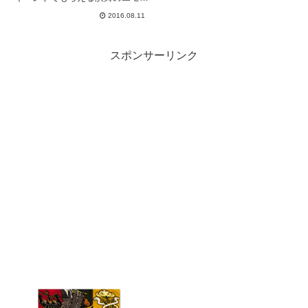
楽しいッ！今日はただひたすらア
2016.08.11
レコレポーズをキメるだけの日記
です。イベント初日に演舞を取っ
た人がみんなを呼びつけます。お
約束の変身マクロー！ちゃぶ台...
スポンサーリンク