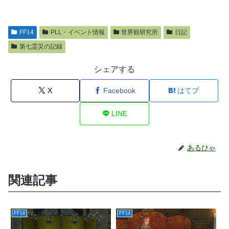
FF14
PLL・イベント情報
世界観研究所
日記
第七霊災の記録
シェアする
X
Facebook
はてブ
LINE
あるひゃ
関連記事
FF14
FF14