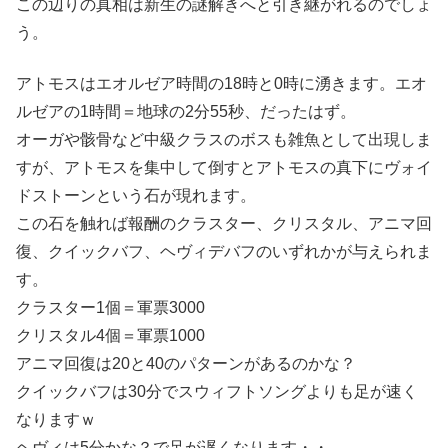
この辺りの真相は新生の謎解きへと引き継がれるのでしょ
う。
アトモスはエオルゼア時間の18時と0時に湧きます。エオ
ルゼアの1時間＝地球の2分55秒、だったはず。
オーガや骸骨など中級クラスのボスも雑魚として出現しま
すが、アトモスを集中して倒すとアトモスの真下にヴォイ
ドストーンという石が現れます。
この石を触れば報酬のクラスター、クリスタル、アニマ回
復、クイックバフ、ヘヴィデバフのいずれかが与えられま
す。
クラスター1個＝軍票3000
クリスタル4個＝軍票1000
アニマ回復は20と40のパターンがあるのかな？
クイックバフは30分でスウィフトソングよりも足が速く
なりますｗ
ヘヴィは5分かな？で足が遅くなります・・。