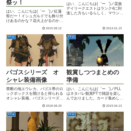
祭ッ！
はい、こんにちは(゜ー゜)ノ蛮族
デイリークエストはランク4に到
はい、こんにちは(゜ー゜)ノ紅蓮
達した方もいるらしく、マウント
祭だー！イシュガルドでも飾り付
やミニオンが買えるようになった
けあるのかな？花火上がるのか
そうですね。ドレイクは一番お気
な？・・・ってワクワクして飛ん
に入りのマウントなので欲しいな
2015.08.12
2014.01.15
だんですけど無いよよしだあああ
ぁ。炎も吐けると完璧なのです
あああ！3.0の間じゃメインクエ
が。マウントと言えば、やはり
FF14
FF14
スト的にお祭りやってる場合じゃ
白...
ないか・・(´・ω・｀)気を...
パゴスシリーズ オ
観賞しつつまとめの
シャレ装備画像
準備
禁断の地エウレカ、パゴス帯のロ
はい、こんにちは(゜ー゜)ノPLL
ックボックスを開けると得られる
はネタバレ観賞PTで雑談を楽し
オシャレ装備。パゴスシリーズの
んでおりました。カード集めしな
各パーツを画像と共にご紹介。
がらのんびりまとめてゆきます。
2018.08.20
2015.04.13
イシュガルド防衛戦はタンクでも
何度かやりましたし、バリスタも
FF14
FF14
砲手もひと通りやったので、もう
CFでもなんとかなるかな。...