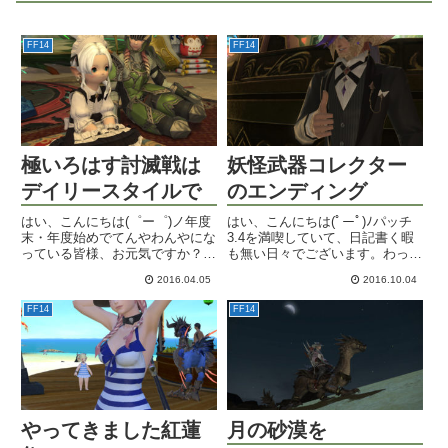
FF14
FF14
極いろはす討滅戦は
妖怪武器コレクター
デイリースタイルで
のエンディング
はい、こんにちは(゜ー゜)ノ年度
はい、こんにちは(ﾟーﾟ)ﾉパッチ
末・年度始めでてんやわんやにな
3.4を満喫していて、日記書く暇
っている皆様、お元気ですか？先
も無い日々でございます。わっふ
日のPLLはこんなふうに2Fのサロ
ー。さてさて。最初は「二ヶ月あ
2016.04.05
2016.10.04
ンで観覧していましたよ。この肩
るんだし、余裕なんじゃない
の出し方は上品なセクシーさがあ
の？」と思っていた妖怪ウォッチ
FF14
FF14
るわね。で、このPLLで発表され
コラボイベントでしたが、ついに
たコラボがセブン・イレ...
昨日いっぱいで終了となりまし...
やってきました紅蓮
月の砂漠を