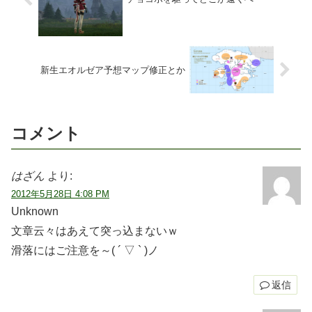
新生エオルゼア予想マップ修正とか
コメント
はざん
より:
2012年5月28日 4:08 PM
Unknown
文章云々はあえて突っ込まないｗ
滑落にはご注意を～( ´ ▽ ` )ノ
返信