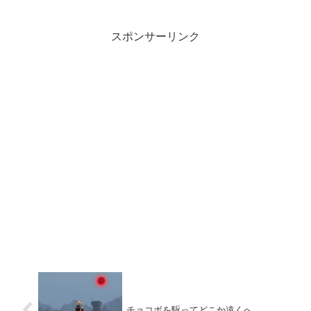
す。デフォルトカラーが既にこの
見事な黒。メガネの伝道師という
か化身のような友人に作ってもら
ったブランド品です。事の発端
スポンサーリンク
は...
チョコボを駆ってどこか遠くへ