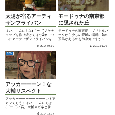
太陽が宿るアーティ
モードゥナの南東部
ザンフライパン
に隠された丘
はい、こんにちは(゜ー゜)ノケチ
モードゥナの南東部、ブリトルバ
ャップを作り続けてはや3年。つ
ークから少しの距離の場所に陸の
いにアーティザンフライパンを交
孤島があるのを御存知ですか？割
換できましたヽ(´ー｀)ノその性能
と以前から気になっていたけれど
2014.04.02
2012.01.30
は作業精度139、加工精度78。ル
行けなかった場所でした。他の方
ミナリーは作業精度107、加工精
の日記でモードゥナの絶景ポイン
FF14
度61でしたから、作業+32の加工
トを紹介していて、しかも辿り着
+17アップ！...
くのが一筋縄ではいかない場所
だ...
アッカーーーン！な
大輔リスペクト
アッカーーーーーーーーーン！ア
カンてもう！はい、こんにちは
(゜ー゜)ノ宮川大輔メガネと勝手
に呼んでいるクラシックグラスで
2014.11.14