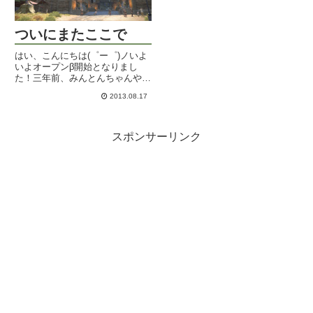
ついにまたここで
はい、こんにちは(゜ー゜)ノいよ
いよオープンβ開始となりまし
た！三年前、みんとんちゃんや兄
とどこの鯖にする～？なんて迷っ
2013.08.17
ていたのを思い出します。時代の
終焉から8ヵ月。ついに、また新
しい旅が始まりました。今度こそ
本当の旅が。ウルダハのオープ
スポンサーリンク
ニ...