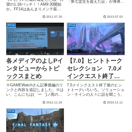
「第七霊災を超えた証」が身体の
望の1.18パッチ！！AM9:30開始
どこかにつくとアナウンスされて
か。FF14はあんまりメンテ延長
来ました。シャーレアンの人々の
にならないから（あくまでもリネ
ようなあのアザ？タトゥー？かな
2011.07.20
2013.07.02
2と比較してだｗ）ずれ込んでも
ぁと思っていたのですが、エオル
10時には新しい世界が広がって
ゼアに降り立って見てみると首
FF14
FF14
いるわけですね。お昼くらいに一
の...
度見に行けたらいいな...
各メディアのよしPイ
【7.0】ヒントトーク
ンタビューからトピ
セレクション 7.0メ
ックスまとめ
インクエスト終了
後 ソリューショ
※GAMEWatchさん記事後編のリ
7.0メインクエスト終了後のヒン
ンクと内容を追記しました。※は
トトークいろいろ。ソリューショ
ン・ナイン編
い、こんにちは(゜ー゜)ノ雨の月
ン・ナインの人々に話を聞こう。
曜日ですね。肌寒いです。各ゲー
2012.11.26
2024.11.11
ムサイトさんに現行版FF14の終
焉を迎えたよしPインタビューが
FF14
掲載されました。今日はそのご紹
介と、それらから拾い...