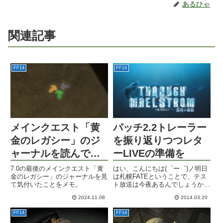
あるひゃ
関連記事
FF14
FF14
メインクエスト「黄
パッチ2.2トレーラー
金のレガシー」のジ
を振り返りつつレタ
ャーナルを読んで思
ーLIVEの準備を
ったこと
7.0の最後のメインクエスト「黄
はい、こんにちは(゜ー゜)ノ明日
金のレガシー」のジャーナルを見
は札幌FATEということで、テス
て気付いたことをメモ。
ト放送は今夜あるんでしょうか
ね？そろそろパッチ2.2トレーラ
2024.11.08
2014.03.20
ーも振り返って見ておきましょ
う。これが新キャラのユウギリさ
FF14
FF14
んですね。東方のドマからやって