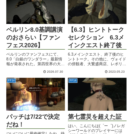
来たらしい。助けを求めてバル...
ベルリン8.0基調講演
【6.3】ヒントトーク
のおさらい【ファン
セレクション 6.3メ
フェス2026】
インクエスト終了後
ベルリンのファンフェスにて、
6.3メインクエスト、終了後のヒ
8.0「白銀のワンダラー」最新情
ントトーク。その他に、ヴォイド
報が発表された。第四世界の大陸
の傍観者、大繁盛商店、レポリッ
船やダンジョン、新ジョブのバス
ト族クエスト、事件屋ヒルディの
2026.07.30
2023.05.23
ティオンなどを紹介。新たなレイ
終了後ヒントトークなども。パン
ドはFF7Rコラボ。ゴールドソー
デモニウムは天獄編に向けて気に
FF14
FF14
サーにタイピングゲームも？
なるカットシーンをメモ。
パッチは7/22で決定
第七霊災を超えた証
だね！
はい、こんにちは(゜ー゜)ノレガ
シーワールドのプレイヤーには
ついについに最終確定したね、待