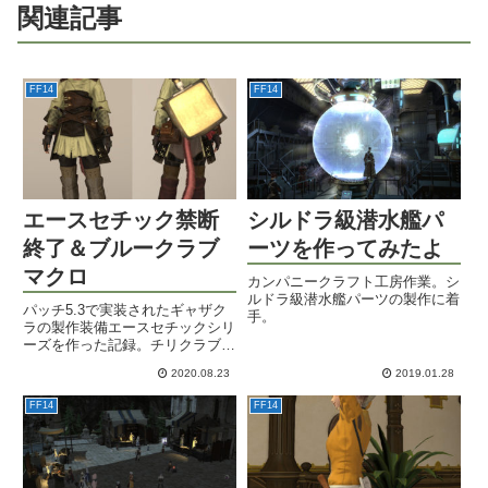
関連記事
FF14
FF14
エースセチック禁断
シルドラ級潜水艦パ
終了＆ブルークラブ
ーツを作ってみたよ
マクロ
カンパニークラフト工房作業。シ
ルドラ級潜水艦パーツの製作に着
パッチ5.3で実装されたギャザク
手。
ラの製作装備エースセチックシリ
ーズを作った記録。チリクラブ用
のブルークラブ釣りマクロも。
2020.08.23
2019.01.28
FF14
FF14