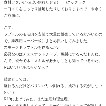
食材ヲタがいっぱい釣れたぜぇ(｀ー)クックック
一口メモをこっそり補足したりしておりますので、末永く
ご贔屓に。
さて。
ラプトルのモモ肉を安値で大量に販売している方がいたの
で、業務用スーパー並にまとめ買いしてみました。
スモークドラプトルを作るんだ♪
必要なのはチェスナットチップ。薫製にするんだもんね。
んで、複合で木工スキルが必要なことも知っているのだ。
R18だけど座れるかなぁ？
結論としては。
座れるんだけどバリンバリン割れる。成功する気がしない
(へ｀)
R19に上げてみた。まだ無理無理無理。
オーク原木削りまくって、リーヴも受けまくって配達しま