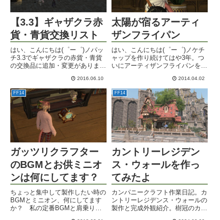
【3.3】ギャザクラ赤
太陽が宿るアーティ
貨・青貨交換リスト
ザンフライパン
はい、こんにちは(゜ー゜)ノパッ
はい、こんにちは(゜ー゜)ノケチ
チ3.3でギャザクラの赤貨・青貨
ャップを作り続けてはや3年。つ
の交換品に追加・変更がありまし
いにアーティザンフライパンを交
た。以前と変わらない物も含め、
換できましたヽ(´ー｀)ノその性能
2016.06.10
2014.04.02
全ての交換品リストを載せておき
は作業精度139、加工精度78。ル
ます。ギャザクラ関連窓口はイデ
ミナリーは作業精度107、加工精
FF14
FF14
ィルシャイア(5,7)、呼び鈴も窓口
度61でしたから、作業+32の加工
に近くなりました。★...
+17アップ！...
ガッツリクラフター
カントリーレジデン
のBGMとお供ミニオ
ス・ウォールを作っ
ンは何にしてます？
てみたよ
ちょっと集中して製作したい時の
カンパニークラフト作業日記。カ
BGMとミニオン、何にしてます
ントリーレジデンス・ウォールの
か？ 私の定番BGMと肩乗りミ
製作と完成外観紹介。樹冠のカフ
ニオンの感想など。オススメ教え
ェテラスへの登り方も。