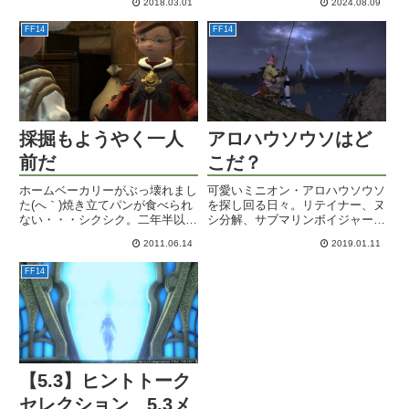
2018.03.01
2024.08.09
てください！
FF14
FF14
採掘もようやく一人
アロハウソウソはど
前だ
こだ？
ホームベーカリーがぶっ壊れまし
可愛いミニオン・アロハウソウソ
た(へ｀)焼き立てパンが食べられ
を探し回る日々。リテイナー、ヌ
ない・・・シクシク。二年半以上
シ分解、サブマリンボイジャーと
フルでガンガン使っているので修
いろいろ試して、結局まだ見つか
2011.06.14
2019.01.11
理してもいいかな。とりあえず修
らず。
理センターへ送り出します。行っ
FF14
てらっしゃい。FF14は今日か明
日にはレターが届くというこ...
【5.3】ヒントトーク
セレクション 5.3メ