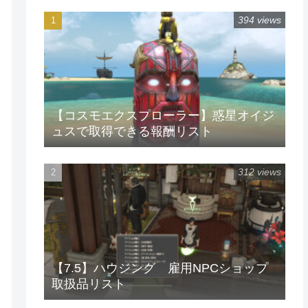
394 views
【コスモエクスプローラー】惑星オイジ
ュスで取得できる報酬リスト
312 views
【7.5】ハウジング 雇用NPCショップ
取扱品リスト