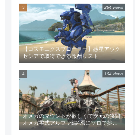
264 views
【コスモエクスプローラー】惑星アウク
セシアで取得できる報酬リスト
164 views
オメガのマウントが欲しくて次元の狭間
オメガ零式アルファ編4層にソロで挑戦
してみた