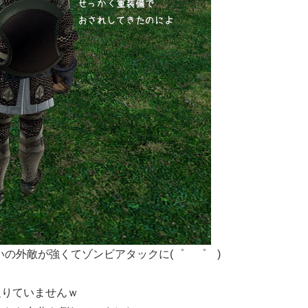
いの外敵が強くてゾンビアタックに(゜ ゜ )
ク足りていませんｗ