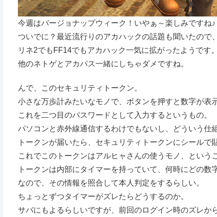
今週はバージョナップウィーク！いやぁ～楽しみですね♪
ついでに？最近流行りのアカハックの話題も聞いたので
リネ2でもFF14でもアカハック一気に拡がったようです
他のネトゲとアカパス一緒にしちゃダメですね。
んで、このセキュリティトークン。
小さな万歩計みたいなモノで、ボタンを押すと数字が表
これを二つ目のパスワードとして入力するというもの。
パソコンと赤外線通信するわけでもないし、どういう仕
トークンが届いたら、セキュリティトークンにシールで
これでこのトークンはアルヒャさんの使うモノ、という
トークンは内部にタイマーを持っていて、何時にどの数
なので、その情報を照合して本人判定をするらしい。
ちょっとずつタイマーがズレたらどうするのか。
サバにもよるらしいですが、前回のログイン時のズレか