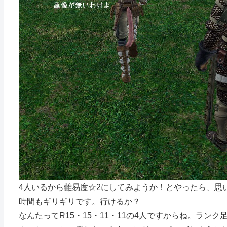
4人いるから難易度☆2にしてみようか！とやったら、思
時間もギリギリです。行けるか？
なんたってR15・15・11・11の4人ですからね。ラン