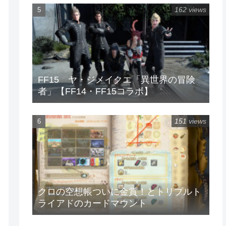
162 views
FF15 ヤ・ジメイクエ「異世界の冒険
者」【FF14・FF15コラボ】
151 views
クロの空想帳ついに金賞！とトリプルト
ライアドのカードマウント