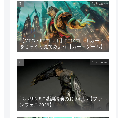
146 views
【MTG・FFコラボ】FF14コラボカード
をじっくり見てみよう【カードゲーム】
132 views
ベルリン8.0基調講演のおさらい【ファ
ンフェス2026】