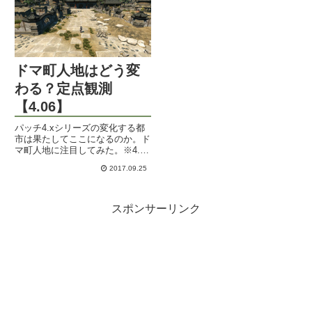
たようで、いろいろな意味でお...
クエルフ）のお肌が明るい白！
な...
ドマ町人地はどう変
わる？定点観測
【4.06】
パッチ4.xシリーズの変化する都
市は果たしてここになるのか。ド
マ町人地に注目してみた。※4.0
メインクエストのネタバレ注意。
2017.09.25
スポンサーリンク