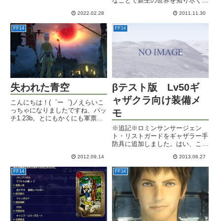
なことで新生の世界を知り尽くす
冒険者になれるわけないよな？感
2022.02.28
2011.11.30
知の仕組みもガッチリ覚えたし、
どうやら1.19で少し行きやすくな
FF14
FF14
ってるらしい。いい加減、廃砦と
紅の樹帯を攻略して、スッキ...
失われた青空
βテスト版 Lv50ギ
ャザクラ向け装備メ
こんにちは！(゜ー゜)ノえらいこ
っちゃになりましたですね、パッ
モ
チ1.23b。とにもかくにも軍票祭
りｗｗログインして見上げた空は
※追記※ロミンサンサージェン
こんなことになっていました。さ
ト・リストガードをギャザラー手
すがにデカイ。近い。赤い。しか
防具に追加しました。はい、こん
もなんか熱源を持った明るさで、
にちは(゜ー゜)ノ新しいPCで文章
もうだいぶエオルゼアの気...
2012.09.14
2013.06.27
を打つのにも慣れて来ましたよ
～。使い慣れたATOKからGoogle
FF14
FF14
日本語入力に切り替えてみました
が、賢いねぇ。よく使う...