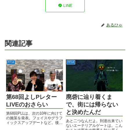
LINE
あるひゃ
関連記事
FF14
FF14
第68回よしPレター
廃砦に辿り着くま
LIVEのおさらい
で、街には帰らない
と決めたんだ
第68回PLLは、次の10年に向けて
の施策を発表。フェイスやグラフ
あと二つなんだよ。到達出来てい
ィックスアップデートなど。後半
ないエーテリアルゲートは。こん
は暁月を終えてのQ&A。