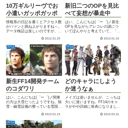
10万ギルリーヴでお
新旧二つのOPを見比
小遣いガッポガッポ
べて妄想が暴走中
情報系の日記を書くとアクセス数
はい、こんにちは(゜ー゜)ノ新生
がパァンと跳ね上がりますね～。
OPを見ながらアレコレの謎につ
データ検証は楽しいのですが、と
いてぼんやりと考えていて、「そ
にかく時間がかかるので、ブロガ
ういやミドランPTのメンバーっ
2012.01.25
2013.01.10
ーとしては普段のお気楽日記の方
て以前のOPに出て来た人達だよ
が好きかなｗでもこういうのが縁
ね～？」などと昔の旧
FF14
FF14
でシェフ仲間が出来たりしますの
FF14OP（三国共通のムービー）
で、それもまた楽し。今日はお
を引っ張り出して見てみました。
小...
冒頭...
新生FF14開発チーム
どのキャラにしよう
のコダワリ
か迷うなぁ
はい、こんにちは(゜ー゜)ノ関東
メイズは迷いませんが、こっちは
の方は大雪だったようですね。除
大いに迷いますね。FF14のキャ
雪・融雪設備の整っている雪国な
ラがやや詳細に発表になりまし
らなんてことはない積雪も、大都
た。各種族がそれぞれさらに陰陽
2013.01.15
2010.03.31
会に降ると大変。とは言え、あっ
みたいな感じの2種族に分かれて
ちこっちでハイレベルな雪だるま
います。で、どれもこれもカスタ
FF14
クリエイター達の熱い戦いもあっ
マイズがかなり自由！DE（ダー