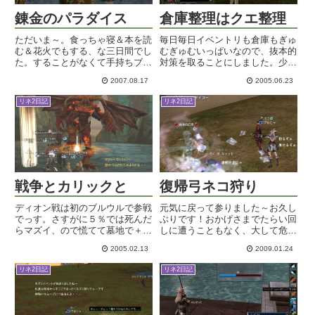
錬金のパラダイス
倉庫整理はクエ整理
ただいま～。食っちゃ寝＆本を読
毎日毎日イベントリも倉庫もぎゅ
む＆花火でもする、な三日間でし
むぎゅむいっぱいなので、抜本的
た。することがなくて手持ちブタ
対策を取ることにしました。少し
さんでしたが、本を読めたのは良
やりかけとかやってないクエスト
2007.08.17
2005.06.23
かったかな。早速朝狩りをしてみ
を整理しよう！一番数を圧迫する
ましたよ。ええ、朝4時か
クエストと言えば・・・・これよ
リネ2日記
リネ2日記
ら・・・ｗ冬の迷宮でネコノン
ね。ってなわけで、マチルドのた
SS狩りでまったりと。それでも
めに願いのポーションの材料を
一時間で...
集...
戦争とカリックと
復帰弓ネコ狩り
ディオン戦は初のブルウルで参戦
元気に戻って参りました～お久し
でっす。さすがに５％では死んだ
ぶりです！おかげさまでたらい回
らマズイ、ので慌てて墓地で＋
しに遭うこともなく、大して危険
５％アップして駆けつけます。今
な目に遭うこともなく、つつがな
2005.02.13
2009.01.24
回はなぜだかPTLになっちゃいま
くイロイロ終えて帰って参りまし
した。う～む、ブルウル効果はさ
た。今は２４時間勤務中ですので
リネ2日記
リネ2日記
すがかもです。今まで耐えきれな
ちょっと眠いですが、それ以外は
かった攻撃に耐えて、引いて回
元気です。体重が一気に軽くな
復...
っ...