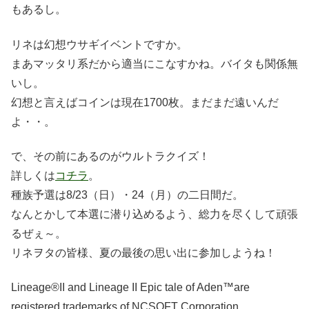
もあるし。
リネは幻想ウサギイベントですか。
まあマッタリ系だから適当にこなすかね。バイタも関係無
いし。
幻想と言えばコインは現在1700枚。まだまだ遠いんだ
よ・・。
で、その前にあるのがウルトラクイズ！
詳しくは
コチラ
。
種族予選は8/23（日）・24（月）の二日間だ。
なんとかして本選に潜り込めるよう、総力を尽くして頑張
るぜぇ～。
リネヲタの皆様、夏の最後の思い出に参加しようね！
Lineage®II and Lineage II Epic tale of Aden™are
registered trademarks of NCSOFT Corporation.