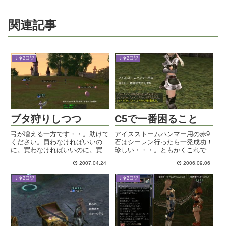
関連記事
リネ2日記
リネ2日記
ブタ狩りしつつ
C5で一番困ること
弓が増える一方です・・。助けて
アイスストームハンマー用の赤9
ください。買わなければいいの
石はシーレン行ったら一発成功！
に。買わなければいいのに。買わ
珍しい・・・。ともかくこれでフ
なければいいのに。ブタ狩りはす
ォカ付けられるな。ヨシヨシ。ん
2007.04.24
2006.09.06
っかり城村に定住な感じです。狩
でね。C5の一番大きな変更点っ
りやすくてちょうどいいかなあ。
てやはり血盟システムだと思うん
リネ2日記
リネ2日記
盟主権限も委譲されましたので、
ですよね。同盟を組める数が減る
倉庫整理に着手したいと思いま
っていうのはかなりキツイと思
す。...
う...