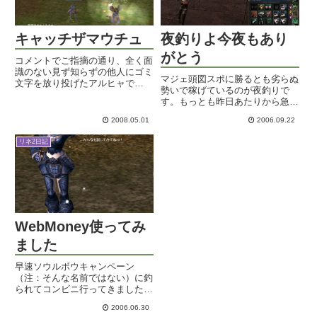
キャッチザマウチュ
夜釣りよ今夜もあり
がとう
コメントでご指摘の通り、全く面
識のない見ず知らずの他人にゴミ
マジェ頭図スポに勝るとも劣らぬ
文字を放り投げたアルヒャで
勢いで稼げているのが夜釣りで
す・・。こんにちは・・。フレ登
す。もっとも昨日あたりから急激
録は私の方から飛ばしたことはほ
に夜釣り人口増えておりますが。
ぼ一度もないはずなので、そっち
2008.05.01
2006.09.22
夜釣りで稼ぐにはいろいろパター
から飛んで来たはずです。あれだ
ンがありまして。○アクセコアで
よ、気の合う人とは出会うべくし
リネ2日記
稼ぐ○フィッシュジェムで稼ぐ○
てい...
色付きウロコで稼ぐこんな感じな
の...
WebMoney使ってみ
ました
早速ソウルボウキャンペーン
（注：そんな名前ではない）に釣
られてコンビニ行ってきました
よ。WebMoneyは初体験です。さ
2006.06.30
て、どんな風にして買うのかな。