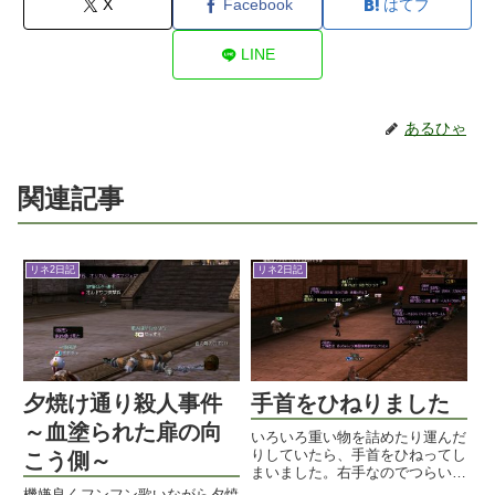
X
Facebook
はてブ
LINE
あるひゃ
関連記事
リネ2日記
リネ2日記
夕焼け通り殺人事件
手首をひねりました
～血塗られた扉の向
いろいろ重い物を詰めたり運んだ
りしていたら、手首をひねってし
こう側～
まいました。右手なのでつらいな
あ。サロンパス貼ってテーピング
機嫌良くフンフン歌いながら夕焼