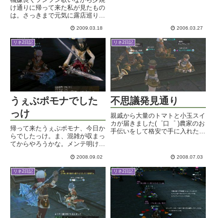
固定しようかな。新しいパソコン
け通りに帰って来た私が見たもの
デスクとか、カーペットとかいろ
は。さっきまで元気に露店巡りを
いろ買い込んでしまいました。机
していたお爺ちゃんの変わり果て
が広くなったのは楽しみです。
2009.03.18
2006.03.27
た姿・・。そしてその頭上にはダ
雑...
イイングメッセージが。傍らに落
リネ2日記
リネ2日記
ちていた血の扉のカギが示すモノ
は何なのか。とまあ、いきなり
殺...
うぇぶポモナでした
不思議発見通り
っけ
親戚から大量のトマトと小玉スイ
カが届きました(゜口゜ )農家のお
帰って来たうぇぶポモナ、今日か
手伝いをして格安で手に入れたよ
らでしたっけ。ま、混雑が収まっ
うです。スイカは今小玉が半玉冷
てからやろうかな。メンテ明けは
蔵庫にあるし、金曜日には大玉一
トラブル多いですからにぇ～。富
玉を注文したのが届いちゃうので
2008.09.02
2008.07.03
士登山に行っていた家族が無事に
すが・・・。期せずしてスイカ三
帰ってきて、眠りこけながら富士
昧の毎日になりそうで、果た...
リネ2日記
リネ2日記
山煎餅のお土産をもらっていたら
総理辞任のニュースが。はい？
と...