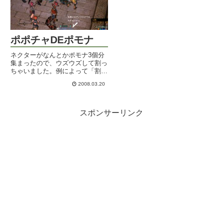
ポポチャDEポモナ
ネクターがなんとかポモナ3個分
集まったので、ウズウズして割っ
ちゃいました。例によって「割ろ
うかなと思って」と言った数秒後
2008.03.20
にはもう告知のトレチャを流され
ましたがｗというわけで第一回ポ
ポチャDEポモナ割やりましたよ
～。声かけてしばらくすると、
スポンサーリンク
夕...