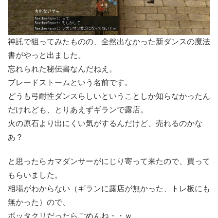
神託で狙ってみたものの、全然出なかった新ダンスの魔法
書がやっと出ました。
忘れられた秘伝書なんだねえ。
ブレードストームという名前です。
どうも弓耐性ダンスらしいということしか知らなかったん
だけれども、とりあえずギランで露店。
火の原石より出にくい気がするんだけど、売れるのかな
あ？
と思ったらカマダンサーがにじり寄って来たので、買って
もらいました。
相場がわからない（ギランに露店が無かった、トレ板にも
無かった）ので、
ボッタクリだったらごめんね・・ｗ