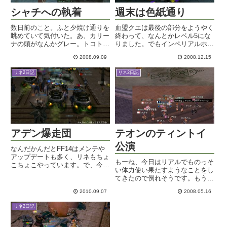
シャチへの執着
週末は色紙通り
数日前のこと。ふと夕焼け通りを
血盟クエは最後の部分をようやく
眺めていて気付いた。あ、カリー
終わって、なんとかレベル5にな
ナの頭がなんかグレー。トコトコ
りました。でもインペリアルホニ
近付いてみた。頭の上に載ってい
ャララを殴る時に、狩りしていた
2008.09.09
2008.12.15
るのはシャチ帽子。いや正式名称
人を巻き込んでワープしてしまい
はフィッシュキャップなのかもし
まして・・。盟主以外、ましてや
リネ2日記
リネ2日記
れんけど、イルカにしか見えない
血盟員以外まで飛んじゃうなんて
ような気もするんだけど、でも
思わなかった。でももし飛ばな
シ...
か...
アデン爆走団
テオンのティントイ
公演
なんだかんだとFF14はメンテや
アップデートも多く、リネもちょ
もーね、今日はリアルでものっそ
こちょこやっています。で、今日
い体力使い果たすようなことをし
はアデン爆走団イベントの日。グ
てきたので倒れそうです。もうそ
ルーディオの城村からアデンま
の辺に倒れて寝てしまいたいんで
で、ひたすら乗り物で爆走すると
2010.09.07
2008.05.16
すが、変な時間にあんまり眠れな
いうもの。城村には50人以上が
いのでだらだらと。昨夜はテオン
バイクのエンジンをかけて待っ
リネ2日記
のティントイ公演に行って来まし
て...
た。シュツのお城開放イベント
に...