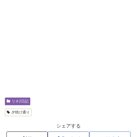
リネ2日記
夕焼け通り
シェアする