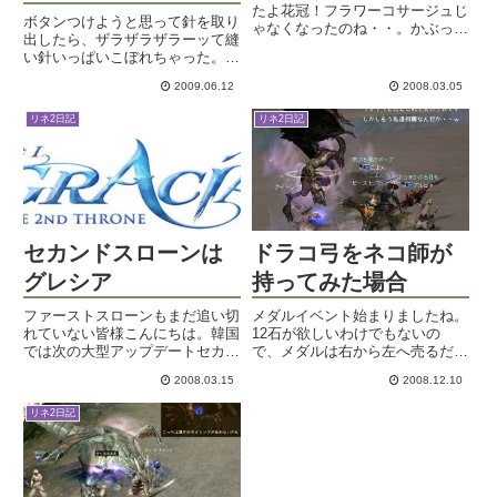
たよ花冠！フラワーコサージュじ
ボタンつけようと思って針を取り
ゃなくなったのね・・。かぶって
出したら、ザラザラザラーッて縫
みるとなかなかにカワイイじゃな
い針いっぱいこぼれちゃった。う
いですか。ほら、片方にツタみた
わあああああっ Σ(゜口゜ )
いなのも垂れてるし。アップなら
2009.06.12
2008.03.05
リ ア ル 麻 痺 。久しぶり
ね。というのはですね、カメラを
に脳裏にサボテンダーの針千本映
引きにすると髪の毛がピンクな
リネ2日記
リネ2日記
像なんかがチラつきます。全部拾
の...
い終わってもまだ怖い。座った
瞬...
セカンドスローンは
ドラコ弓をネコ師が
グレシア
持ってみた場合
ファーストスローンもまだ追い切
メダルイベント始まりましたね。
れていない皆様こんにちは。韓国
12石が欲しいわけでもないの
では次の大型アップデートセカン
で、メダルは右から左へ売るだけ
ドスローンが発表されましたね。
～。そういう意味では単純に収入
2008.03.15
2008.12.10
今度は未知の大陸グレシアが実装
の増えるボーナスイベントです
される模様。大型飛行船に乗って
ね。ありがたいです。あんまりメ
リネ2日記
向かう場所のようです。イメージ
ダル出ないけど。先日Lv75への
としては天空に浮かんでいる大
追い上げ著しいこよんと神託へ行
陸...
っ...