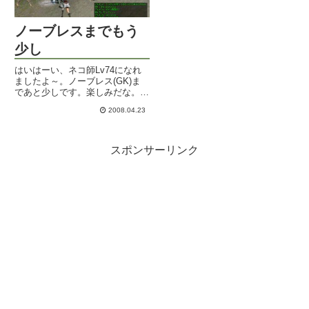
ノーブレスまでもう
少し
はいはーい、ネコ師Lv74になれ
ましたよ～。ノーブレス(GK)ま
であと少しです。楽しみだな。ス
キルも取れたので早速お試しで行
2008.04.23
ってみようと思っていた場所が。
ルウンでヒマそうな恢がついて来
たのでペアで挑戦。邪教です＾＾
入り口のゾンビは少々カタイ...
スポンサーリンク