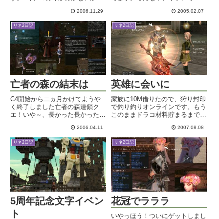
ペースですかね～。冬休みでレイ
POTをオトナ買いしてマチルド
2006.11.29
2005.02.07
ドが盛んなうちにLv75クエやり
に向かってみたらばさ、知識の箱
たいけど、まあ無理かなｗ今日は
が出てきてさ、ハートオブパアグ
リネ2日記
リネ2日記
念願叶ってザリチェで斬られるこ
リオを得ましたさらにハートオブ
とができました！呪われた...
パアグリオを得ましたうっわあ～
２連...
亡者の森の結末は
英雄に会いに
C4開始から二ヵ月かけてようや
家族に10M借りたので、狩り封印
く終了しました亡者の森連鎖ク
で釣り釣りオンラインです。もう
エ！いや～、長かった長かった。
このままドラコ材料貯まるまで釣
あまりにも死にまくるので封印し
り続ければいいような気がしま
2006.04.11
2007.08.08
てみたりもしたけれど、続きが気
す。ドラコ失敗したらもうソウル
になっていたので、一気に「夜の
ボウでいいです（・ｗ・ドラコ成
リネ2日記
リネ2日記
部」を完遂しましたですよ！で
功してもカマエルでソウルボウ使
は、ダイジェスト版でこの連鎖ク
うかもと思うと売れない
エの...
し・・。...
5周年記念文字イベン
花冠でラララ
ト
いやっほう！ついにゲットしまし