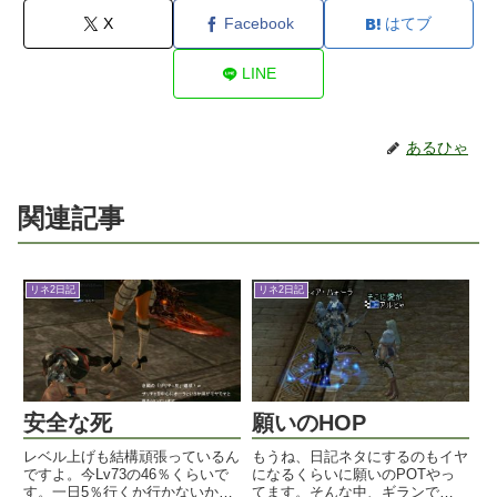
X
Facebook
はてブ
LINE
あるひゃ
関連記事
リネ2日記
リネ2日記
安全な死
願いのHOP
レベル上げも結構頑張っているん
もうね、日記ネタにするのもイヤ
ですよ。今Lv73の46％くらいで
になるくらいに願いのPOTやっ
す。一日5％行くか行かないかの
てます。そんな中、ギランで