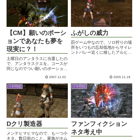
いうか、なんていうんだこれ、
高...
【CM】願いのポーシ
ふがしの威力
ョンであなたも夢を
罰ゲーム中なので、ソロ狩りの場
所をいつもの忘却低地からサイレ
現実に？！
ントバレー近くに移したアルヒャ
です。人っ子一人いないところで
土曜日のアンタラスに当選したの
ひっそりと狩っています。関係な
で、アンタラスクエを。コースが
いけど、トラとかキャプテンから
同じなのでつい願いのポーション
武器やローブが出るっていうのは
クエもやってしまうのはどうしよ
嘘に違いない。もうレベル4つ
2007.11.02
2005.11.18
うもないサガでしょうか。マチル
分...
ドのところへ行き、何度も何度も
リネ2日記
リネ2日記
繰り返した「金」をポチ。フォオ
オオオオオオオグリマ出たァァ
ァ...
Dクリ製造器
ファンフィクション
ネタ考え中
メンテヒマヒマなので、も一つ小
ネタ。数日前のこと。家族がホム