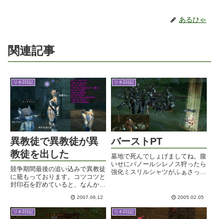
あるひゃ
関連記事
リネ2日記
リネ2日記
異教徒で異教徒が異
バーストPT
教徒を出した
墓地で死んでしょげましてね。腹
いせにバノールシレノス狩ったら
競争期間最後の追い込みで異教徒
強化ミスリルシャツがふぁさっっ
に籠もっております。コツコツと
っっ。ついでについさっきタイク
封印石を貯めていると、なんか刀
オーク狩ったら暗闇のネックレス
身みたいなのが刺さりました。で
がっっっ。ついにレア神降臨で三
2007.06.12
2005.02.05
も先っちょが変な形だ。あ、武器
日連続レアげっつですよ～ ＾－
だ。異教徒の魔法書だそうですよ
＾この調子でガンガン出します
リネ2日記
リネ2日記
～。魔法書っつっても片手の杖と
よ...