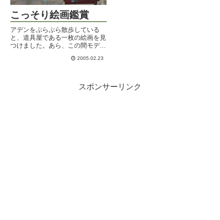
こっそり絵画鑑賞
アデンをぷらぷら散歩している
と、道具屋である一枚の絵画を見
つけました。あら、この間モデル
を頼まれた時の私の肖像画だ。こ
2005.02.23
れをかけてからお客が絶えないら
しく、店員が感謝の言葉を。光栄
ですわ。で、他にもあるかな～っ
とさらにぷらぷらしてみると、武
スポンサーリンク
器...