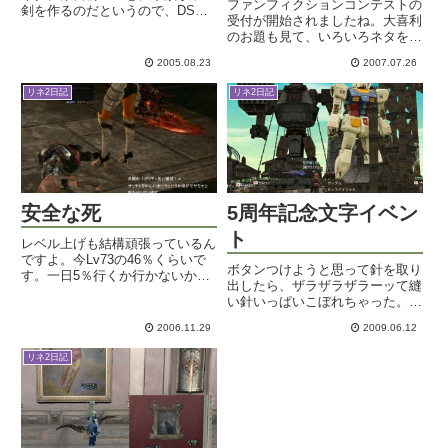
ファンフィクションコンテストの
剣を作るのだというので、DSOE
受付が開始されましたね。大喜利
祭りになりました。イベントで貯
のお題も見て、いろいろネタを考
めていたC-DAIをペタペタ貼って
え中。今週は釣りとネタSS撮り
いくと、サクサクサクサク＋の数
2005.08.23
2007.07.26
であちこちをさまよっていると思
が増えて行くではありませんか！
います。久しぶりにべりさんと火
あっという間に+7DSが...
リネ2日記
リネ2日記
炎に行ってきました。私からは黄
色と薄赤ですけれど、サクサク
狩...
安全な死
5周年記念文字イベン
ト
レベル上げも結構頑張っているん
ですよ。今Lv73の46％くらいで
ボタンつけようと思って針を取り
す。一日5％行くか行かないかの
出したら、ザラザラザラーッて縫
ペースですかね～。冬休みでレイ
い針いっぱいこぼれちゃった。う
ドが盛んなうちにLv75クエやり
わあああああっ Σ(゜口゜ )
たいけど、まあ無理かなｗ今日は
2006.11.29
2009.06.12
リ ア ル 麻 痺 。久しぶり
念願叶ってザリチェで斬られるこ
に脳裏にサボテンダーの針千本映
とができました！呪われた...
リネ2日記
像なんかがチラつきます。全部拾
い終わってもまだ怖い。座った
瞬...