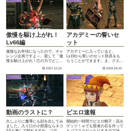
いとっ！シャワー浴びても浴びて
も汗。昼間はどうしてもクーラ
ー...
傲慢を駆け上がれ！
アカデミーの誓いセ
Lv66編
ット
傲慢なお年頃になったので、チャ
アカデミーに入っていると、
レンジ企画ですよ～。題して「傲
Lv19から誓いのセット防具をも
慢を駆け上がれ！己の力でどこま
らうことができます。ま、クエや
で逝けるか？Lv66ネコ編」で
ってDクリを捧げなくちゃいけな
2007.10.24
2006.09.20
す。まあね、最初からバイウムま
いわけで、実質買うことにｗでも
で登れるなんて思っちゃあいない
まあ、なかなかこの淡い色合いが
リネ2日記
リネ2日記
ですよ。ノーブレスになるまでに
ステキなので、オシャレ装備とし
何回か挑戦してみようと思って
て人気があるような。後見人とし
い...
て...
動画のラストに？
ピエロ速報
久しぶりに魔導にも顔を出してみ
開始約一時間でピエロ帽子：花火
ました。入り口の小部屋ならネコ
ゲッツ！ｗでも賢者の石を作って
SSも無しで狩れますね。コデナ
もバフスクだったりするので油断