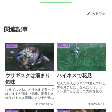
あるひゃ
関連記事
リネ2日記
リネ2日記
ウサギスクは溜まり
ハイネスで花見
気味
なんだか人がゾロゾロ並んでいる
夢を見ました。なんだろう、ラー
ウサギスクね。とりあえず買って
メン屋？とか思って先頭を見ると
はいますが溜まり気味。消費しき
荘園管理人でした。orzそう言え
れないまま火曜日のメンテが来て
ば種まきをやってみたんだっけ。
しまいそうな気もします。いやい
シルレンでツインコドランを蒔く
2008.08.04
2005.04.19
や根性でやらないと！二級袋を自
のはかなり大変でした。やはり種
慢して来た家族にリベンジをしな
はちびアルかあるひゃにやらせ...
リネ2日記
リネ2日記