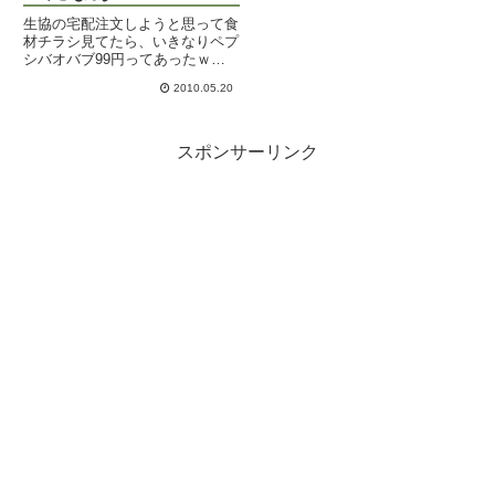
生協の宅配注文しようと思って食
材チラシ見てたら、いきなりペプ
シバオバブ99円ってあったｗｗ
ｗまだ発売日前なのにいいのか
2010.05.20
っ。ま、届く日はちょうど発売日
だからいいのか。もちろん注文し
たけど、チキンなので一本だけ！
スパイシーって書いてあるのが微
スポンサーリンク
妙...