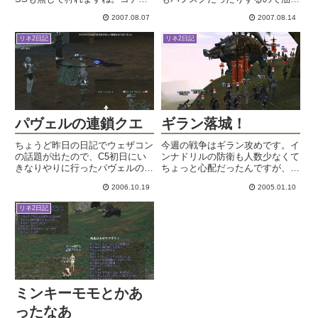
がまた上がって来たので、またネ
ができませんな。皆さんも頑張っ
2007.08.07
2007.08.14
クカタ生活かな。その分業者がい
てね～。PM7:00頃は多分、ネク
なくて快適でしたよ～。カマエル
ター同様調整が入ってドロップが
リネ2日記
リネ2日記
の公式ムービーも発表されたみた
出やすくなると思われます。その
いで。カマエル韓国公式ムービ
時間帯で空いてる狩り場を探...
ー...
パヴェルの連鎖クエ
ギラン落城！
ちょうど昨日の日記でウェザコン
今週の戦争はギラン攻めです。イ
の話題が出たので、C5初日にい
ンナドリルの防衛も人数少なくて
きなりやりに行ったパヴェルの連
ちょっと心配だったんですが、開
鎖クエをご紹介いたしましょう。
始早々に敵陣地破壊できたようで
2006.10.19
2005.01.10
クエパートナーは一回性クエマニ
すね。強いなあ。開始直前。敵勢
アの蛸さんです。○巨人パヴェル
が私達の陣地と城壁の間に割って
リネ2日記
の遺跡 Lv46～シュチュ村の鍛
はいるように移動してきました。
冶屋にニューイヤーっていうお...
この辺のフォーメーションの動
き...
ミンキーモモとかあ
ったなあ