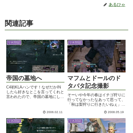
あるひゃ
関連記事
リネ2日記
リネ2日記
帝国の墓地へ
マフムとドールのド
タバタ記念撮影
C4初KLAハンです！なぜだかIN
したら好きなとこを言ってくれと
そーいや今年の春はイチゴ狩りに
言われたので、帝国の墓地にして
行ってなかったなあって思って、
みました！神々の火鉢はさすがに
「秋は梨狩りに行きたいねぇ」な
コワイからね。本日はゲストが三
んて話しかけたら家族が。「アキ
人。もう既にゲストじゃないよう
2006.02.11
2008.05.19
ュは無し狩り？ありえへんわそれ
な気はするが、毎度おなじみエガ
～ｗｗ」その思考回路がありえへ
ちゃんと、三日無料チケで遊...
リネ2日記
リネ2日記
んわ！ｗこの馬鹿Wizがっ。さ
て、かねてから楽しみにしてい
な...