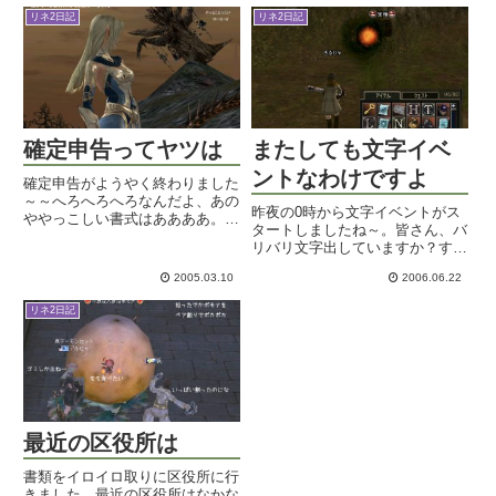
です。こんにちは。まだストーリ
という感じですが。しかも一年半
リネ2日記
リネ2日記
ーが何にも始まっていないので何
くらいは全く狩りしていませんで
とも言えませんが、ムービー凄
したし。いや～バイタシステム
く...
の...
確定申告ってヤツは
またしても文字イベ
ントなわけですよ
確定申告がようやく終わりました
～～へろへろへろなんだよ、あの
昨夜の0時から文字イベントがス
ややっこしい書式はああああ。あ
タートしましたね～。皆さん、バ
あいうの苦手なのよ＞＜そもそも
リバリ文字出していますか？すっ
「税金払いすぎてる人は言わんと
かりイベント用なWizあるひゃ
返ってけーへんよ～」というシス
2005.03.10
2006.06.22
で、ちょこっと狩ってみました。
テムはリネ２では許されないほど
ついつい宝箱狩っちゃうねんｗも
傍若無人なシステムじゃない
リネ2日記
ちろん宝箱からも文字出ますよ。
か？...
お、結構出るね～。街で補給し
て...
最近の区役所は
書類をイロイロ取りに区役所に行
きました。最近の区役所はなかな