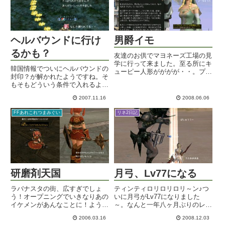
ヘルバウンドに行け
男爵イモ
るかも？
友達のお供でマヨネーズ工場の見
学に行って来ました。至る所にキ
韓国情報でついにヘルバウンドの
ューピー人形がががが・・。プロ
封印？が解かれたようですね。そ
ジェクタの上にまでいたぞｗ工場
もそもどういう条件で入れるよう
のラインと解説ビデオを見て、お
になるのかもあんまりよくわかっ
土産もらって帰って来ました。マ
2007.11.16
2008.06.06
てないのですが、①サバの人々が
ヨネーズとドレッシング各一本も
一定の数以上のクエアイテムをど
らえるのね＠ｗ＠各種値上げの
FFあれこれつまみぐい
リネ2日記
っかに捧げる②門番的なレイド
折...
（バロー？）を倒すの条件がある
よ...
研磨剤天国
月弓、Lv77になる
ラバナスタの街、広すぎでしょ
ティンティロリロリロリ～ン♪つ
う！オープニングでいきなりあの
いに月弓がLv77になりました
イケメンがあんなことに！ようや
～。なんと一年八ヶ月ぶりのレベ
くトマト倒せました！とか、ちょ
ルアップｗメインキャラのメイン
2006.03.16
2008.12.03
こっとFF12始めましたアルヒャ
職をどこまで放置していたのか！