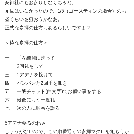
亥神社にもお参りしなくちゃね。
元旦はいなかったので、1/5（ゴースティンの場合）のお
昼くらいを狙おうかなあ。
正式な参拝の仕方もあるらしいですよ？
＜粋な参拝の仕方＞
一. 手を綺麗に洗って
二. 2回礼をして
三. 5アデナを投げて
四. パンパンと2回手を叩き
五. 一般チャット(白文字)でお願い事をする
六. 最後にもう一度礼
七. 次の人に順番を譲る
5アデナ要るのねｗ
しょうがないので、この順番通りの参拝マクロを組もうか