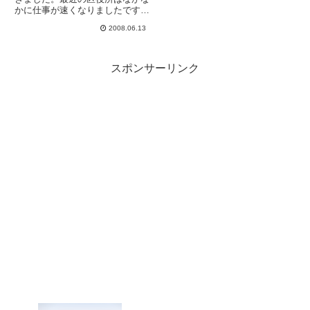
かに仕事が速くなりましたです
ね。ちょこっと「あのこの書類を
2008.06.13
欲しいんですが・・」と言いかけ
たら、「ハイそこにおかけくださ
い」で全部出て来ました。しかし
ついでにもらった案内資料みたい
スポンサーリンク
な...