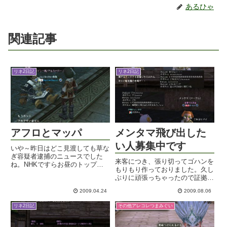
あるひゃ
関連記事
リネ2日記
リネ2日記
アフロとマッパ
メンタマ飛び出した
い人募集中です
いや～昨日はどこ見渡しても草な
ぎ容疑者逮捕のニュースでした
来客につき、張り切ってゴハンを
ね。NHKですらお昼のトップニ
もりもり作っておりました。久し
ュースとかねもうね。なんかとて
ぶりに頑張っちゃったので証拠写
つもない殺戮事件でもやらかした
真でも撮ろうかと思ったら、テー
ような騒ぎですな。ええ年齢のお
2009.04.24
2009.08.06
ブルに並んだ傍からガンガン食べ
っさんのお馬鹿な失態でしかない
られてしまって撮るチャンス
わけで、一般人の場合なら警察で
リネ2日記
その他アレコレつまみぐい
が・・ｗ味見しないでたっぷり作
説...
ったマリネも一瞬で無くなって、
どん...