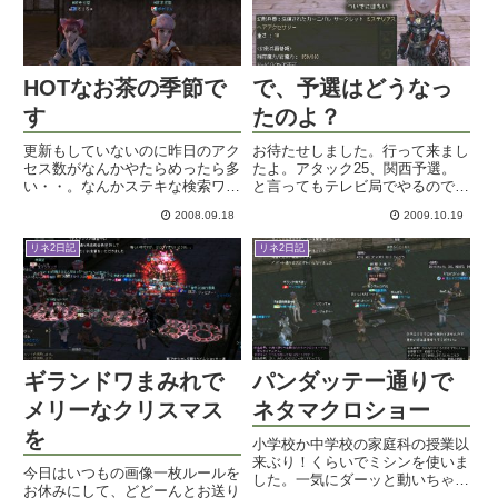
HOTなお茶の季節で
で、予選はどうなっ
す
たのよ？
更新もしていないのに昨日のアク
お待たせしました。行って来まし
セス数がなんかやたらめったら多
たよ。アタック25、関西予選。
い・・。なんかステキな検索ワー
と言ってもテレビ局でやるのでは
ドに引っかかったかな？ああ、金
なく、すぐ近くの下請け製作会社
2008.09.18
2009.10.19
融破綻系のキーワードのせいかも
がいっぱい入っているようなビル
ｗスミマセン、そちらの内容が何
なんですけれどね。ロビーで待っ
リネ2日記
リネ2日記
にも無くて。台風来るかなどうか
ている間に前の回の参加者であろ
な、と空を見上げているのです
う人々がゾロゾロ帰って行きま
が...
し...
ギランドワまみれで
パンダッテー通りで
メリーなクリスマス
ネタマクロショー
を
小学校か中学校の家庭科の授業以
来ぶり！くらいでミシンを使いま
今日はいつもの画像一枚ルールを
した。一気にダーッと動いちゃう
お休みにして、どどーんとお送り
ので縫い目がガタガタになるとい