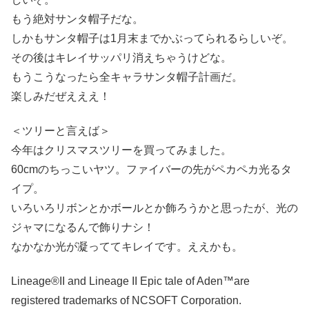
もう絶対サンタ帽子だな。
しかもサンタ帽子は1月末までかぶってられるらしいぞ。
その後はキレイサッパリ消えちゃうけどな。
もうこうなったら全キャラサンタ帽子計画だ。
楽しみだぜえええ！
＜ツリーと言えば＞
今年はクリスマスツリーを買ってみました。
60cmのちっこいヤツ。ファイバーの先がペカペカ光るタ
イプ。
いろいろリボンとかボールとか飾ろうかと思ったが、光の
ジャマになるんで飾りナシ！
なかなか光が凝っててキレイです。ええかも。
Lineage®II and Lineage II Epic tale of Aden™are
registered trademarks of NCSOFT Corporation.