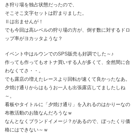
き狩り場を独占状態だったので、
そこそこ文字セットは貯まりました。
Ⅱは出ませんが！
でも今回は高レベルの狩り場の方が、倒す数に対するドロ
ップ率がヨカッタような？
イベント中はルウンでのSPS販売も好調でした～♪
作っても作ってもオトナ買いする人が多くて、全然間に合
わなくてさ・・。
でも露店の増えたレースより回転が速くて良かったなあ。
夕焼け通りからはもうお一人も出張露店してましたしね
～。
看板やタイトルに「夕焼け通り」を入れるのはかりーなの
布教活動のお陰なんだろうなｗ
なんとなくブランドイメージ？があるので、ぼったくり価
格にはできない～ｗ