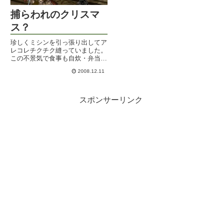
捕らわれのクリスマ
ス？
珍しくミシンを引っ張り出してア
レコレチクチク縫っていました。
この不景気で食事も自炊・弁当持
参が流行っているようですが、手
2008.12.11
芸関連のお店も大盛況です。布買
って縫うと半額くらいになるから
ね。人件費って高いのです。ちょ
っとした小物なんかはIKEAと...
スポンサーリンク