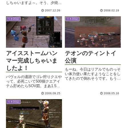
しちゃいますよ～。そう、夕焼け
うトラウマしかなかったのです
通り主催のイベント「ギランドワ
が、さすがに時代は20年近く動
2007.12.26
2008.02.19
まみれ」でした！べりさんからの
いているのであります。ミシンも
寄付のツリーも握り締めて準備万
結構改良されておりました。ボビ
リネ2日記
リネ2日記
端の夕方。リアルでいろいろ片付
ン...
けつつ、ついつい寝てしまった
の...
アイスストームハン
テオンのティントイ
マー完成しちゃいま
公演
したよ！
もーね、今日はリアルでものっそ
い体力使い果たすようなことをし
パヴェルの遺跡でゴレ狩りクエや
てきたので倒れそうです。もうそ
って、必死こいて500個クエアイ
の辺に倒れて寝てしまいたいんで
テム貯めたらSOV図。まあ1.5M
すが、変な時間にあんまり眠れな
で売れたからいいやとか思って、
いのでだらだらと。昨夜はテオン
2006.09.25
2008.05.16
アイスストームハンマーの図とコ
のティントイ公演に行って来まし
ア探しを始めて。そしたらこれが
た。シュツのお城開放イベント
リネ2日記
また大変で。図もなかなか売りが
に...
なかったのですが、ようや...