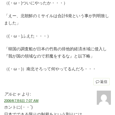
（(・ω・)ついにやったか・・・）
「えー、北朝鮮のミサイルは合計6発という事が判明致し
ました」
（(・ω・)ふえた・・・）
「韓国の調査船が日本の竹島の排他的経済水域に侵入し
『我が国の領域なので邪魔をするな』と以下略」
（(・ω・)）南北そろって何やってるんだろ・・・
返信
アルヒャ
より:
2006年7月6日 7:07 AM
ホントに(・・`)
日本でできる限りの制裁をという割りには