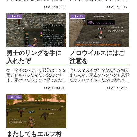
で一ヵ月研修があるんだとか。な
っておこうかと思っていたらもう
2007.01.30
2007.11.17
んだか大変なんだねぇ。週末は連
後ろにいましてね。つーても夜狩
続飲み会などで外出続きでしたの
りの最中に襲われたら、なんかも
リネ2日記
リネ2日記
で、今週はまったりと過ごしまし
うどうしようもないというか。普
ょか。遊び歩いている間に家族
段Ctrlキー押し慣れていない...
が...
勇士のリングを手に
ノロウイルスにはご
入れたぞ
注意を
ケータイのバッテリ部分のフタを
クリスマスイヴだかなんだか知り
落としちゃったみたいなんです
ませんが、家族がバタバタと風邪
よ。家の中だろうとは思うんだけ
だかノロウイルスだかに倒れまし
ど、もう一つ可能性があるのは昨
て、何かと忙しい三連休でありま
2010.03.01
2005.12.26
日食べに行った飲み屋。でもそ
した。もちろん、私はまだピンピ
こ、昨日で閉店だったんですよね
ンしているわけですがｗチキン焼
リネ2日記
＠ｗ＠今日行ってももう開けてく
こうと思ったのに、雑炊
れないよね・・・。見つからなか
に・・・・。純和食もなかなかい
った...
いもんだ...
またしてもエルフ村