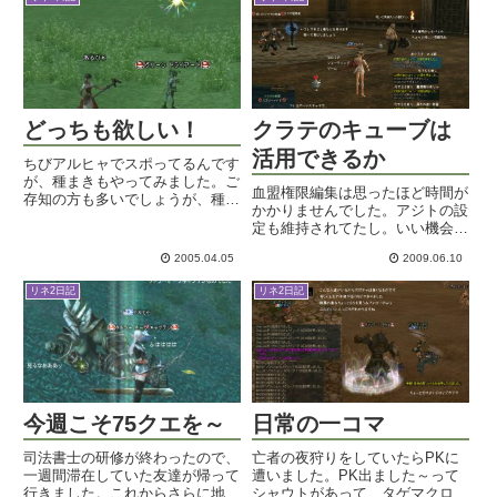
Lv66まで。もっとあの種でウマ
ですよ・・。大砲の後の導火線タ
ウマしたかったりもするのです...
イムアタックも結構手間がかかり
まし...
どっちも欲しい！
クラテのキューブは
活用できるか
ちびアルヒャでスポってるんです
が、種まきもやってみました。ご
血盟権限編集は思ったほど時間が
存知の方も多いでしょうが、種ま
かかりませんでした。アジトの設
きではアデナドロップのみになり
定も維持されてたし。いい機会な
ます。でも、スポを同時に行うこ
ので一度全部見直して設定してみ
とができるんですよね～。１：種
2005.04.05
2009.06.10
ました。血盟員のランクが多少変
植えはヘイトが無いので、ノンア
わっていますが、それぞれが出来
クであれば安心してつけること
リネ2日記
リネ2日記
ることには変わり無いはずです。
が...
長期INしていない人は、アカハ...
今週こそ75クエを～
日常の一コマ
司法書士の研修が終わったので、
亡者の夜狩りをしていたらPKに
一週間滞在していた友達が帰って
遭いました。PK出ました～って
行きました。これからさらに地元
シャウトがあって、タゲマクロ作