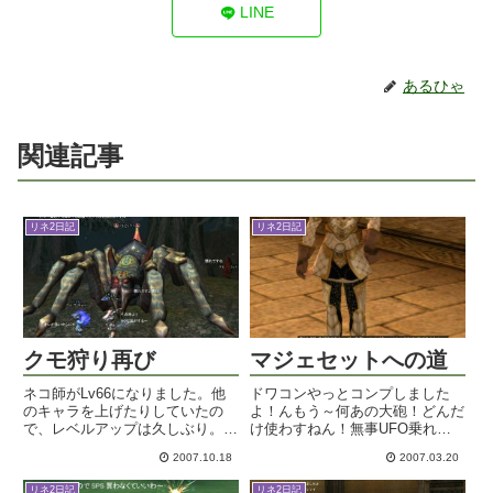
LINE
あるひゃ
関連記事
リネ2日記
リネ2日記
クモ狩り再び
マジェセットへの道
ネコ師がLv66になりました。他
ドワコンやっとコンプしました
のキャラを上げたりしていたの
よ！んもう～何あの大砲！どんだ
で、レベルアップは久しぶり。ス
け使わすねん！無事UFO乗れた
キル取れるんだから早く上げてお
のはいいんだが、3時間近くかか
2007.10.18
2007.03.20
けばよかったかしら。でも改良グ
っているのでドワ娘マークが3
レートコドランを植えられるのは
個・・。ま、これが実力ってヤツ
リネ2日記
リネ2日記