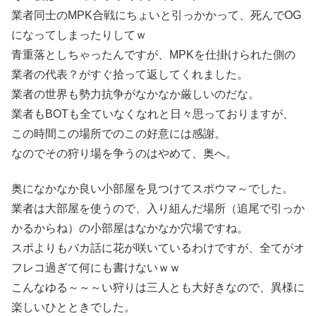
業者同士のMPK合戦にちょいと引っかかって、死んでOG
になってしまったりしてｗ
青重落としちゃったんですが、MPKを仕掛けられた側の
業者の代表？がすぐ拾って返してくれました。
業者の世界も勢力抗争がなかなか厳しいのだな。
業者もBOTも全ていなくなれと日々思っておりますが、
この時間この場所でのこの好意には感謝。
なのでその狩り場を争うのはやめて、奥へ。
奥になかなか良い小部屋を見つけてスポウマ～でした。
業者は大部屋を使うので、入り組んだ場所（追尾で引っか
かるからね）の小部屋はなかなか穴場ですね。
スポよりもバカ話に花が咲いているわけですが、全てがオ
フレコ過ぎて何にも書けないｗｗ
こんなゆる～～～い狩りは三人とも大好きなので、異様に
楽しいひとときでした。