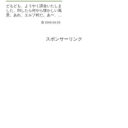
どもども、ようやく課金いたしま
した。INしたら何やら懐かしい風
景。あれ、エルフ村だ。あー、釣
りして帰還したらエルフ村だった
2006.04.03
んだっけ・・。じゃあギランにで
も買い出しに行くか～。あ、アジ
ト帰還ないや。買いに行こ
う。・・・・。ハーブティエン！
スポンサーリンク
アジ...