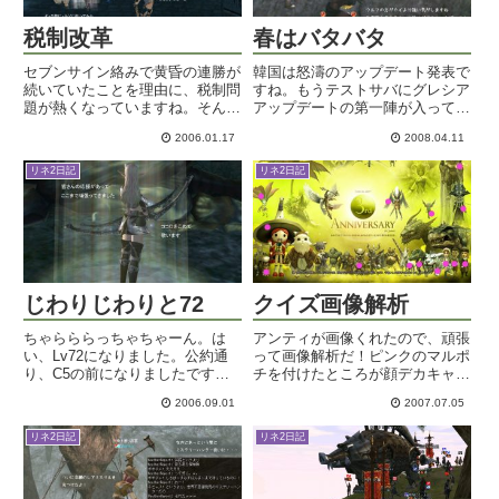
税制改革
春はバタバタ
セブンサイン絡みで黄昏の連勝が
韓国は怒濤のアップデート発表で
続いていたことを理由に、税制問
すね。もうテストサバにグレシア
題が熱くなっていますね。そんな
アップデートの第一陣が入って来
宣言せんでも、城主はガンガン税
たようですよ。現行のアップデー
2006.01.17
2008.04.11
率上げたらええがな・・ｗ城主に
ト情報と混乱しそうなのですが、
なったら、税金取れるし、黎明勝
ちょいと気になったところだけ。
リネ2日記
リネ2日記
ち続けるしウマー！っていう連鎖
あくまでも私の予測の範囲を出ま
がないと、戦争が盛り上がらな
せんので、鵜呑みにしないよう
い...
に...
じわりじわりと72
クイズ画像解析
ちゃらららっちゃちゃーん。は
アンティが画像くれたので、頑張
い、Lv72になりました。公約通
って画像解析だ！ピンクのマルポ
り、C5の前になりましたです
チを付けたところが顔デカキャラ
ね。特に誰のためでもないです
かなと思います。顔しか写ってな
2006.09.01
2007.07.05
が。Lv72以上のクエがあったら
いヤツとかわかんねーよ・・ｗと
いいなあ・ｗ・毎日1ENDしつつ
りあえずこれで15ってことで！
リネ2日記
リネ2日記
も、なんとかコツコツレベル上が
訂正修正指摘などなどお待ちして
っております。Lv72になって...
おります。コレ信じてプレゼン
ト...