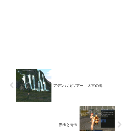
アデン八滝ツアー 太古の滝
赤玉と青玉