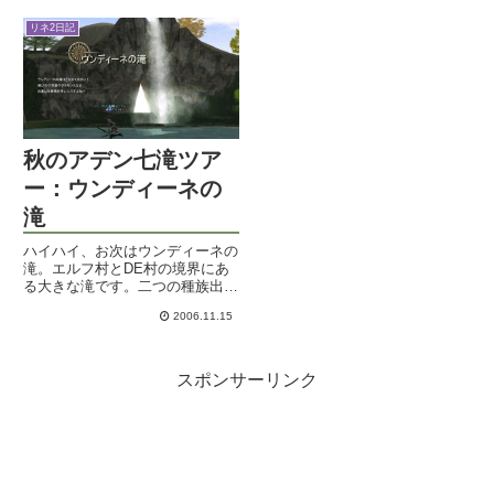
に不快なのであります。医者いわ
く、風邪が大流行でみんな似たよ
リネ2日記
うな症状で来るんだそうですよ。
毎日気温が乱高下して、雨と晴
れ...
秋のアデン七滝ツア
ー：ウンディーネの
滝
ハイハイ、お次はウンディーネの
滝。エルフ村とDE村の境界にあ
る大きな滝です。二つの種族出身
の方には一番思い出深い滝ではな
2006.11.15
いでしょうか。私も地図に滝の絵
が描いてあるのを見て、最初の冒
険に行った覚えがあります。カブ
ーオークファイターの鬼リンク
スポンサーリンク
で...