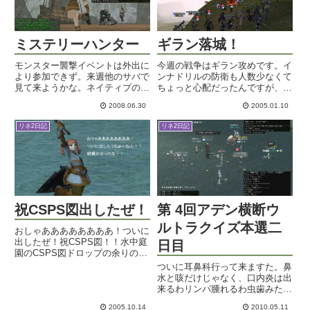
ミステリーハンター
ギラン落城！
モンスター襲撃イベントは外出に
今週の戦争はギラン攻めです。イ
より参加できず。来週他のサバで
ンナドリルの防衛も人数少なくて
見て来ようかな。ネイティブのお
ちょっと心配だったんですが、開
っさんになれるらしいしｗｗｗよ
始早々に敵陣地破壊できたようで
2008.06.30
2005.01.10
うやくドラコにフォカが付きまし
すね。強いなあ。開始直前。敵勢
た！というかドワコが私のドラコ
が私達の陣地と城壁の間に割って
リネ2日記
リネ2日記
＋アデナとフォカ付きドラコを交
はいるように移動してきました。
換してくれたので、超ラッキー
この辺のフォーメーションの動
♪...
き...
祝CSPS図出したぜ！
第 4回アデン横断ウ
ルトラクイズ本選二
おしゃああああああああ！ついに
出したぜ！祝CSPS図！！水中庭
日目
園のCSPS図ドロップの余りの出
なさにしょげて、シルバーでもス
ついに耳鼻科行って来ますた。鼻
ポるかなと猟師に行って、カルル
水と咳だけじゃなく、口内炎は出
狩るならハンタークエやっとくか
来るわリンパ腫れるわ虫歯みたい
なと思って、資格試験で胞子で行
にずうんとした痛みが来るわで実
く用事ができたので、スポモ...
2005.10.14
2010.05.11