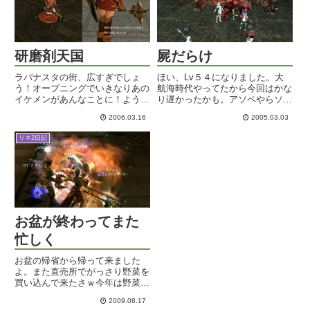
ね！バ...
る...
研磨剤天国
屍だらけ
ラバナスタの街、広すぎでしょ
ほい、Lv５４になりました。大
う！オープニングでいきなりあの
航海時代やってたから今回はかな
イケメンがあんなことに！ようや
り遅かったかも。アソペやらソン
くトマト倒せました！とか、ちょ
ズやらもちょびちょび出て美味し
2006.03.16
2005.03.03
こっとFF12始めましたアルヒャ
いし、なんとC-ZELが２枚出ちゃ
です。こんにちは。まだストーリ
いましたよ！アデン放置で全然売
リネ2日記
ーが何にも始まっていないので何
れなかったので叩き売りしちゃろ
とも言えませんが、ムービー凄
かと思いましたがギランで即...
く...
お盆が終わってまた
忙しく
お盆の帰省から帰って来ました
よ。また直売所でがっさり野菜を
買い込んで来たさｗ今年は野菜ど
こも高いもんね～。近くにあった
2009.08.17
ら食費だいぶ違うんだがな。家族