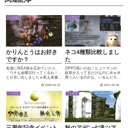
リネ2日記
リネ2日記
かりんとうはお好き
ネコ4種類比較しまし
ですか？
た
友達にIKEA熱を広めていたら
ZIPPO高いのね！ヒューマンの
「ウチも金曜日行ってくるわ！」
紋章が入ってるだけなのに＠ｗ＠
とか言い出しましたｗ私も来週当
買う人いるのかな。いるんだろう
たりもう一回行って来よう。布団
な。さておき。Lv56になれまし
2008.04.18
2007.06.28
カバーと枕カバーとお皿と収納グ
た～。ので、クイーンいよいよ召
ッズとあとなんにしようかな。お
還ですよ！せっかくなので、どの
リネ2日記
リネ2日記
客が来るから北欧のお菓子でも買
ネコがどんなふうに使えるのか検
ってみようか。話のネタになる
証してみました。○クイーン...
し...
三周年記念イベント
秋のアデン七滝ツア