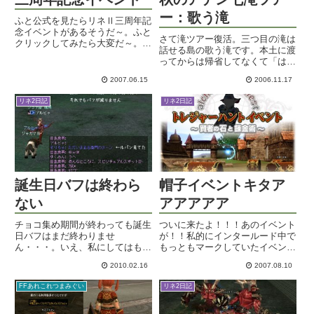
ー：歌う滝
ふと公式を見たらリネⅡ三周年記
念イベントがあるそうだ～。ふと
さて滝ツアー復活。三つ目の滝は
クリックしてみたら大変だ～。な
話せる島の歌う滝です。本土に渡
んかまたとんでもない数のキャン
ってからは帰省してなくて「は？
ペーンがありそうだ～。とりあえ
そんな名前ついてたの？」という
ずハートイベントが火曜日から始
2007.06.15
2006.11.17
方も多いかも・・。初期村の近く
まるようだ～。イベンター出動さ
のこぢんまりとした親しみやすい
せねば～。むむう。ネクカタ行
リネ2日記
リネ2日記
滝です。滝の奥へと抜ける細い通
こ...
路があって、転職クエのNPCが...
誕生日バフは終わら
帽子イベントキタア
ない
アアアアア
チョコ集め期間が終わっても誕生
ついに来たよ！！！あのイベント
日バフはまだ終わりませ
が！！私的にインタールード中で
ん・・・。いえ、私にしてはもの
もっともマークしていたイベント
すごく頑張って狩っている気がす
がっ！そう！トレジャーハント
2010.02.16
2007.08.10
るのですが。あと3時間くらい残
イベント ～賢者の石と錬金術～
したところで経験値は50％に届
ついに帽子イベントだ帽子だ帽子
FFあれこれつまみぐい
リネ2日記
きそうなところ。これくらい頑張
だ帽子だよ皆さん。まあ落ち着
ったらLv79も近く見えて来ます
け。いやこれが落ち着いていられ