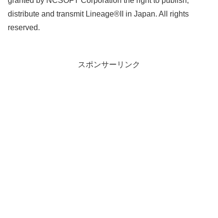
granted by NCSOFT Corporation the right to publish,
distribute and transmit Lineage®II in Japan. All rights
reserved.
スポンサーリンク