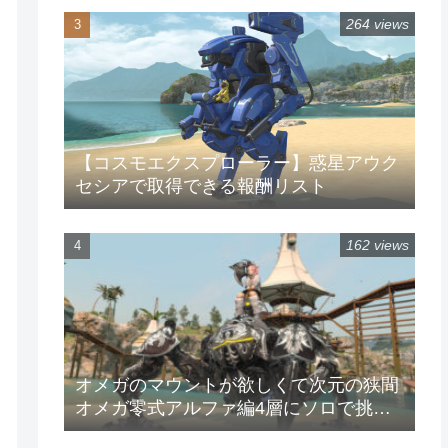
264 views
【コスモエクスプローラー】惑星アウク
セシアで取得できる報酬リスト
162 views
オメガのマウントが欲しくて次元の狭間
オメガ零式アルファ編4層にソロで挑戦
してみた