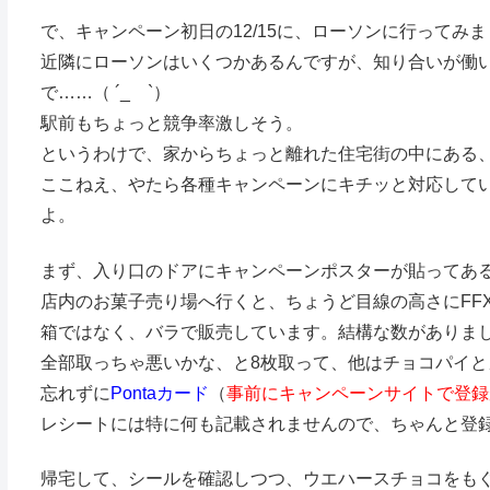
で、キャンペーン初日の12/15に、ローソンに行ってみ
近隣にローソンはいくつかあるんですが、知り合いが働
で……（ ´_ゝ`）
駅前もちょっと競争率激しそう。
というわけで、家からちょっと離れた住宅街の中にある
ここねえ、やたら各種キャンペーンにキチッと対応して
よ。
まず、入り口のドアにキャンペーンポスターが貼ってあ
店内のお菓子売り場へ行くと、ちょうど目線の高さにFFX
箱ではなく、バラで販売しています。結構な数がありま
全部取っちゃ悪いかな、と8枚取って、他はチョコパイ
忘れずに
Pontaカード
（
事前にキャンペーンサイトで登録
レシートには特に何も記載されませんので、ちゃんと登
帰宅して、シールを確認しつつ、ウエハースチョコをも