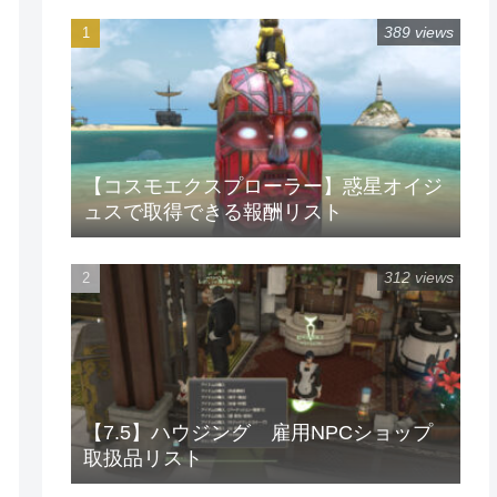
389 views
【コスモエクスプローラー】惑星オイジ
ュスで取得できる報酬リスト
312 views
【7.5】ハウジング 雇用NPCショップ
取扱品リスト