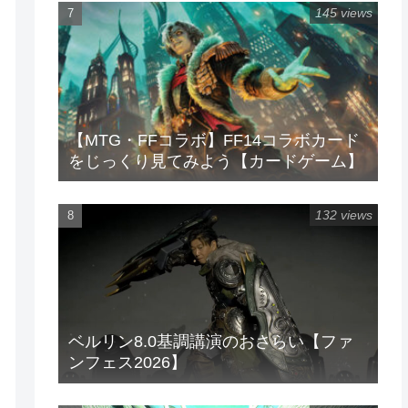
145 views
【MTG・FFコラボ】FF14コラボカード
をじっくり見てみよう【カードゲーム】
132 views
ベルリン8.0基調講演のおさらい【ファ
ンフェス2026】