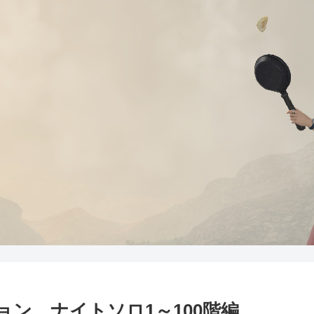
ン ナイトソロ1～100階編