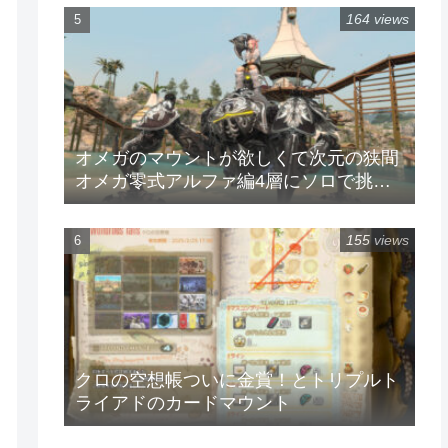
164 views
オメガのマウントが欲しくて次元の狭間
オメガ零式アルファ編4層にソロで挑戦
してみた
155 views
クロの空想帳ついに金賞！とトリプルト
ライアドのカードマウント