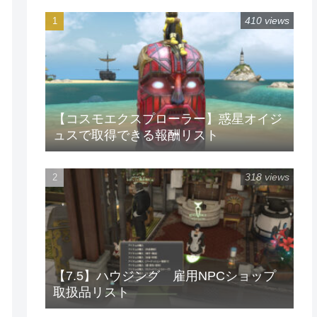
410 views
【コスモエクスプローラー】惑星オイジ
ュスで取得できる報酬リスト
318 views
【7.5】ハウジング 雇用NPCショップ
取扱品リスト