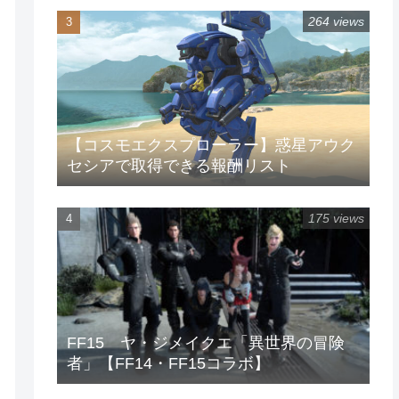
264 views
【コスモエクスプローラー】惑星アウク
セシアで取得できる報酬リスト
175 views
FF15 ヤ・ジメイクエ「異世界の冒険
者」【FF14・FF15コラボ】