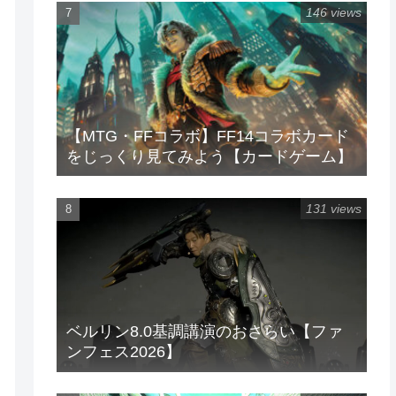
146 views
【MTG・FFコラボ】FF14コラボカード
をじっくり見てみよう【カードゲーム】
131 views
ベルリン8.0基調講演のおさらい【ファ
ンフェス2026】