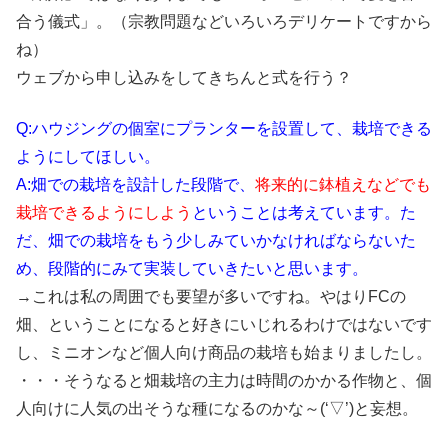
合う儀式」。（宗教問題などいろいろデリケートですから
ね）
ウェブから申し込みをしてきちんと式を行う？
Q:ハウジングの個室にプランターを設置して、栽培できる
ようにしてほしい。
A:畑での栽培を設計した段階で、
将来的に鉢植えなどでも
栽培できるようにしよう
ということは考えています。た
だ、畑での栽培をもう少しみていかなければならないた
め、段階的にみて実装していきたいと思います。
→これは私の周囲でも要望が多いですね。やはりFCの
畑、ということになると好きにいじれるわけではないです
し、ミニオンなど個人向け商品の栽培も始まりましたし。
・・・そうなると畑栽培の主力は時間のかかる作物と、個
人向けに人気の出そうな種になるのかな～(‘▽’)と妄想。