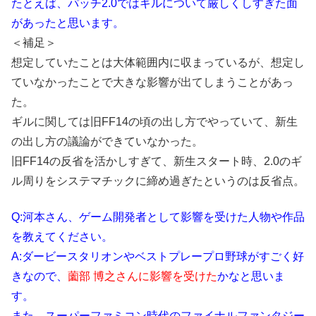
たとえば、パッチ2.0ではギルについて厳しくしすぎた面
があったと思います。
＜補足＞
想定していたことは大体範囲内に収まっているが、想定し
ていなかったことで大きな影響が出てしまうことがあっ
た。
ギルに関しては旧FF14の頃の出し方でやっていて、新生
の出し方の議論ができていなかった。
旧FF14の反省を活かしすぎて、新生スタート時、2.0のギ
ル周りをシステマチックに締め過ぎたというのは反省点。
Q:河本さん、ゲーム開発者として影響を受けた人物や作品
を教えてください。
A:ダービースタリオンやベストプレープロ野球がすごく好
きなので、
薗部 博之さんに影響を受けた
かなと思いま
す。
また、スーパーファミコン時代のファイナルファンタジー