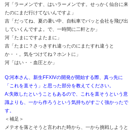
河「ラーメンです、はいラーメンです。せっかく仙台に来
たのにまだ行けてないんですよ」
吉「だってね、夏の暑い中、自転車でバッと会社を飛び出
していくんですよ。で、一時間に二軒とか」
河「たまにですよたまに」
吉「たまに？さっきすれ違ったのにまたすれ違うと
か・・。気をつけてね？ホントに」
河「はい・・血圧とか」
Q:河本さん、新生FFXIVの開発が開始する際、真っ先に
「これを直そう」と思った部分を教えてください。
A:失敗したということもあるので、これを直そうという意
識よりも、一から作ろうという気持ちがすごく強かったで
す。
＜補足＞
メテオを落とそうと言われた時から、一から挑戦しようと