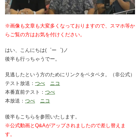
※画像も文章も大変多くなっておりますので、スマホ等か
らご覧の方はお気を付けください。
はい、こんにちは(゜ー゜)ノ
後半も行っちゃうでー。
見逃したという方のためにリンクをペタペタ。（非公式）
テスト放送：
つべ
ニコ
本番直前テスト：
つべ
本放送：
つべ
ニコ
後半もこちらを参照いたします。
※公式動画とQ&Aがアップされましたので差し替えま
す。