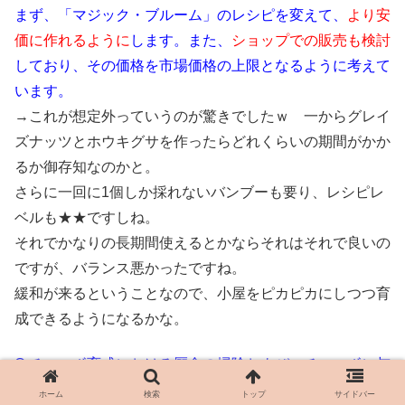
まず、「マジック・ブルーム」のレシピを変えて、
より安
価に作れるように
します。また、
ショップでの販売も検討
しており、その価格を市場価格の上限となるように考えて
います。
→これが想定外っていうのが驚きでしたｗ 一からグレイ
ズナッツとホウキグサを作ったらどれくらいの期間がかか
るか御存知なのかと。
さらに一回に1個しか採れないバンブーも要り、レシピレ
ベルも★★ですしね。
それでかなりの長期間使えるとかならそれはそれで良いの
ですが、バランス悪かったですね。
緩和が来るということなので、小屋をピカピカにしつつ育
成できるようになるかな。
Q:チョコボ育成における厩舎の掃除および、チョコボに与
える野菜の栽培について、コストと難易度が高いと感じま
ホーム
検索
トップ
サイドバー