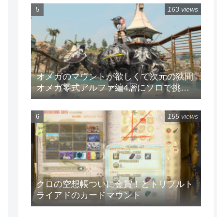
163 views
オメガのマウントが欲しくて次元の狭間
オメガ零式アルファ編4層にソロで挑戦
してみた
155 views
クロの空想帳ついに金賞！とトリプルト
ライアドのカードマウント