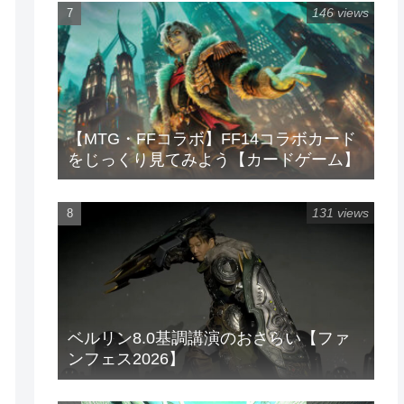
146 views
【MTG・FFコラボ】FF14コラボカード
をじっくり見てみよう【カードゲーム】
131 views
ベルリン8.0基調講演のおさらい【ファ
ンフェス2026】