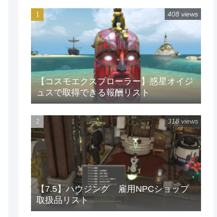
408 views
【コスモエクスプローラー】惑星オイジ
ュスで取得できる報酬リスト
318 views
【7.5】ハウジング 雇用NPCショップ
取扱品リスト