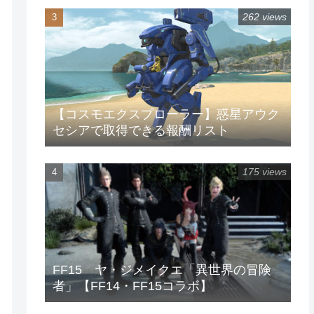
262 views
【コスモエクスプローラー】惑星アウク
セシアで取得できる報酬リスト
175 views
FF15 ヤ・ジメイクエ「異世界の冒険
者」【FF14・FF15コラボ】