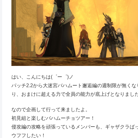
はい、こんにちは(゜ー゜)ノ
パッチ2.2から大迷宮バハムート邂逅編の週制限が無く
り、おまけに超える力で全員の能力が底上げとなりまし
なので企画して行って来ましたよ。
初見組と楽しむバハムーチョツアー！
侵攻編の攻略を頑張っているメンバーも、ギャザクラば
ウフフしたい！