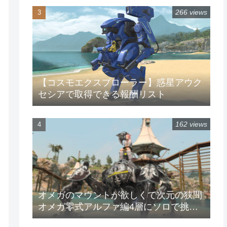
266 views
【コスモエクスプローラー】惑星アウク
セシアで取得できる報酬リスト
162 views
オメガのマウントが欲しくて次元の狭間
オメガ零式アルファ編4層にソロで挑戦
してみた