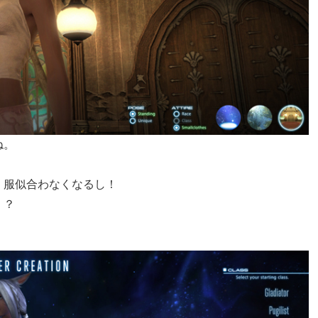
ね。
。服似合わなくなるし！
・？