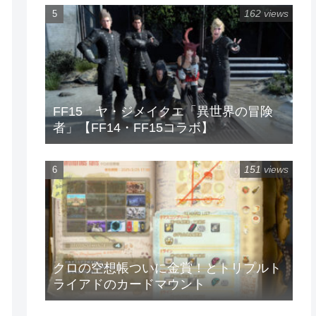
162 views
FF15 ヤ・ジメイクエ「異世界の冒険
者」【FF14・FF15コラボ】
151 views
クロの空想帳ついに金賞！とトリプルト
ライアドのカードマウント