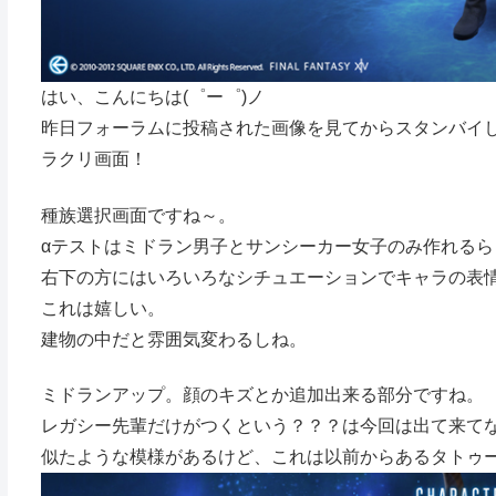
はい、こんにちは(゜ー゜)ノ
昨日フォーラムに投稿された画像を見てからスタンバイ
ラクリ画面！
種族選択画面ですね～。
αテストはミドラン男子とサンシーカー女子のみ作れるら
右下の方にはいろいろなシチュエーションでキャラの表
これは嬉しい。
建物の中だと雰囲気変わるしね。
ミドランアップ。顔のキズとか追加出来る部分ですね。
レガシー先輩だけがつくという？？？は今回は出て来て
似たような模様があるけど、これは以前からあるタトゥ