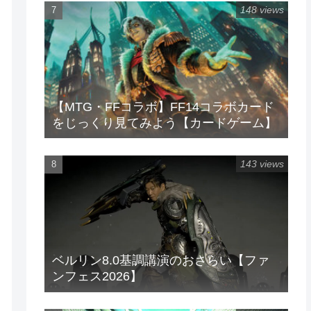
148 views
【MTG・FFコラボ】FF14コラボカード
をじっくり見てみよう【カードゲーム】
143 views
ベルリン8.0基調講演のおさらい【ファ
ンフェス2026】