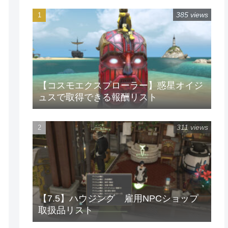
385 views
【コスモエクスプローラー】惑星オイジ
ュスで取得できる報酬リスト
311 views
【7.5】ハウジング 雇用NPCショップ
取扱品リスト