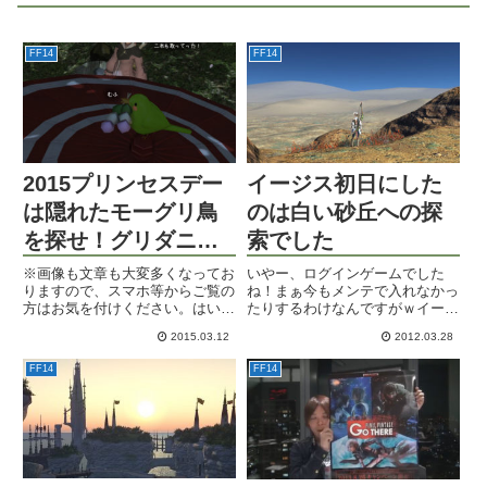
FF14
FF14
2015プリンセスデー
イージス初日にした
は隠れたモーグリ鳥
のは白い砂丘への探
を探せ！グリダニア
索でした
編
※画像も文章も大変多くなってお
いやー、ログインゲームでした
りますので、スマホ等からご覧の
ね！まぁ今もメンテで入れなかっ
方はお気を付けください。はい、
たりするわけなんですがｗイージ
こんにちは(゜ー゜)ノ今年もプリ
ス最初の日に何をしようかと考え
2015.03.12
2012.03.28
ンセスデーイベントがやって参り
ていまして。先日ウルダハ南の砂
ましたよっ！FF14のシーズナル
漠がお気に入りだと言っていた
FF14
FF14
イベントのスゴイところは、毎年
ら、サンドゲートの方がスゴイっ
趣向を変えて来るところです...
て言われたんですよね。で、そん
な難...