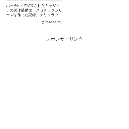
パッチ5.3で実装されたギャザク
ラの製作装備エースセチックシリ
ーズを作った記録。チリクラブ用
のブルークラブ釣りマクロも。
2020.08.23
スポンサーリンク