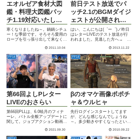
エオルゼア食材大図
前日テスト放送でパ
鑑・料理大図鑑パッ
ッチ2.1のBGMダイジ
チ1.19対応いたしま
ェストが公開されま
した
した
寒くなりましたね～。鍋鍋シチュ
はい、こんにちは(゜ー゜)ノ昨日
ー！な季節です。そろそろ愛用の
はレターLIVEのテスト放送が行
ローブを引っ張り出して来なくて
われました。見逃した方へ→ ニ
は・・。お待たせいたしました。
コ本日はいよいよ本放送とその直
2011.10.04
2013.11.22
シェフの便利ノート、『エオルゼ
前に直前テスト放送があります。
ア食材大図鑑』『エオルゼア料理
直前テストのURLは多分本放送と
FF14
FF14
大図鑑』がパッチ1.19に対応いた
同じだと思いますので、お暇な方
しました。調理師は今回あま...
はチェキラ！第10回ブロ...
第66回よしPレター
βのオマケ画像ポポチ
LIVEのおさらい
ャ＆ウルヒャ
第66回PLLは、6.0暁月のフィナ
先行ログインスタートしてます
ーレ、バトル全般アップデートに
が、どんな感じなんでしょうね
関して。ジョブアクション動画や
～。多少動きやすくなったという
各調整詳細。その他HQ素材削
人もあり、モッサリは変わらんと
2021.09.30
2010.09.22
除、帯削除など。
いう人もあり・・。まだ人数少な
いですもんね。プレイヤーズサイ
FF14
FF14