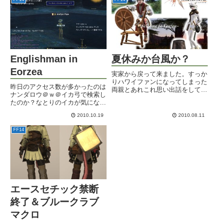
ト：The Lodestone もオープンし
ましたよ。特に注目は...
Englishman in
夏休みか台風か？
Eorzea
実家から戻って来ました。すっか
りハワイファンになってしまった
昨日のアクセス数が多かったのは
両親とあれこれ思い出話をしてい
ナンダロウ＠ｗ＠イカ弓で検索し
たのですが、どうももう既に次回
たのか？なとりのイカが気になっ
のハワイ行きを計画しているらし
たのか？うーん、わかりませんが
いｗｗｗｗ一年も経たずに行っち
2010.10.19
2010.08.11
今日は英語のお話。FF14はコン
ゃうんかいｗｗｗ「日本語オンリ
フィグの設定を変えると、英語・
ーでも大丈夫だ」という妙な自
FF14
ドイツ語・フランス語で楽しむこ
信...
とも出来ます。ちょっと英語バ...
エースセチック禁断
終了＆ブルークラブ
マクロ