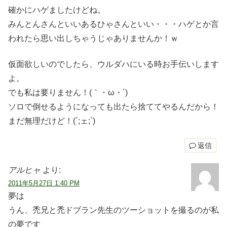
確かにハゲましたけどね。
みんとんさんといいあるひゃさんといい・・・ハゲとか言
われたら思い出しちゃうじゃありませんか！ｗ
仮面欲しいのでしたら、ウルダハにいる時お手伝いします
よ。
でも私は要りません！(｀・ω・´)
ソロで倒せるようになっても出たら捨ててやるんだから！
まだ無理だけど！(´;ェ;`)
返信
アルヒャ
より:
2011年5月27日 1:40 PM
夢は
うん、禿兄と禿ドブラン先生のツーショットを撮るのが私
の夢です