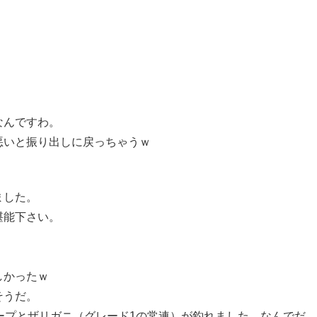
なんですわ。
悪いと振り出しに戻っちゃうｗ
ました。
堪能下さい。
しかったｗ
そうだ。
ープとザリガニ（グレード1の常連）が釣れました。なんでだ