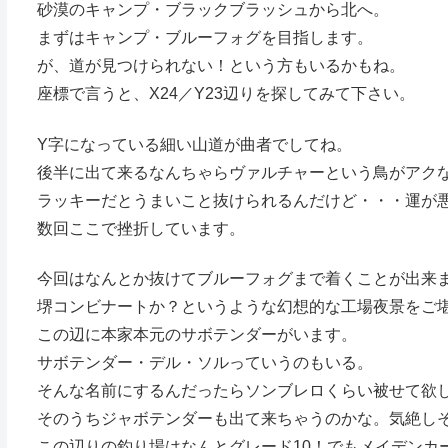
砂漠のキャンプ・ブラックブラッシュから北へ。
まずはキャンプ・ブルーフォグを目指します。
が、道が見つけられない！という方もいるかもね。
座標で言うと、X24／Y23辺りを探してみて下さい。
Y字になっている細い山道が曲者でしてね。
後半に出て来るなんちゃらヴァルチャーという鳥がアク
ラッキーだとうまいこと抜けられるんだけど・・・運が
数回ここで挫折しています。
今回はなんとか抜けてブルーフォグまで着くことが出来
堺コンビナートか？というような幻想的な工場夜景をご
この辺に本家本元のサボテンダーがいます。
サボテンダー・デル・ソルっていうのもいる。
そんな名前にするんだったらソンブレロくらい被せて欲
そのうちジャボテンダーも出て来ちゃうのかな。気絶し
この辺りの釣り場はなんとグレード10！でもメイデンカ