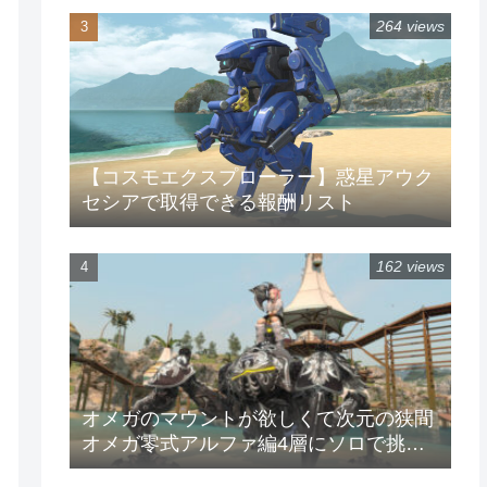
264 views
【コスモエクスプローラー】惑星アウク
セシアで取得できる報酬リスト
162 views
オメガのマウントが欲しくて次元の狭間
オメガ零式アルファ編4層にソロで挑戦
してみた