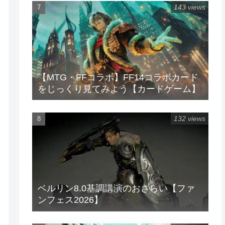
143 views
【MTG・FFコラボ】FF14コラボカード
をじっくり見てみよう【カードゲーム】
132 views
ベルリン8.0基調講演のおさらい【ファ
ンフェス2026】