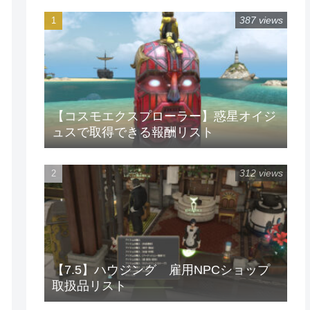
387 views
【コスモエクスプローラー】惑星オイジ
ュスで取得できる報酬リスト
312 views
【7.5】ハウジング 雇用NPCショップ
取扱品リスト