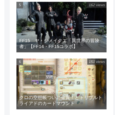
162 views
FF15 ヤ・ジメイクエ「異世界の冒険
者」【FF14・FF15コラボ】
151 views
クロの空想帳ついに金賞！とトリプルト
ライアドのカードマウント