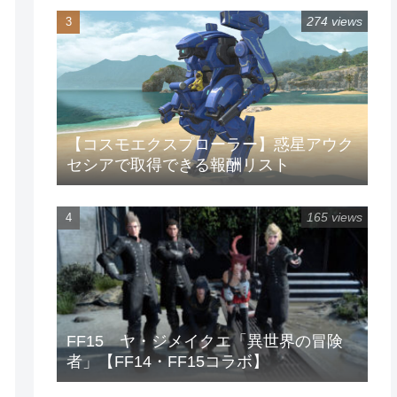
274 views
【コスモエクスプローラー】惑星アウク
セシアで取得できる報酬リスト
165 views
FF15 ヤ・ジメイクエ「異世界の冒険
者」【FF14・FF15コラボ】