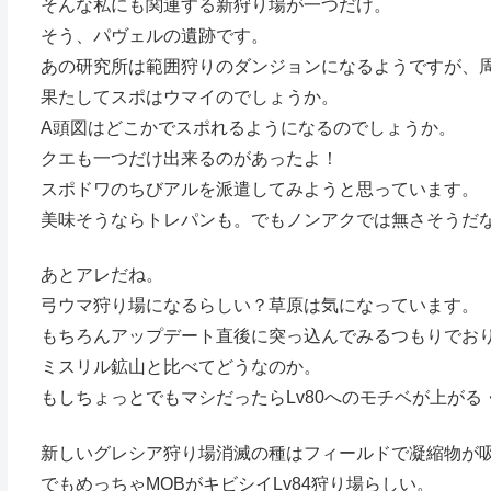
そんな私にも関連する新狩り場が一つだけ。
そう、パヴェルの遺跡です。
あの研究所は範囲狩りのダンジョンになるようですが、周
果たしてスポはウマイのでしょうか。
A頭図はどこかでスポれるようになるのでしょうか。
クエも一つだけ出来るのがあったよ！
スポドワのちびアルを派遣してみようと思っています。
美味そうならトレパンも。でもノンアクでは無さそうだ
あとアレだね。
弓ウマ狩り場になるらしい？草原は気になっています。
もちろんアップデート直後に突っ込んでみるつもりでお
ミスリル鉱山と比べてどうなのか。
もしちょっとでもマシだったらLv80へのモチベが上がる
新しいグレシア狩り場消滅の種はフィールドで凝縮物が
でもめっちゃMOBがキビシイLv84狩り場らしい。