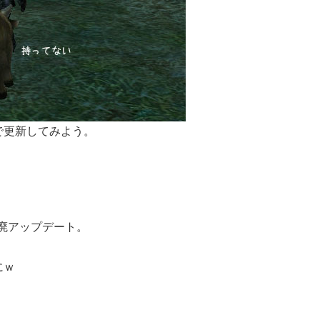
で更新してみよう。
る廃アップデート。
。
にｗ