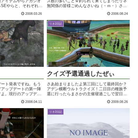
新アイテムやらアガシオ
ス数の多いことｗ釣られて来てしまったリネ
SEやらと、それぞれに
無関係の皆様ごめんなさいね（・ｍ・）さて
ょこあって楽しいです
本日は夏にふさわしく、私が放牧地で遭遇し
2008.03.26
2006.08.24
が。悪魔を取ろうとした
てしまった不思議な出来事を・・・。のんび
グハット(゜口゜...
りトラをテイムして、いつものようにプチ
リネ2日記
プ...
クイズ予選通過したぜぃ
デート発表ですね。もう
さあ始まりましたよ第三回にして最終回か？
アアップデートの第一陣
アデン横断ウルトラクイズ！二日目の種族予
すよ。現行のアップデー
選に行ったらまさかの主催寝過ごしで翌日順
なのですが、ちょいと気
延に＠ｗ＠仕方がないので偶然開催されてい
2008.04.11
2009.08.26
。あくまでも私の予測の
たちあまに公演をウキウキと観に行きまし
、鵜呑みにしないよう
た。ライラミラさんをバックコーラスに従え
リネ2日記
て...