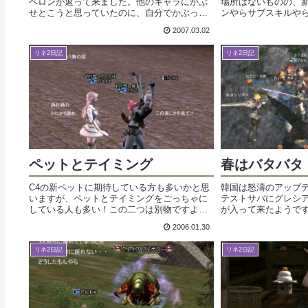
ペロンが返って来ました。他のキャラにかぶ
場所はないものの、
せとこうと思っていたのに、自分でかぶって
ンやらサブスキルやら
みたらこりゃええわ。タラムとの相性もなか
やることがちょこち
2007.03.02
なかで、しばらくはこれで行こうかと思っち
ね。アガシオンです
ゃいました。もうゴキヒャじゃないのよ！
らまずいきなりバイキン
リネ2日記
リネ2日記
触...
ペットとテイミング
春はバタバタ
C4の新ペットに期待している方も多いかと思
韓国は怒濤のアップ
いますが、ペットとテイミングをごっちゃに
テストサバにグレシ
している人も多い！この二つは別物ですよ
が入って来たようで
ー。＜ペット＞ベビーな見た目で愛らしいネ
ト情報と混乱しそう
2006.01.30
コ・里芋・二羽トリの三種類のペット。それ
になったところだけ
ぞれLv24～26から受けることができる...
範囲を出ませんので
リネ2日記
リネ2日記
に...