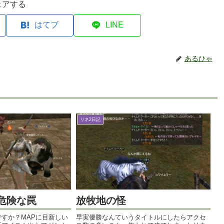
ェアする
はてブ
LINE
あるひゃ
リネ2日記
危険な罠
放牧地の怪
すか？MAPに目新しい
早実優勝なんていうタイトルにしたらアクセ