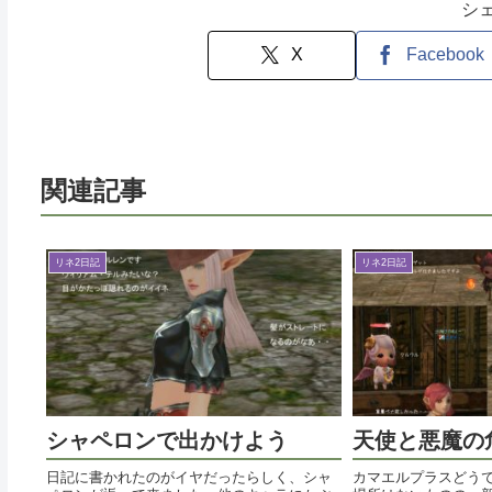
シ
X
Facebook
関連記事
リネ2日記
リネ2日記
シャペロンで出かけよう
天使と悪魔の
日記に書かれたのがイヤだったらしく、シャ
カマエルプラスどうで