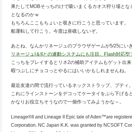
果たしてMOBそっちのけで吸いまくるカオス狩り場とな
となるのかｗ
もちろんここもちょいと覗きに行こうと思っています。
船運転して行こう。今度は座礁しないぞ。
あとね、なんかリネージュのブラウザゲームが5/25にい
リネージュI＆IIとの連動システムにも注目。Flash対応型ブ
こっちをプレイするとリネ2の補助アイテムもゲット出来
暇つぶしにチョコっとやるにはいいかもしれませんね。
最近友達の間で流行っているネックストラップ、プティ
これにラインストーンをデコってケータイをぶら下げる
かなりお役立ちそうなので一個作ってみようかな～。
Lineage®II and Lineage II Epic tale of Aden™are regis
Corporation. NC Japan K.K. was granted by NCSOFT Corpora