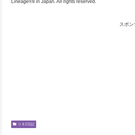
Lineage®II in Japan. All rights reserved.
スポン
リネ2日記