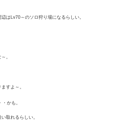
辺はLv70～のソロ狩り場になるらしい。
な～。
りますよ～。
・・かも。
吸い取れるらしい。