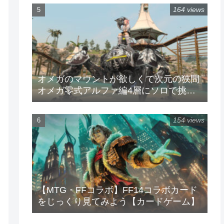
164 views
オメガのマウントが欲しくて次元の狭間
オメガ零式アルファ編4層にソロで挑戦
してみた
154 views
【MTG・FFコラボ】FF14コラボカード
をじっくり見てみよう【カードゲーム】