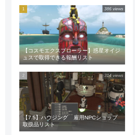
386 views
【コスモエクスプローラー】惑星オイジ
ュスで取得できる報酬リスト
314 views
【7.5】ハウジング 雇用NPCショップ
取扱品リスト