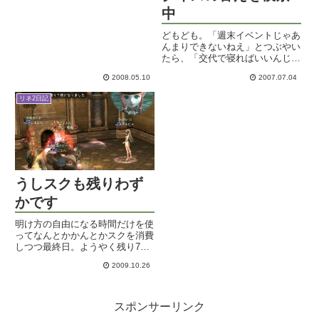
た。もうみんなフェスのことなど
中
忘れてアジトで大騒ぎです。ムダ
に機能MAX。アデナもムダ使い
どもども。「週末イベントじゃあ
しまくり。演技で必要なアイテム
んまりできないねえ」とつぶやい
は...
たら、「交代で寝ればいいんじゃ
ない？」と家族に言われたアルヒ
2008.05.10
2007.07.04
ャです。こんにちは。ウチは三交
代制の工場か。そうなると私は明
リネ2日記
け方担当だな。皆様、朝5時頃に
お会いしましょう。で、なんか
ロ...
うしスクも残りわず
かです
明け方の自由になる時間だけを使
ってなんとかかんとかスクを消費
しつつ最終日。ようやく残り7枚
までこぎつけました。やっとうし
2009.10.26
スクが終わる・・・・。ソロで消
費出来るけど、ギリギリまでウマ
ウマしたいしなｗ頑張って金コイ
ン増やしたいと思いますです。
スポンサーリンク
バ...