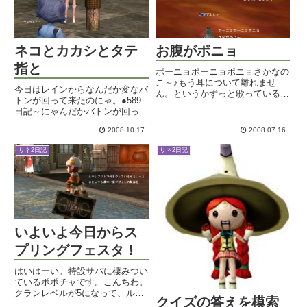
ネコとカカシとタテ
お腹がポニョ
指と
ポーニョポーニョポニョさかなの
こ～♪もう耳について離れませ
今日はレインからなんだか変なバ
ん。というかずっと歌っている気
トンが回って来たのにゃ。●589
がします。作品としてはほんわか
日記～にゃんだかバトンが回って
あったかなトトロ系ファンタジー
きたにゃ！編にゃ 最近バトンな
で、オトナが観に行ってもちょっ
2008.10.17
2008.07.16
んてやってなかったけど、ネコ絡
と物足りないらしいのですが、コ
みだと話は別なのにゃ。なんだか
ドモ連れにはあんまり複雑な話じ
リネ2日記
リネ2日記
こういうルールがあるらしいにょ
ゃ...
で、今日はそれに則って行くの...
いよいよ今日からス
プリングフェスタ！
はいはーい。特設サバに棲みつい
ているポポチャです。こんちわ。
クランレベルが5になって、ルウ
クイズの答えを模索
ンのアジトももらえちゃいまし