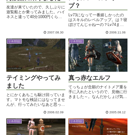
プ？
友達が来ていたので、久しぶりに
遊覧船とか乗ってみました。ハイ
Lv73になって一番嬉しかったの
ネスと違って40分1000円くらい
はスキルのレベルアップ。は？寝
ですが、なかなかイイ感じです。
ぼけてんじゃねーの？Lv74まで
白い綺麗な遊覧船がたくさんある
指くわえて待ってろよ！と思った
中で、私が乗ったのは海賊船。ヴ
2007.08.30
2006.11.06
そこのあなた。まあ、いいから最
ィラジオイタリアいやー、一度は
後まで聞いてちょーだい。上げる
乗ってみたいですやん。これ...
リネ2日記
リネ2日記
ことができるようになったのは、
釣り♪フィッシングマスタリ...
テイミングやってみ
真っ赤なエルフ
ました
てっちょが念願のナイトメア重を
手に入れたというので、見物に行
とにかくあちこち駆け回っていま
きました～。なんだかしょげ気
す。マトモな検証にはなってませ
味・・・どしたの？行って納得ｗ
んが、行ってみたいなあと思って
タンク仕様のセット効果で、盾も
いただければいいかな。朝はアン
真っ赤でカッコイイのに、エルフ
2006.02.09
2005.08.12
ティとmipooと釣り。横着してア
男が着ると、軽装備にしか見えな
デンのアクセ屋の中から壁に向か
いｗもうちょっとガッチリしてて
リネ2日記
リネ2日記
ってフィッシン！アンティは三次
も...
職になるのにサカナが要るら...