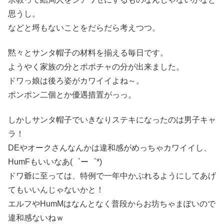
思うし。
などと埒もないことをだらだら考えつつ。
黙々とサンタ帽子の材料を揃える毎日です。
ようやく家族の分とポポチャの分が出来ました。
ドワっ娘は後ろ姿がカワイイよね～。
ポンポン二個とか優遇措置がっっ。
しかしサンタ帽子でいきなりステキになったのは男子キャ
ラ！
DEやオークさんなんかは違和感がめっちゃカワイイし、
HumFもいいなあ(゜ー゜*)
ドワ爺に至っては、特例で一年中かぶれるようにしてあげ
てもいいんじゃないかと！
エルフやHumMはなんとなく普段からお坊ちゃまぽいので
違和感ないねｗ