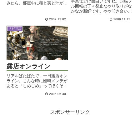
事業仕分け面白いですね。頭脳フ
みたら、部屋中に種と実と汁が炸
ル回転の丁々発止なやり取りがな
裂するではありませんかｗｗ勢い
かなか新鮮です。やや叩き合いの
よく割れすぎだろこれ！あああ～
ディベート調ではありますが、今
～スイカの汁って洗っても落ちな
2009.12.02
2009.11.13
までこんな場を全く設けていなか
いんだぞぉ～。気が気じゃありま
ったわけだからね。と言っても数
せん。小さなスイカからはネク
リネ2日記
年前なら公共事業でゴハンを食べ
タ...
ていた私としては、これでまた
建...
露店オンライン
リアルばたばたで、一日露店オン
ライン。こんな時に臨時メンテが
あると「しめしめ」ってほくそ笑
んでしまいますよね。SSライバ
2006.05.30
ル露店がガクッと減るのだ！今売
り抜け！みたいなね。それ以外に
はポポチャが乱狩りしていてポロ
ッと出したプレレザ下売ってま
スポンサーリンク
す...