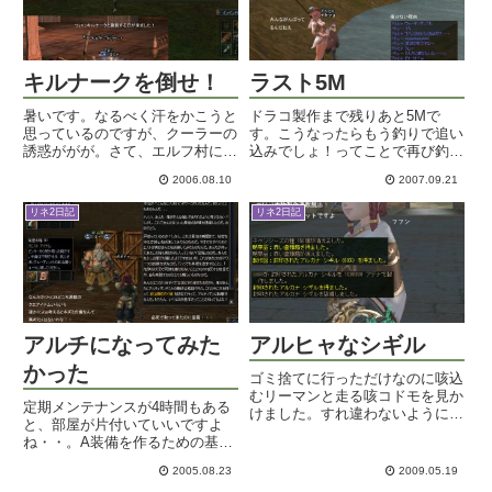
キルナークを倒せ！
ラスト5M
暑いです。なるべく汗をかこうと
ドラコ製作まで残りあと5Mで
思っているのですが、クーラーの
す。こうなったらもう釣りで追い
誘惑ががが。さて、エルフ村にい
込みでしょ！ってことで再び釣り
る種まきキャラにモノを渡しに行
まくり。漁獲の証も少し値を戻し
2006.08.10
2007.09.21
ってきました。懐かしいねえ～エ
て来ました。カマエルアップデー
ルフ村。ラグもなく、ゆったりし
トでインベントリが多少整理され
リネ2日記
リネ2日記
た気分で眺めるとやっぱり綺麗な
て余裕が出るようなんですが、ま
場所だねえ。んで。ギランへ行
あやっぱりカマエル分の拡張用証
く...
は...
アルチになってみた
アルヒャなシギル
かった
ゴミ捨てに行っただけなのに咳込
むリーマンと走る咳コドモを見か
定期メンテナンスが4時間もある
けました。すれ違わないようにル
と、部屋が片付いていいですよ
ート変更したものの、ドキドキ＠
ね・・。A装備を作るための基本
ｗ＠やっぱり流行ってるのかな
素材製作係として、アルチを目指
ぁ。引き続き引き籠もり。いいや
2005.08.23
2009.05.19
していたポポチャがやっとこさ転
もう今週は。いろいろ外出して片