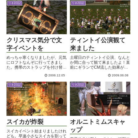
職クエを受けることになります
付けなければいけない用事もあっ
リネ2日記
リネ2日記
た。名前がアルヒャシリーズでな
た...
いのはネタが尽きたから・・げふ
げふ...
クリスマス気分で文
ティントイ公演観て
字イベントを
来ました
めっちゃ寒くなりましたが、元気
土曜日のティントイ公演、なんと
にロフトなんぞに行ってきまし
か間に合って観て来ましたよ！直
た。携帯のストラップを付け替え
前にギランでCM流した効果があ
て、カレンダー用のシールも買
ったのか、何人かゴス住民な方も
2006.12.05
2009.06.08
い、ついでにガラスにペタペタ貼
見かけましたね。会場はアデンコ
るクリスマスジェルアートも買い
ロシアム。演出に必要とは言え、
リネ2日記
リネ2日記
ました。なんとなく洗面所の鏡の
妨害工作も十分考えられる状況で
隅っこに貼ってみて、クリスマス
はありましたが、公演中無粋な
気分...
ジ...
スイカが炸裂
オルニトミムスキャ
ップ
スイカイベント始まりましたけれ
ども。早速小さなスイカを割って