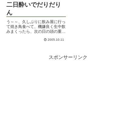
二日酔いでだりだり
ん
う～～、久しぶりに飲み屋に行っ
て焼き鳥食べて、機嫌良く生中飲
みまくったら、次の日の頭の重い
こと～。だり～～。ちゃんと夜寝
2005.10.11
る前に水いっぱい飲んで薄めたは
ずだったが、うううう～。ダウナ
ーなアルヒャです、こんにちは。
毎日毎日チェックしてくださっ
スポンサーリンク
て...