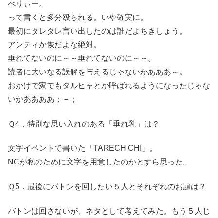
べりぃー。
って書くと多分殴られる。いや確実に。
最初にタレタレ言い出したのは誰だよちきしょう。
アンティか恢だよな絶対。
垂れてないのに～～垂れてないのに～～。
読者に大いなる誤解を与えるじゃないかあああ～。
おかげで家でもタルヒャとか呼ばれるようになったじゃな
いかああああ；－；
Ｑ4．特別な思い入れのある「垂れ乳」は？
文字イベントで書いた「TARECHICHI」。
NCが私のために文字を用意したのかとすら思った。
Ｑ5．最後にバトンを回したい５人とそれぞれのお題は？
バトンは回さないが、ネタとして考えてみた。もう５人じ