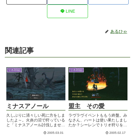
LINE
あるひゃ
関連記事
リネ2日記
リネ2日記
ミナスアノール
盟主 その愛
久しぶりに清々しい死に方をしま
ラヴラヴイベントももう終盤。み
したよ～。火炎の沼で狩っている
なさん、ハートは使い果たしまし
と「ミナスアノール討伐しません
たか？シーレンでトリオ狩りをし
か？」のシャウトが。参加してみ
ていた時のこと。だらだらとおバ
2005.03.01
2005.02.17
ると５０台前半のバウ・ソーサ
カな話をしながらまったり目の狩