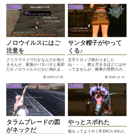
ラ・私の３人。この微妙な厳しさ
りだったのですが話の流れで盟主
リネ2日記
リネ2日記
がちょっと魅力でまず一戦やって
ドッコイさんがノリで言った一言
みることに。ええ、やられちまい
「アヌヒャ～愛してるよ～」
ま...
ん？...
ノロウイルスにはご
サンタ帽子がやって
注意を
くる♪
クリスマスイヴだかなんだか知り
文字ドロップ終わりました
ませんが、家族がバタバタと風邪
ね・・・。燃え尽きるほどにはや
だかノロウイルスだかに倒れまし
ってませんが、略奪の荒野のガラ
て、何かと忙しい三連休でありま
空き狩り場を独占状態だったの
2005.12.26
2006.12.12
した。もちろん、私はまだピンピ
で、そこそこ文字セットは貯まり
ンしているわけですがｗチキン焼
ました。Ⅱは出ませんが！でも今
リネ2日記
リネ2日記
こうと思ったのに、雑炊
回は高レベルの狩り場の方が、倒
に・・・・。純和食もなかなかい
す数に対するドロップ率がヨカッ
いもんだ...
タような...
タラムブレードの図
やっとスポれた
がネックだ
籠もってようやくB-DAIスポれた