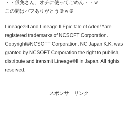
・・仮免さん、オチに使ってごめん・・ｗ
この間はバフありがとう＠ｗ＠
Lineage®II and Lineage II Epic tale of Aden™are
registered trademarks of NCSOFT Corporation.
Copyright©NCSOFT Corporation. NC Japan K.K. was
granted by NCSOFT Corporation the right to publish,
distribute and transmit Lineage®II in Japan. All rights
reserved.
スポンサーリンク