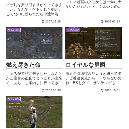
～＞＜迷宮のクモからは一向に出
ピザ剣を振り回す番がやってきま
ないんだもん・・。シルレンのレ
した。なんてトゲトゲした剣だ。
ベルも上げようかと亡者に行って
こんなのに斬られたら中途半端に
夜狩り夜狩り。たまと狩り場キー
痛くてつらそう・・。タラダマに
プして頑張ってたのに、よそ見を
2007.11.29
2007.03.13
してみようと思ってるんですが
してENDｗきー。んで、パーフ
ね。タラの現物があんまりお安く
ェクトワールドのオープンβ...
リネ2日記
リネ2日記
ない。ので、作ってみることにし
ました。これ失敗したら私の今の
財...
燃え尽きた命
ロイヤルな男爵
しゃろが遊びに来ました。なんと
清原の引退試合見ようと思ってテ
か三度目の正直で会うことが出来
レビ番組表見たら・・やらないの
て、あちこち案内しに行ってきま
ね。BSもダメ。サンテレビもダ
した。祭典も見せて、その後ちょ
メｗスカパー!くらい。でも入っ
2005.05.30
2008.10.01
っと時間が出来たので、火炎にふ
てないし。まぁねぇ・・オリック
らふら散歩に行ったらば奥の方で
スの試合なんて普段からほぼ中継
リネ2日記
心中するはめにｗセブンサインの
されないのが常なのでありますけ
実録落としちゃったぜ～。誰か
どね。夜中に録画中継あるんか
に...
な...