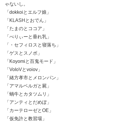
ゃないし。
「dokkoiとエルフ娘」
「KLASHとおでん」
「たまのとココア」
「べりぃーと垂れ乳」
「・セフィロスと寝落ち」
「ゲスとスノボ」
「Koyomiと百鬼モード」
「VoIoVとvoiov」
「緒方孝市とメロンパン」
「アマルベルガと屍」
「蝸牛とカタツムリ」
「アンティとだめぽ」
「カーテローゼとOE」
「仮免許と教習場」