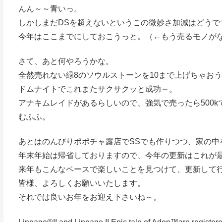
んん～～青いっ。
しかしまだDSを超えないというこの微妙さ加減はどうで
今年はここまでにしておこうっと。（←もう売るモノが
さて、あと何やろうかな。
全然売れない緑8のソウルストーンを10まで上げちゃお
ドムナイトでこれまたサクサクッと成功～。
アナキムレイドがあるらしいので、強気で売ったら500
むふふ。
あとはのんびりポポチャ露店でSSでも作りつつ、家の中
年末年始は帰省しておりますので、今年の更新はこれが
来年もこんなペースで楽しいことを見つけて、更新して
皆様、よろしくお願いいたします。
それでは良いお年をお迎え下さいね～。