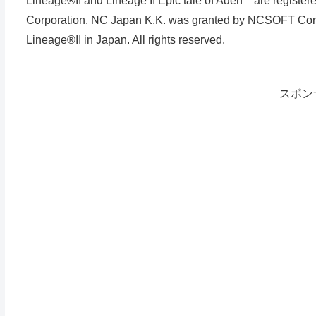
Lineage®II and Lineage II Epic tale of Aden™are regis
Corporation. NC Japan K.K. was granted by NCSOFT Corpora
Lineage®II in Japan. All rights reserved.
スポン