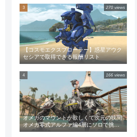
270 views
【コスモエクスプローラー】惑星アウク
セシアで取得できる報酬リスト
166 views
オメガのマウントが欲しくて次元の狭間
オメガ零式アルファ編4層にソロで挑戦
してみた