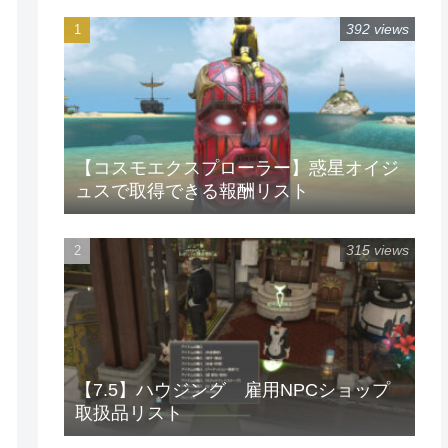
392 views
【コスモエクスプローラー】惑星オイジ
ュスで取得できる報酬リスト
315 views
【7.5】ハウジング 雇用NPCショップ
取扱品リスト