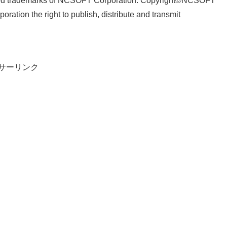
tered trademarks of NCSOFT Corporation. Copyright©NCSOFT
tion the right to publish, distribute and transmit
サーリンク