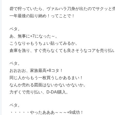
砦で狩っていたら、ヴァルハラ刀身が出たのでサクッと売り
一年最後の貼り納め！ってことで！
ペタ。
あ、無事に+7になった～。
こうなりゃもうちょい貼ってみるか。
倉庫を漁り、すぐ売らなくても良さそうなコアを売り払い、
ペタ。
おおおお、家族最高+8コタ！
同じ人からもう一枚買うしかあるまい！
なんか売れる図面はないかないかないか。
力ずくで売り払い、D-DAI購入。
ペタ。
・・・・・やったあああ～～～+9成功！