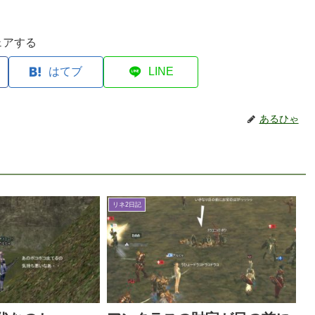
ェアする
はてブ
LINE
あるひゃ
リネ2日記