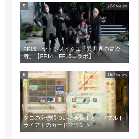
164 views
FF15 ヤ・ジメイクエ「異世界の冒険
者」【FF14・FF15コラボ】
153 views
クロの空想帳ついに金賞！とトリプルト
ライアドのカードマウント