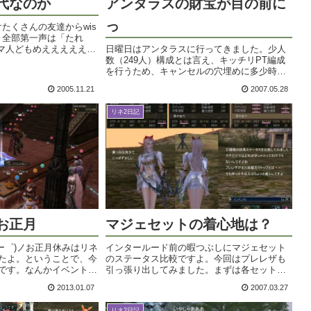
代なのか
アンタラスの財宝が目の前に
っ
たくさんの友達からwis
。全部第一声は「たれ
ヒマ人どもめえええええ～
日曜日はアンタラスに行ってきました。少人
方で終わりです！晴れ晴
数（249人）構成とは言え、キッチリPT編成
ってきました。珍しくリ
を行うため、キャンセルの穴埋めに多少時間
日に梅田（大阪...
が。日曜日のキャンセルって様々な家庭模様
2005.11.21
2007.05.28
があるんでしょうねきっと＠ｗ＠私はかなり
前から準備をするので、めったに行けな...
リネ2日記
お正月
マジェセットの着心地は？
ー゜)ノお正月休みはリネ
インタールード前の暇つぶしにマジェセット
たよ。ということで、今
のステータス比較ですよ。今回はプレレザも
です。なんかイベントを
引っ張り出してみました。まずは各セット効
・んだけど、ゲーム内で
果のおさらいを。○マジェ軽セット弓攻撃力
2013.01.07
2007.03.27
を聞いただけではイマイ
+8％最大MP+240重量制限+5759スタンにかか
りをする...
る確率-50％DEX+1 C...
リネ2日記