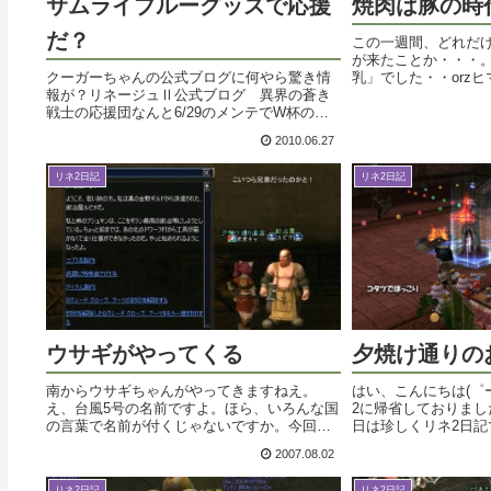
サムライブルーグッズで応援
焼肉は豚の時
だ？
この一週間、どれだけ
が来たことか・・・
クーガーちゃんの公式ブログに何やら驚き情
乳」でした・・orz
報が？リネージュⅡ公式ブログ 異界の蒼き
～。それも今日の夕
戦士の応援団なんと6/29のメンテでW杯の応
れとした気持ちにな
援グッズが配布されちゃうみたいですよ！韓
アルのお話なぞ。土曜
2010.06.27
国でもW杯にちなんだイベントやってたか
ら、日本でもコソコソやっちゃうみたいで...
リネ2日記
リネ2日記
ウサギがやってくる
夕焼け通りの
南からウサギちゃんがやってきますねえ。
はい、こんにちは(゜
え、台風5号の名前ですよ。ほら、いろんな国
2に帰省しておりまし
の言葉で名前が付くじゃないですか。今回は
日は珍しくリネ2日記
ウサギなんだってさ。かなり獰猛そうなウサ
やっているらしい・
2007.08.02
ギですけど・・。短編小説は昨日一本書き上
イベントNPCから話
げて、指定書式で応募してみました。五万
チよくわからんｗ多分狩
リネ2日記
リネ2日記