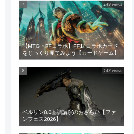
149 views
【MTG・FFコラボ】FF14コラボカード
をじっくり見てみよう【カードゲーム】
143 views
ベルリン8.0基調講演のおさらい【ファ
ンフェス2026】