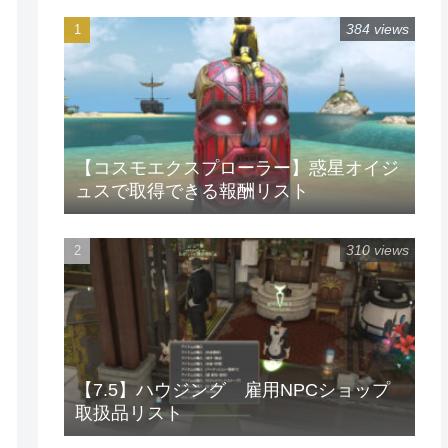
384 views
【コスモエクスプローラー】惑星オイジ
ュスで取得できる報酬リスト
310 views
【7.5】ハウジング 雇用NPCショップ
取扱品リスト