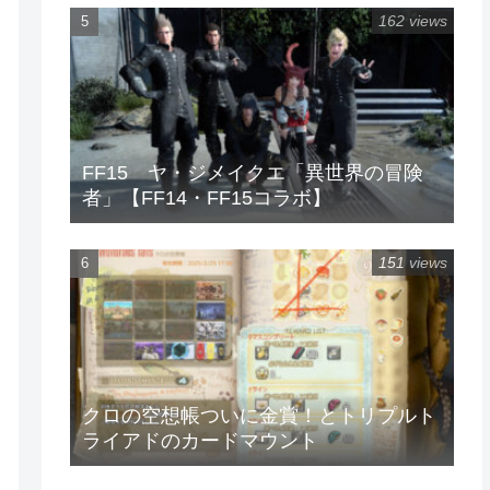
162 views
FF15 ヤ・ジメイクエ「異世界の冒険
者」【FF14・FF15コラボ】
151 views
クロの空想帳ついに金賞！とトリプルト
ライアドのカードマウント