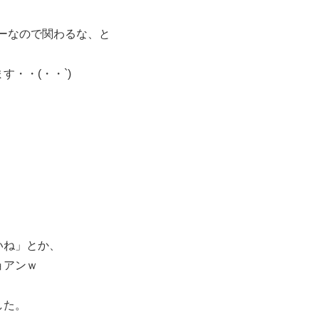
ーなので関わるな、と
・・(・・`)
いね」とか、
ョアンｗ
した。