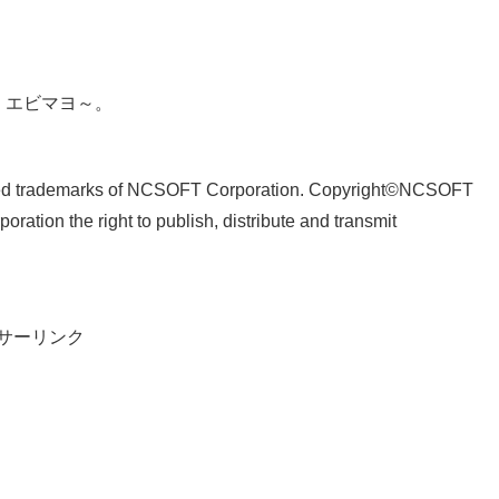
、エビマヨ～。
。
tered trademarks of NCSOFT Corporation. Copyright©NCSOFT
tion the right to publish, distribute and transmit
サーリンク