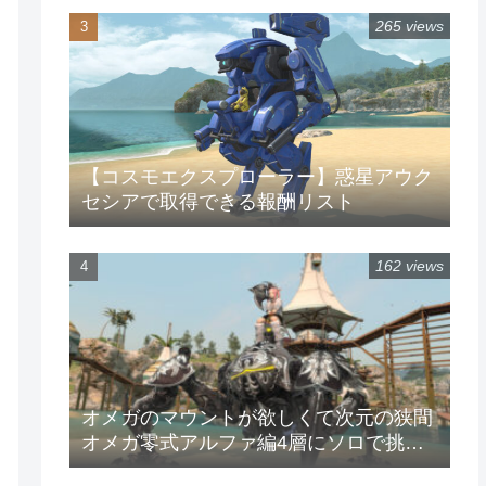
265 views
【コスモエクスプローラー】惑星アウク
セシアで取得できる報酬リスト
162 views
オメガのマウントが欲しくて次元の狭間
オメガ零式アルファ編4層にソロで挑戦
してみた