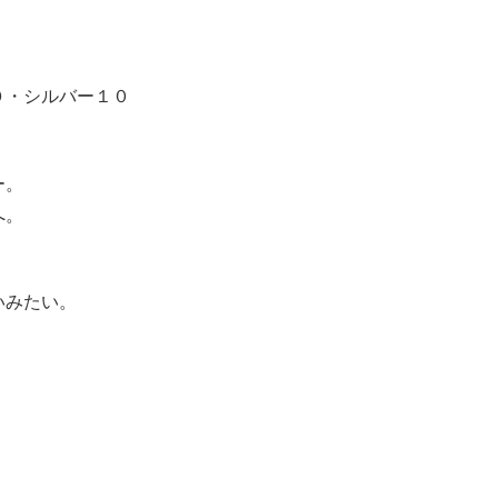
０・シルバー１０
ー。
へ。
いみたい。