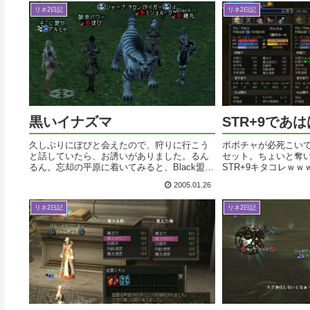
リネ2日記
リネ2日記
黒いイナズマ
STR+9であ
久しぶりにぽぴと会えたので、狩りに行こう
ポポチャが必死こい
と話していたら、お誘いがありました。るん
セット。ちょいと奪
るん。忘却の平原に着いてみると、Black盟主
STR+9キタコレｗ
の藤丸さんがいらっしゃるではありません
ムｗ防御が減るのは
2005.01.26
か！おおお、いいのかな～ドキドキ。一応了
で、狩り行ってみま
承を得るためにご挨拶をしてみると、開...
だとSS無しでもフツウ
リネ2日記
リネ2日記