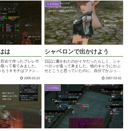
リネ2日記
ははは
シャペロンで出かけよう
て貯めて作ったプレレザ
日記に書かれたのがイヤだったらしく、シャ
い取って着てみました。
ペロンが返って来ました。他のキャラにかぶ
ｗｗもうキモチはファント
せとこうと思っていたのに、自分でかぶって
結構痛いのかなあ。ん
みたらこりゃええわ。タラムとの相性もなか
2006.03.23
2007.03.02
した！野獣の庭園なんか
なかで、しばらくはこれで行こうかと思っち
に狩れる感じ～。...
ゃいました。もうゴキヒャじゃないのよ！
リネ2日記
触...