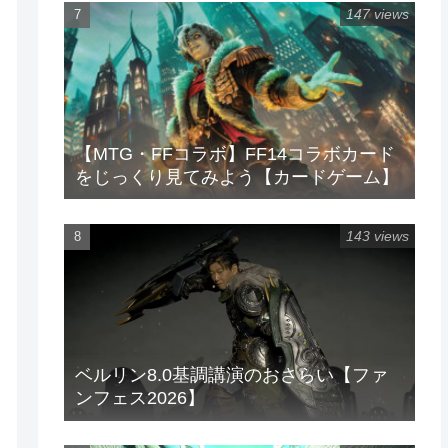
147 views
【MTG・FFコラボ】FF14コラボカード
をじっくり見てみよう【カードゲーム】
143 views
ベルリン8.0基調講演のおさらい【ファ
ンフェス2026】