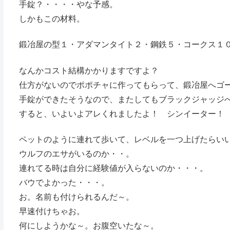
手錠？・・・・やな予感。
しかもこの材料。
鍛冶屋の型１・アダマンタイト２・鋼鉄５・コークス１
なんかコスト結構かかりますですよ？
仕方がないのでポポチャに作ってもらって、鍛冶屋へゴ
手錠ができたそうなので、またしてもブラックジャッジ
すると、いよいよアレくれましたよ！ シンイーター！
ペットのように連れて歩いて、レベルを一つ上げたらい
ウルフのエサがいるのか・・。
連れてる時は自分に経験値が入らないのか・・・。
バウでよかった・・・。
お。名前も付けられるんだ～。
早速付けちゃお。
何にしようかな～。お腹空いたな～。