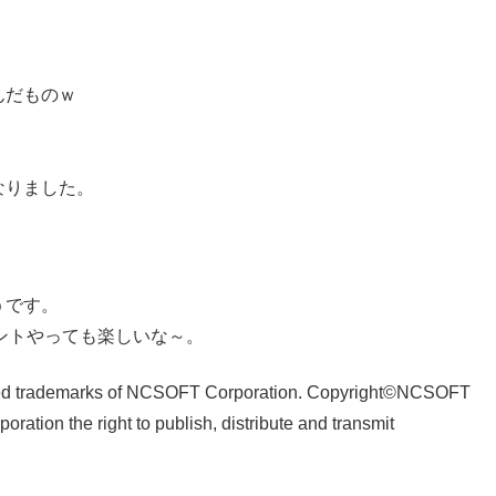
んだものｗ
なりました。
うです。
ントやっても楽しいな～。
tered trademarks of NCSOFT Corporation. Copyright©NCSOFT
tion the right to publish, distribute and transmit