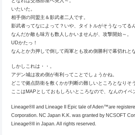
となれば交感部屋へ突入～。
いたいた。
相手側の同盟主＆影武者二人です。
影武者ってなによって？いや、タイトルがそうなってる
なんだか敵も味方も数人しかいませんが、攻撃開始～。
UDかたっ！
なんとか力押しで倒して両軍とも攻め側勝利で幕切れと
しかしこれは・・。
アデン城は攻め側が有利ってことでしょうかね。
どこで拠点防衛を敷くかが判断の難しいところとなりそ
ここはMAPとしておもしろいところなので、なんのイベ
Lineage®II and Lineage II Epic tale of Aden™are regis
Corporation. NC Japan K.K. was granted by NCSOFT Corpora
Lineage®II in Japan. All rights reserved.