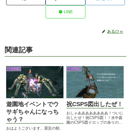
LINE
あるひゃ
関連記事
リネ2日記
リネ2日記
遊園地イベントでウ
祝CSPS図出したぜ！
サギちゃんになっち
おしゃああああああああ！ついに
出したぜ！祝CSPS図！！水中庭
ゃう？
園のCSPS図ドロップの余りの出
なさにしょげて、シルバーでもス
おはようございます。震災の朝、