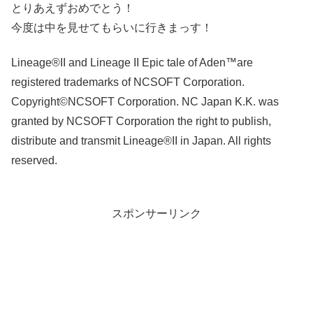
とりあえずおめでとう！
今度は中を見せてもらいに行きまっす！
Lineage®II and Lineage II Epic tale of Aden™are
registered trademarks of NCSOFT Corporation.
Copyright©NCSOFT Corporation. NC Japan K.K. was
granted by NCSOFT Corporation the right to publish,
distribute and transmit Lineage®II in Japan. All rights
reserved.
スポンサーリンク