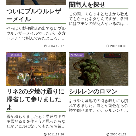
闇商人を探せ
ついにブルウルレザ
この間、くらっすとたまから教え
ーメイル
てもらったネタなんですが。各街
にはマモンの闇商人がいるのはご
やっぱり製作露店の出てないブル
存知ですね。コデナをとんでもな
ウルレザーメイルでしたが、夕方
いレートでアデナに替えてくれた
トレチャで叫んでみたところ、複
り、武器オプションを解除してく
数人から「製作できますよ～」の
れたり、地味～な商売をしている
2004.12.17
2005.08.30
声がっっっっっ一番安かった方に
方なんですが。この方、闇商人
お願いして露店を開いてもらい、
の...
リネ2日記
リネ2日記
材料をタウリン爺さんから引き出
して、ポチっとな・・・おおお
お...
リネ2の夕焼け通りに
シルレンのロマン
帰省して参りました
ようやく墓地での引き狩りにも慣
れてきました。白とか黄色なら余
よ
裕で倒せます。が。シルレンと言
えば（かつて）最強を誇った職
雪が積もりましたぁ！早速ウキウ
業。その名に恥じぬような活躍と
キ雪だるまを作ろうと思ったらな
言えば、赤ネ狩り。これしかない
ぜかアヒルになってもたｗｗ後ほ
でしょう～。シルレンのロマンで
どロドストにでもそっと貼ってお
すよね～。ターゲットはシーレン
2011.12.26
2005.01.29
こうかしら。 →雪だるまを作っ