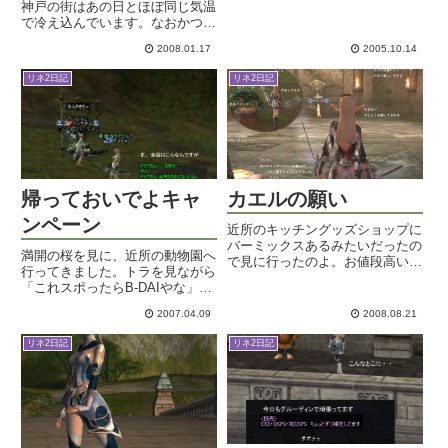
ポるかなと猟師に行って、カルル
神戸の街はあの日とほぼ同じ気温
狩るならハンタークエやっとくか
で冷え込んでいます。なおかつ朝
なと思って、資格試験で胞子で行
からやたらめったらと強風が！追
く用事ができたので、スポモ...
2008.01.17
2005.10.14
悼式に参加されている方々はもう
むっちゃくちゃ寒いのではないで
リネ2日記
リネ2日記
しょうか・・。ローソクの火も消
えちゃいそうですね。震災の日
は...
帰っておいでよキャ
カエルの願い
ンペーン
近所のキッチングッズショップに
バーミックスあるみたいだったの
満開の桜を見に、近所の動物園へ
で見に行ったのよ。お値段高いで
行ってきました。トラを見ながら
すよhhhhhhhベーシックセットで
「これスポったらB-DAIやな」と
も27kとかするんですがどういう
言った友達のセリフを私は聞き逃
ことですか(へ`)そこまで使いまく
2007.04.09
2008.08.21
さなかったぞ。ヤレヤレ。リネで
るかどうか・・だよなあ・・。お
は『帰っておいでよ！リネージュ
誕生日プレゼントと...
リネ2日記
リネ2日記
Ⅱキャンペーン』というのをやっ
ているようでして。帰ってお...