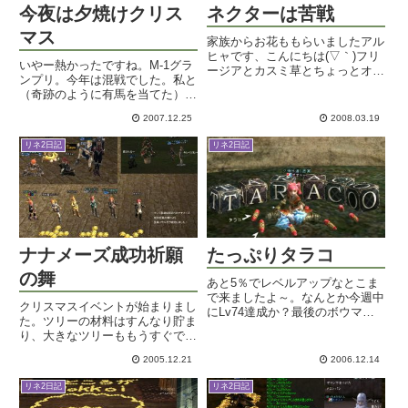
今夜は夕焼けクリス
ネクターは苦戦
マス
家族からお花ももらいましたアル
ヒャです、こんにちは(▽｀)フリ
いやー熱かったですね。M-1グラ
ージアとカスミ草とちょっとオレ
ンプリ。今年は混戦でした。私と
ンジなバラがカワイイ。あーいい
（奇跡のように有馬を当てた）セ
ニオイ。くんくん。ゲーム内外で
フィは毎年めっちゃ楽しみにして
お祝いメッセージ下さった皆様ど
2007.12.25
2008.03.19
おりまして。今年の勝者はサンド
うもありがとう。日記に書くとお
ウィッチマンという敗者復活のコ
祝い強要してるみたいでアレで...
リネ2日記
リネ2日記
ンビでした。私としてはキングコ
ングも予想外に面白かったなと...
ナナメーズ成功祈願
たっぷりタラコ
の舞
あと5％でレベルアップなとこま
で来ましたよ～。なんとか今週中
クリスマスイベントが始まりまし
にLv74達成か？最後のボウマス
た。ツリーの材料はすんなり貯ま
タリを取ってしまったら、あと何
り、大きなツリーももうすぐで
の楽しみもないなあと思っていま
す。忘却でのんびり狩っていた
した。でもインタールードの新ス
2005.12.21
2006.12.14
ら、れおちゃがやってきてツリー
キル発表になりましたですね。ム
見たそうにしているので、小さい
ーンライトセンティネルにも何...
リネ2日記
リネ2日記
のを初召還。小さいって言っても