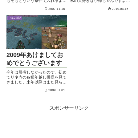
もそもどういう条件で入れるよう
私の大好きな小梅ちゃんですよ！
になるのかもあんまりよくわかっ
出来れば小さい方は果肉ペースト
2007.11.16
2010.04.15
てないのですが、①サバの人々が
が入って無い方がいいのですが。
一定の数以上のクエアイテムをど
大玉は外側のしょっぱい層が無い
リネ2日記
っかに捧げる②門番的なレイド
のでイマイチです。舌も切れちゃ
（バロー？）を倒すの条件がある
うし。でも好きです。この服の
よ...
梅...
2009年あけましてお
めでとうございます
今年は帰省しなかったので、初め
てリネ内の各種年越し模様を見て
きました。来年以降はまた見られ
ないだろうしね。ってことで、ま
2009.01.01
た寝過ごしそうになっていたとこ
ろを叩き起こしてもらってIN。
GMのイベントは幻想の島である
っていうことだったので、まず
スポンサーリンク
は...