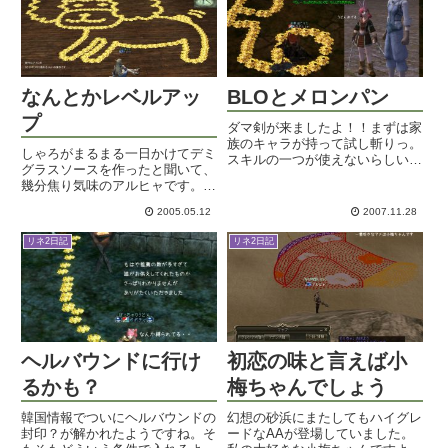
結構いいサイズだよね。喜んでく
れて...
なんとかレベルアッ
BLOとメロンパン
プ
ダマ剣が来ましたよ！！まずは家
族のキャラが持って試し斬りっ。
しゃろがまるまる一日かけてデミ
スキルの一つが使えないらしいの
グラスソースを作ったと聞いて、
で即刻持ち替えておりましたが。
幾分焦り気味のアルヒャです。こ
今日私のキャラでも試し持ちさせ
れに対抗するには梅干しでも漬け
てもらうので、これ見よがしに
2005.05.12
2007.11.28
るしか！いや・・アレ結構大変だ
SS撮っちゃおうっと。ダマの行
し・・まあいいや、「３０分で晩
方ですが、そのまま売ったら
リネ2日記
リネ2日記
ゴハン」のジャンルで頑張るも～
70M...
ん。で、やっとこさっとこLv5...
ヘルバウンドに行け
初恋の味と言えば小
るかも？
梅ちゃんでしょう
韓国情報でついにヘルバウンドの
幻想の砂浜にまたしてもハイグレ
封印？が解かれたようですね。そ
ードなAAが登場していました。