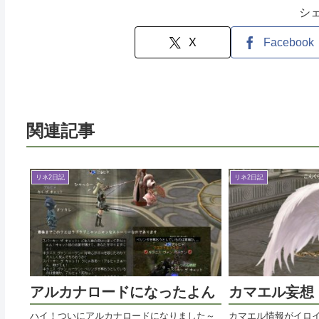
シ
X
Facebook
関連記事
リネ2日記
リネ2日記
アルカナロードになったよん
カマエル妄想
ハイ！ついにアルカナロードになりました～
カマエル情報がイロ