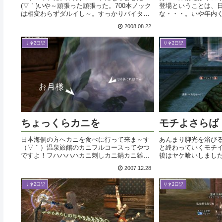
(▽｀)いや～頑張った頑張った。700本ノック
登場ということは、日
は相変わらずダルイし～。すっかりバイタリ
な・・・。いや年内
ティも無くなってしまいましたよ。しかしア
か・・。片羽が戦闘
2008.08.22
ルカナロードの転クエは最後まで恋愛のもつ
なって飛べるとか？
れがメインテーマという異色なクエ展...
いんだあああ。普段
リネ2日記
リネ2日記
して...
ちょっくらカニを
モチよさらば
日本海側の方へカニを食べに行って来ま～す
あんまり脚光を浴び
（▽｀）温泉旅館のカニフルコースってやつ
と終わっていくモチ
ですよ！フハハハハカニ刺しカニ鍋カニ雑
後はヤケ喰いしまし
炊。そしてまた数年はカニの要らないカラダ
えもしてね。と、思
2007.12.28
になることでしょう・・。カラダといえば変
お供えしてるよ・・。
身したオニキスビーストのカラダを見てみる
い）暗い・・暗すぎる
リネ2日記
リネ2日記
と...