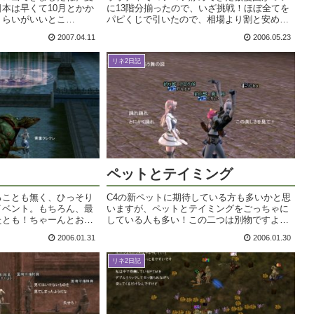
本は早くて10月とかか
に13階分揃ったので、いざ挑戦！ほぼ全てを
くらいがいいとこ
パピくじで引いたので、相場より割と安めに
中に？一時的に完全体に
揃ったのではないかな。頭図が出たらどうし
2007.04.11
2006.05.23
戦闘中とかはどうでもい
よう～＞ｗ＜まずは売ってお金作って再度挑
のお散歩に飛べるように
戦がいいのかしら～。それとも実物作っち...
リネ2日記
ペットとテイミング
ることも無く、ひっそり
C4の新ペットに期待している方も多いかと思
イベント。もちろん、最
いますが、ペットとテイミングをごっちゃに
たとも！ちゃーんとお供
している人も多い！この二つは別物ですよ
ったら私。昨年も墓地に
ー。＜ペット＞ベビーな見た目で愛らしいネ
2006.01.31
2006.01.30
（2/1の日記を参照下さ
コ・里芋・二羽トリの三種類のペット。それ
・・淋しい子じゃ...
ぞれLv24～26から受けることができる...
リネ2日記