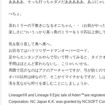
ああああ、そっち行っちゃダメだあああああ、あぶにゃ
べちょ。
哀れミラーの下敷きになるオニちゃん・・（お前がやっ
楽しさについうっかり真っ青のミラーを１０匹以上倒し
気を取り直して奥へ奥へ。
お目当てはハリツリザードマンオーバーロード。
足やらエンタングルやらで引いて狩ってみると、タイク
手間はほとんど変わらないし、こりゃいいかも。
周囲で厄介なのはアクのアーチャーですが、弓が効くの
オバロ以外は緑なので、そこがイマイチかもですが、し
滝を見ながら狩りを楽しむことにしましょうか。
Lineage®II and Lineage II Epic tale of Aden™are regis
Corporation. NC Japan K.K. was granted by NCSOFT Corpora