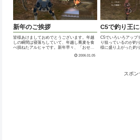
新年のご挨拶
C5で釣り王
皆様あけましておめでとうございます。年越
C5でいろいろアップ
しの瞬間は寝落ちしていて、年越し蕎麦を食
り狙っているのが釣り
べ損ねたアルヒャです。新年早々、「おせち
様に盛り上がった釣
を盛りつけよう！」のクエを受けたんです
潜め、小銭稼ぎとア
2006.01.05
が、一の重と二の重に何を盛りつけるんだ
けが各地で細々と釣
か、忘れまくって、結局色の見た目でごまか
状を打破すべく、釣り
して...
スポン