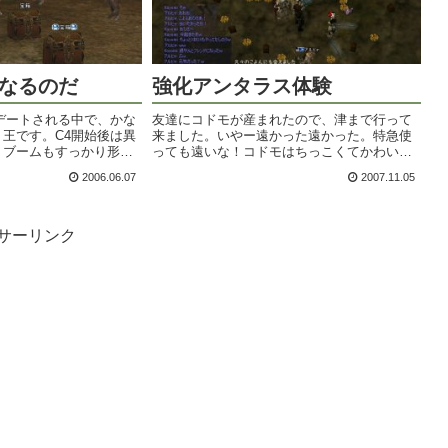
になるのだ
強化アンタラス体験
デートされる中で、かな
友達にコドモが産まれたので、津まで行って
王です。C4開始後は異
来ました。いやー遠かった遠かった。特急使
りブームもすっかり形を
っても遠いな！コドモはちっこくてかわいか
クセ内職職人とネタ師だ
ったので満足。だがしかし。帰りの電車で禁
2006.06.07
2007.11.05
っている状況。こんな現
煙席が取れなかったのだ。遅くなっちゃうし
王選手権が開かれ...
～っと我慢して喫煙者に乗ったのがマチガ
イ...
サーリンク