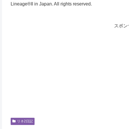
Lineage®II in Japan. All rights reserved.
スポン
リネ2日記