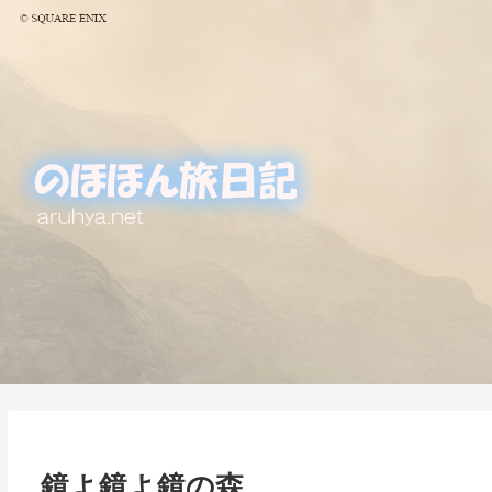
鏡よ鏡よ鏡の森