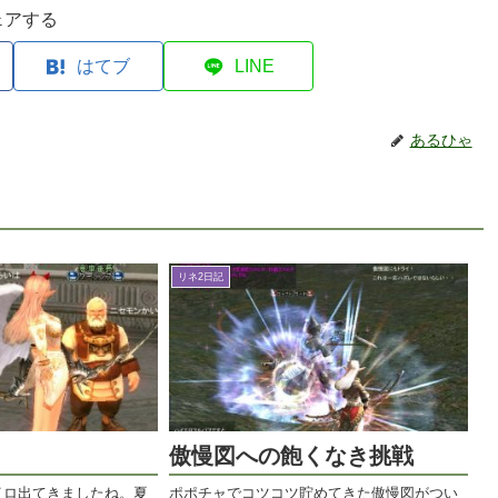
ェアする
はてブ
LINE
あるひゃ
リネ2日記
傲慢図への飽くなき挑戦
イロ出てきましたね。夏
ポポチャでコツコツ貯めてきた傲慢図がつい