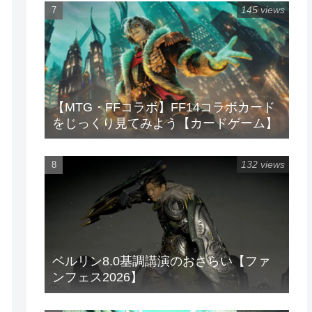
145 views
【MTG・FFコラボ】FF14コラボカード
をじっくり見てみよう【カードゲーム】
132 views
ベルリン8.0基調講演のおさらい【ファ
ンフェス2026】