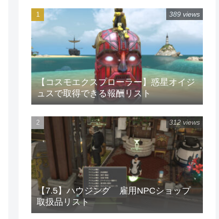
389 views
【コスモエクスプローラー】惑星オイジ
ュスで取得できる報酬リスト
312 views
【7.5】ハウジング 雇用NPCショップ
取扱品リスト