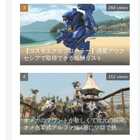
264 views
【コスモエクスプローラー】惑星アウク
セシアで取得できる報酬リスト
162 views
オメガのマウントが欲しくて次元の狭間
オメガ零式アルファ編4層にソロで挑戦
してみた