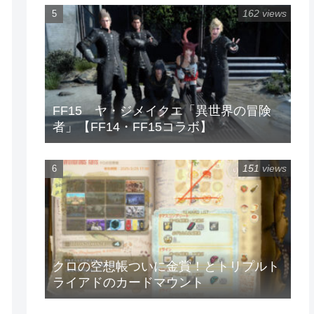
162 views
FF15 ヤ・ジメイクエ「異世界の冒険
者」【FF14・FF15コラボ】
151 views
クロの空想帳ついに金賞！とトリプルト
ライアドのカードマウント