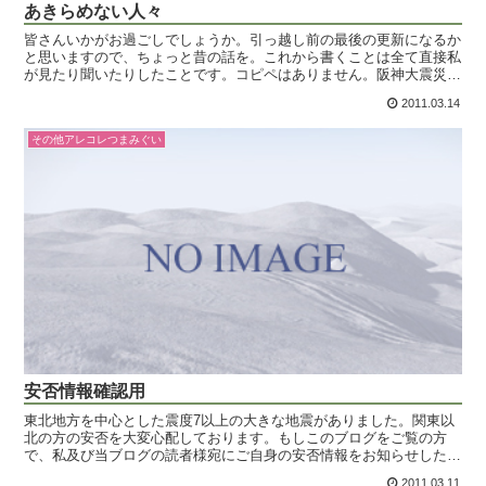
あきらめない人々
皆さんいかがお過ごしでしょうか。引っ越し前の最後の更新になるか
と思いますので、ちょっと昔の話を。これから書くことは全て直接私
が見たり聞いたりしたことです。コピペはありません。阪神大震災か
ら数日が経過した頃。クラスメイトA君は完全装備して現地...
2011.03.14
その他アレコレつまみぐい
安否情報確認用
東北地方を中心とした震度7以上の大きな地震がありました。関東以
北の方の安否を大変心配しております。もしこのブログをご覧の方
で、私及び当ブログの読者様宛にご自身の安否情報をお知らせしたい
方はコメント欄をご利用下さい。各電話会社の災害伝言ダイヤ...
2011.03.11