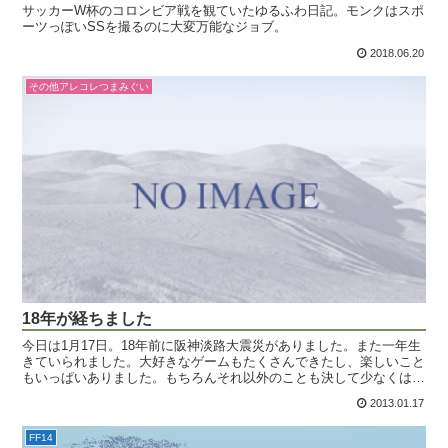
サッカーW杯のコロンビア戦を観ていたゆるふわ日記。モンクはスポ
ーツっぽいSSを撮るのに大変万能なジョブ。
2018.06.20
その他アレコレつまみぐい
18年が経ちました
今日は1月17日。18年前に阪神淡路大震災がありました。また一年生
きていられました。大好きなゲームもたくさんできたし、楽しいこと
もいっぱいありました。もちろんそれ以外のことも決して少なくはな
かったけれどもね。あの日、1995年のこの日にいな...
2013.01.17
FF14