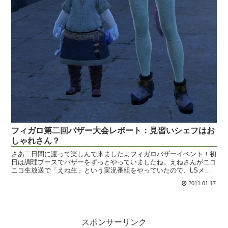
フィガロ第二回バザー大会レポート：見習いシェフはお
しゃれさん？
さあ二日間に渡って楽しんで来ましたよフィガロバザーイベント！初
日は調理ブースでバザーをずっとやっていましたね。えねさんがニコ
ニコ生放送で「えね生」という実況番組をやっていたので、LSメン
バーみんなでそれを会場ラジオ代わりに流しながら、あれこ...
2011.01.17
スポンサーリンク