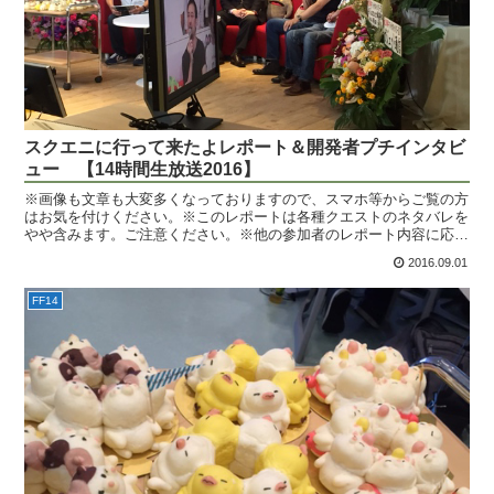
スクエニに行って来たよレポート＆開発者プチインタビ
ュー 【14時間生放送2016】
※画像も文章も大変多くなっておりますので、スマホ等からご覧の方
はお気を付けください。※このレポートは各種クエストのネタバレを
やや含みます。ご注意ください。※他の参加者のレポート内容に応じ
て、加筆・修正が行われる場合があります。はい、こんにち...
2016.09.01
FF14