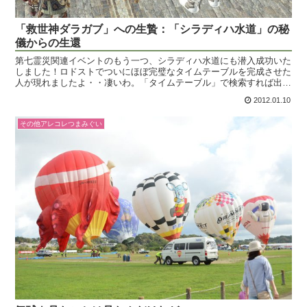
「救世神ダラガブ」への生贄：「シラディハ水道」の秘
儀からの生還
第七霊災関連イベントのもう一つ、シラディハ水道にも潜入成功いた
しました！ロドストでついにほぼ完璧なタイムテーブルを完成させた
人が現れましたよ・・凄いわ。「タイムテーブル」で検索すれば出て
来ます。開始都市・行き先・発生するしないまで、各サバご...
2012.01.10
その他アレコレつまみぐい