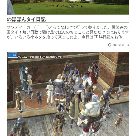
のほほんタイ日記
サワディーカー(゜ー゜)ノってなわけで行って参りました、微笑みの
国タイ！短い日数で駆け足でほんのちょこっと見ただけではあります
が、いろいろ小ネタを拾って来ましたよ。今日はFF14日記をお休み
して、タイの旅日記を書きます。と言ってもなぜかFF...
2013.08.13
FF14