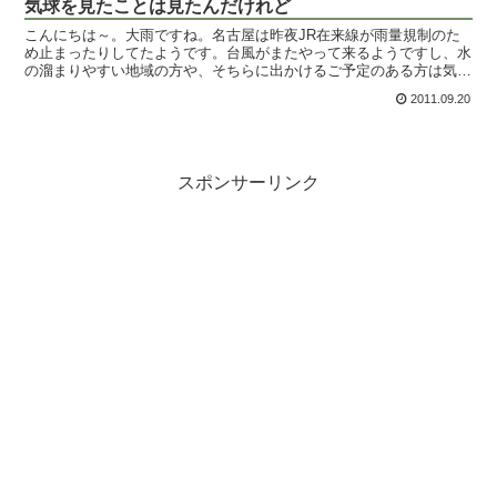
気球を見たことは見たんだけれど
こんにちは～。大雨ですね。名古屋は昨夜JR在来線が雨量規制のた
め止まったりしてたようです。台風がまたやって来るようですし、水
の溜まりやすい地域の方や、そちらに出かけるご予定のある方は気を
付けてくださいね。鈴鹿のバルーンフェスティバル行って来...
2011.09.20
スポンサーリンク