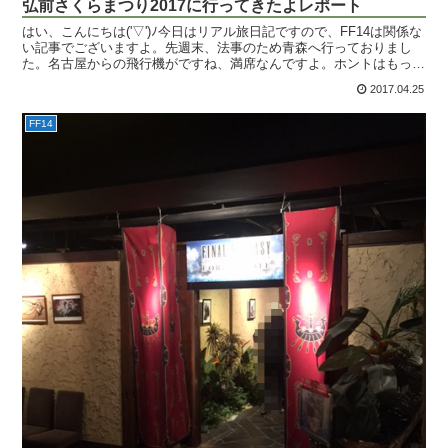
弘前さくらまつり2017に行ってきたよレポート
はい、こんにちは('▽')ﾉ今日はリアル旅日記ですので、FF14は関係な
い記事でございますよ。先週末、法事のため青森へ行っておりまし
た。名古屋からの飛行機がですね、満席なんですよ。ホントはもっと
遅めの便で行きたかったのに、全然空いてないの。...
2017.04.25
FF14